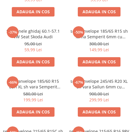
ADAUGA IN COS
ADAUGA IN COS
Set 4 inele ghidaj 60.1-57.1
set 2 anvelope 185/65 R15 sh
-37%
-50%
VW Seat Skoda Audi
iarna Semperit 6mm cu
garantie
95,00 Lei
300,00 Lei
59,99 Lei
149,99 Lei
ADAUGA IN COS
ADAUGA IN COS
set 2 anvelope 185/60 R15
set 2 anvelope 245/45 R20 XL
-66%
-67%
88H XL sh vara Semperit
sh vara Sailun 6mm cu
5.5mm cu garantie
garantie
580,00 Lei
900,00 Lei
199,99 Lei
299,99 Lei
ADAUGA IN COS
ADAUGA IN COS
set 2 anvelope 215/65 R15C sh
set 2 anvelope 215/65 R16 98V