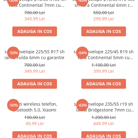
-50%
-45%
vara Continental 7mm cu
sh vara Continental 6mm cu
garantie
garantie
700,00 Lei
550,00 Lei
349,99 Lei
299,99 Lei
ADAUGA IN COS
ADAUGA IN COS
set 2 anvelope 225/55 R17 sh
set 2 anvelope 225/45 R19 sh
-50%
-64%
iarna Fulda 6mm cu garantie
vara Continental 5mm cu
garantie
700,00 Lei
1.100,00 Lei
349,99 Lei
399,99 Lei
ADAUGA IN COS
ADAUGA IN COS
Casti wireless telefon,
set 2 anvelope 235/55 r19 sh
-50%
-63%
bluetooth 5.0, Xiaomi
iarna Bridgestone 7mm cu
garantie
100,00 Lei
1.200,00 Lei
49,99 Lei
449,99 Lei
ADAUGA IN COS
ADAUGA IN COS