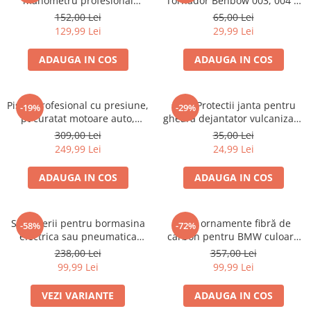
manometru profesional
Tornador Benbow 003, 004 si
Benbow, 0-7 bari, 1/4”
Autotool
152,00 Lei
65,00 Lei
129,99 Lei
29,99 Lei
ADAUGA IN COS
ADAUGA IN COS
Pistol profesional cu presiune,
set 2 Protectii janta pentru
-19%
-29%
pt curatat motoare auto,
gheara dejantator vulcanizare
BenBow 026
din plastic
309,00 Lei
35,00 Lei
249,99 Lei
24,99 Lei
ADAUGA IN COS
ADAUGA IN COS
Set 3 Perii pentru bormasina
set 4 ornamente fibră de
-58%
-72%
electrica sau pneumatica
carbon pentru BMW culoare
detailing auto
M
238,00 Lei
357,00 Lei
99,99 Lei
99,99 Lei
VEZI VARIANTE
ADAUGA IN COS