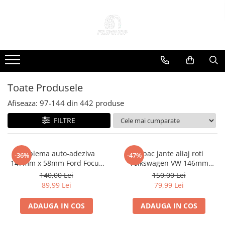
Toate Produsele
Anvelope
Anvelope Reconstruite
Anvelope Second-Hand
Toate Produsele
Anvelope SH iarna
Afiseaza:
97-
144
din
442
produse
Anvelope SH vara
FILTRE
Capace Jante
Jante
Jante NOI
Emblema auto-adeziva
Capac jante aliaj roti
-36%
-47%
147mm x 58mm Ford Focus
Volkswagen VW 146mm
Jante Second-Hand
Mondeo smax kuga
1T0601149 GOLF V CADDY
140,00 Lei
150,00 Lei
Accesorii Auto
TOURAN
89,99 Lei
79,99 Lei
Padele Auto
ADAUGA IN COS
ADAUGA IN COS
Accesorii Exterior Auto