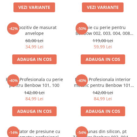
Scule Vulcanizare
VEZI VARIANTE
VEZI VARIANTE
Cadouri Potrivite
Accesorii Telefon
Dispozitiv de masurat
Palnie cu perie pentru
-42%
-50%
Aparate premium
anvelope
Benbow 002, 003, 004, 008
Autotool
60,00 Lei
119,00 Lei
Instrumente de scris premium
34,99 Lei
59,99 Lei
LaBubu
ADAUGA IN COS
ADAUGA IN COS
Ștampile
Palnie Profesionala cu perie
Palnie Profesionala interior
-40%
-40%
pentru Benbow 101, 100
metalic pentru Benbow 101,
100
142,00 Lei
142,00 Lei
84,99 Lei
84,99 Lei
ADAUGA IN COS
ADAUGA IN COS
Regulator de presiune cu
Furtunas din silicon, pt
-14%
-54%