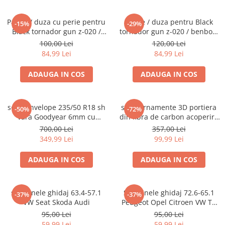
Palnie / duza cu perie pentru
Palnie / duza pentru Black
-15%
-29%
Black tornador gun z-020 /
tornador gun z-020 / benbow
benbow 011
011
100,00 Lei
120,00 Lei
84,99 Lei
84,99 Lei
ADAUGA IN COS
ADAUGA IN COS
set 2 anvelope 235/50 R18 sh
set 2 ornamente 3D portiera
-50%
-72%
vara Goodyear 6mm cu
din fibra de carbon acoperire
garantie
butoane BMW
700,00 Lei
357,00 Lei
349,99 Lei
99,99 Lei
ADAUGA IN COS
ADAUGA IN COS
set 4 Inele ghidaj 63.4-57.1
Set 4 inele ghidaj 72.6-65.1
-37%
-37%
VW Seat Skoda Audi
Peugeot Opel Citroen VW T5
T6 Opel Alfa
95,00 Lei
95,00 Lei
59,99 Lei
59,99 Lei