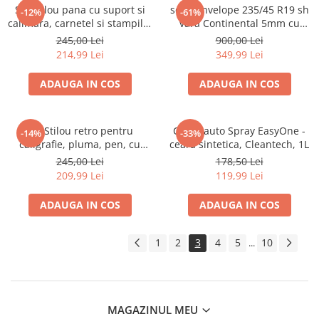
Set stilou pana cu suport si
set 2 anvelope 235/45 R19 sh
-12%
-61%
calimara, carnetel si stampila,
vara Continental 5mm cu
tip cadou
garantie
245,00 Lei
900,00 Lei
214,99 Lei
349,99 Lei
ADAUGA IN COS
ADAUGA IN COS
Set Stilou retro pentru
Ceara auto Spray EasyOne -
-14%
-33%
caligrafie, pluma, pen, cu
ceara sintetica, Cleantech, 1L
penite, ceara, sigiliu, suport
245,00 Lei
178,50 Lei
pentru timbru, cadou
209,99 Lei
119,99 Lei
ADAUGA IN COS
ADAUGA IN COS
1
2
3
4
5
10
...
MAGAZINUL MEU