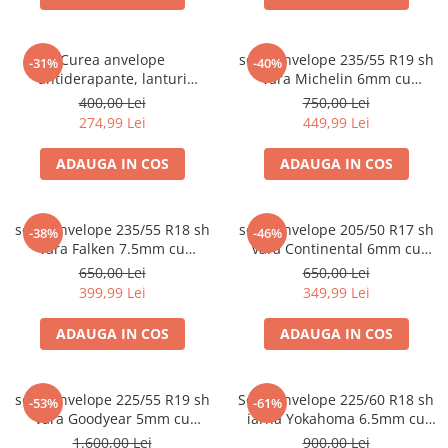
Curea anvelope
set 2 anvelope 235/55 R19 sh
-31%
-40%
antiderapante, lanturi
vara Michelin 6mm cu
universale TPU antiderapante
garantie
400,00 Lei
750,00 Lei
274,99 Lei
449,99 Lei
ADAUGA IN COS
ADAUGA IN COS
set 2 anvelope 235/55 R18 sh
set 2 anvelope 205/50 R17 sh
-38%
-46%
vara Falken 7.5mm cu
vara Continental 6mm cu
garantie
garantie
650,00 Lei
650,00 Lei
399,99 Lei
349,99 Lei
ADAUGA IN COS
ADAUGA IN COS
set 4 anvelope 225/55 R19 sh
Set 2 anvelope 225/60 R18 sh
-53%
-61%
vara Goodyear 5mm cu
iarna Yokahoma 6.5mm cu
garantie
garantie
1.600,00 Lei
900,00 Lei