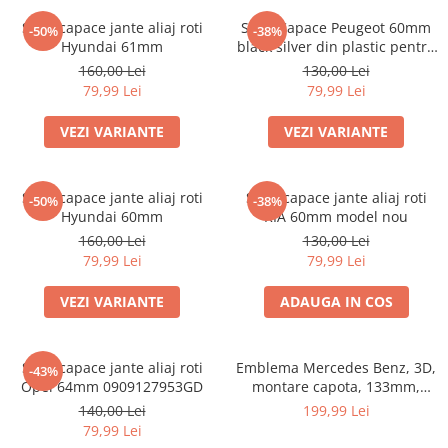
Accesorii interior auto
Set 4 capace jante aliaj roti
Set 4 Capace Peugeot 60mm
-50%
-38%
Brelocuri
Hyundai 61mm
black silver din plastic pentru
Huse Scaun
jante aliaj
160,00 Lei
130,00 Lei
79,99 Lei
79,99 Lei
Inele de Ghidaj
Întreținere Auto
VEZI VARIANTE
VEZI VARIANTE
Pistoale de curatat (tornadoare)
Pistoale Profesionale
Set 4 capace jante aliaj roti
Set 4 capace jante aliaj roti
-50%
-38%
Piese de schimb
Hyundai 60mm
KIA 60mm model nou
Bureti
160,00 Lei
130,00 Lei
79,99 Lei
79,99 Lei
Perii
Solutii
VEZI VARIANTE
ADAUGA IN COS
Solutii Exterior Auto
Solutii interior auto
Set 4 capace jante aliaj roti
Emblema Mercedes Benz, 3D,
-43%
Scule și Unelte
Opel 64mm 0909127953GD
montare capota, 133mm,
Accesorii scule
A2218800086
140,00 Lei
199,99 Lei
79,99 Lei
Scule Vopsitorie