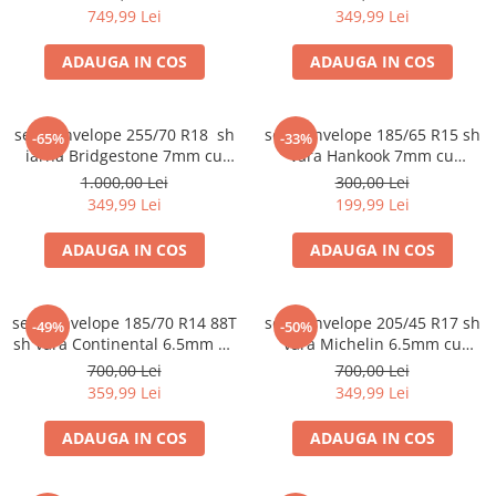
749,99 Lei
349,99 Lei
ADAUGA IN COS
ADAUGA IN COS
set 2 anvelope 255/70 R18 sh
set 2 anvelope 185/65 R15 sh
-65%
-33%
iarna Bridgestone 7mm cu
vara Hankook 7mm cu
garantie
garantie
1.000,00 Lei
300,00 Lei
349,99 Lei
199,99 Lei
ADAUGA IN COS
ADAUGA IN COS
set 4 anvelope 185/70 R14 88T
set 2 anvelope 205/45 R17 sh
-49%
-50%
sh vara Continental 6.5mm cu
vara Michelin 6.5mm cu
garantie
garantie
700,00 Lei
700,00 Lei
359,99 Lei
349,99 Lei
ADAUGA IN COS
ADAUGA IN COS