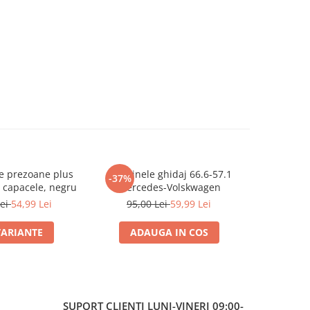
e prezoane plus
Set 4 inele ghidaj 66.6-57.1
Set 2 pa
-37%
-29%
 capacele, negru
Mercedes-Volskwagen
Mercedes-
W205 W213
Lei
54,99 Lei
95,00 Lei
59,99 Lei
350,0
C118 GLA 
EQC B C
VARIANTE
ADAUGA IN COS
ADA
W177
SUPORT CLIENTI
LUNI-VINERI 09:00-