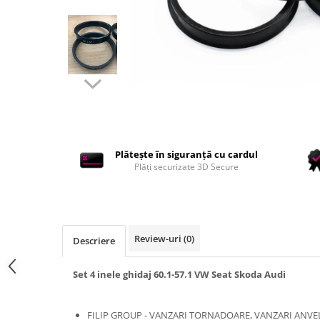
Accesorii interior auto
Brelocuri
Huse Scaun
Inele de Ghidaj
Întreținere Auto
Pistoale de curatat (tornadoare)
Pistoale Profesionale
Piese de schimb
Plătește în siguranță cu cardul
Bureti
Plăți securizate 3D Secure
Perii
Solutii
Solutii Exterior Auto
Review-uri
(0)
Descriere
Solutii interior auto
Scule și Unelte
Set 4 inele ghidaj 60.1-57.1 VW Seat Skoda Audi
Accesorii scule
Scule Vopsitorie
FILIP GROUP - VANZARI TORNADOARE, VANZARI ANVELO