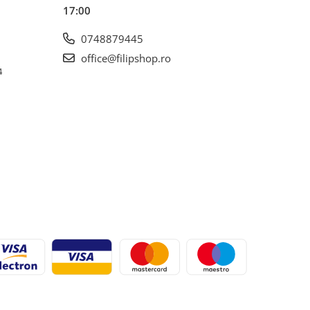
17:00
0748879445
office@filipshop.ro
4