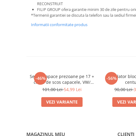
RECONSTRUIT
Scule Vulcanizare
FILIP GROUP ofera garantie minim 30 de zile pentru or
Cadouri Potrivite
*Termenii garantiei se discuta la telefon sau la sediul firme
Accesorii Telefon
Informatii conformitate produs
Aparate premium
Instrumente de scris premium
LaBubu
Ștampile
Set 20 capace prezoane pe 17 +
Anulator blo
-46%
-56%
cheie de scos capacele, VW/
cent
Audi /Skoda
101,00 Lei
54,99 Lei
90,00 Lei
3
VEZI VARIANTE
VEZI VA
MAGAZINUL MEU
CLIENTI