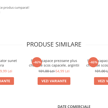
ice produs cumparat!
i
PRODUSE SIMILARE
cator sunet
Set 20 capace prezoane plus
Set 20 capac
-46%
-46%
ura
cheie de scos capacele, argintii
cheie de scos
9,99 Lei
101,00 Lei
54,99 Lei
101,00 
RIANTE
VEZI VARIANTE
VEZI 
DATE COMERCIALE