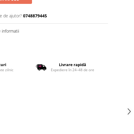
e de ajutor?
0748879445
informatii
țuri
Livrare rapidă
te zilnic
Expediere în 24–48 de ore