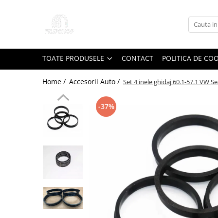
Toate Produsele
Anvelope
TOATE PRODUSELE
CONTACT
POLITICA DE CO
Anvelope Reconstruite
Anvelope Second-Hand
Home /
Accesorii Auto /
Set 4 inele ghidaj 60.1-57.1 VW S
Anvelope SH iarna
-37%
Anvelope SH vara
Capace Jante
Jante
Jante NOI
Jante Second-Hand
Accesorii Auto
Padele Auto
Accesorii Exterior Auto