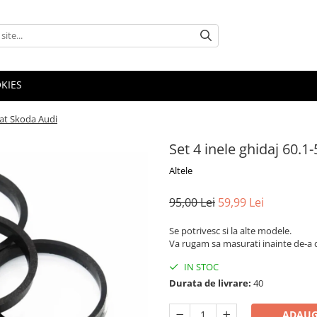
OKIES
eat Skoda Audi
Set 4 inele ghidaj 60.
Altele
95,00 Lei
59,99 Lei
Se potrivesc si la alte modele.
Va rugam sa masurati inainte de-a
IN STOC
Durata de livrare:
40
ADAUG