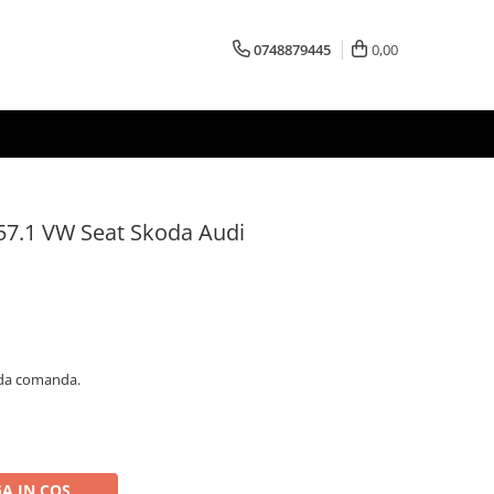
0748879445
0,00
1-57.1 VW Seat Skoda Audi
 da comanda.
A IN COS