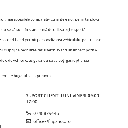
mult mai accesibile comparativ cu jantele noi, permițându-ți
du-se că sunt în stare bună de utilizare și respectă
le second-hand permit personalizarea vehiculului pentru a se
r și sprijină reciclarea resurselor, având un impact pozitiv
dele de vehicule, asigurându-se că poți găsi opțiunea
mpromite bugetul sau siguranța.
SUPORT CLIENTI
LUNI-VINERI 09:00-
17:00
0748879445
office@filipshop.ro
4