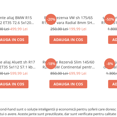
ante aliaj BMW R15
Roata rezerva VW sh 175/65
set 4 ja
-20%
-50%
2 ET35 72.6 5x120
R13 80T vara Radial 8mm SH +
R16 ET5
ond cu garantie
4x100 5.5JX13H2 ET43
00 Lei
499,99 Lei
250,00 Lei
199,99 Lei
1.800
6N0601027D
AUGA IN COS
ADAUGA IN COS
AD
te aliaj Aluett sh R17
Roată de Rezervă Slim 145/60
set 4 
-18%
-8%
ET35 5x112 57.1 kba
R20 105M Continental pentru
origina
z25807 cu garantie
Audi
72.6 5x12
00 Lei
599,99 Lei
850,00 Lei
699,99 Lei
1.300,
AUGA IN COS
ADAUGA IN COS
AD
cond-hand sunt o soluție inteligentă și economică pentru șoferii care doresc
tui o avere. Aceste jante sunt preutilizate, dar sunt verificate pentru calitate ș