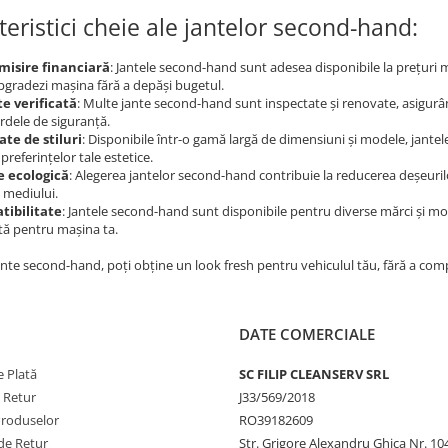
teristici cheie ale jantelor second-hand:
misire financiară
: Jantele second-hand sunt adesea disponibile la prețuri 
upgradezi mașina fără a depăși bugetul.
te verificată
: Multe jante second-hand sunt inspectate și renovate, asigurân
rdele de siguranță.
ate de stiluri
: Disponibile într-o gamă largă de dimensiuni și modele, jante
 preferințelor tale estetice.
e ecologică
: Alegerea jantelor second-hand contribuie la reducerea deșeurilo
 mediului.
tibilitate
: Jantele second-hand sunt disponibile pentru diverse mărci și mo
ită pentru mașina ta.
nte second-hand, poți obține un look fresh pentru vehiculul tău, fără a co
DATE COMERCIALE
 Plată
SC FILIP CLEANSERV SRL
e Retur
J33/569/2018
Produselor
RO39182609
de Retur
Str. Grigore Alexandru Ghica Nr. 10