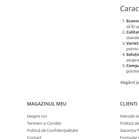
Scule Vulcanizare
Carac
Cadouri Potrivite
Econo
Accesorii Telefon
să îți 
Calita
Aparate premium
standa
Instrumente de scris premium
Variet
potrivi
LaBubu
Soluți
asupra
Ștampile
Compa
potriv
Alegând ja
MAGAZINUL MEU
CLIENTI
Despre noi
Metode de
Termeni și Condiții
Politică d
Politică de Confidențialitate
Garanția 
Contact
Formular 