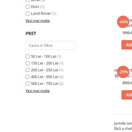
Accesorii interior auto
Dotz
(1)
Brelocuri
Land Rover
(1)
Huse Scaun
set 4 j
Vezi mai multe
-44%
7Jx15H
Inele de Ghidaj
sec
900,
PRET
Întreținere Auto
Pistoale de curatat (tornadoare)
AD
Pistoale Profesionale
50 Lei - 100 Lei
(1)
Piese de schimb
150 Lei - 200 Lei
(1)
Bureti
200 Lei - 250 Lei
(1)
set 4 jan
-29%
8Jx17H2 
400 Lei - 500 Lei
(2)
Perii
45431 
850,
500 Lei - 750 Lei
(2)
Solutii
Vezi mai multe
AD
Solutii Exterior Auto
Solutii interior auto
Scule și Unelte
Accesorii scule
Jantele se
Scule Vopsitorie
fără a chel