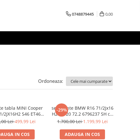
0748879445
0,00
Ordoneaza:
nte tabla MINI Cooper
set 4 jante BMW R16 71/2Jx16
-29%
1/2JX16H2 S46 ET46
H2 5x120 72.2 6796237 SH cu
16 cu senzori
senzori
,00 Lei
499,99 Lei
1.700,00 Lei
1.199,99 Lei
AUGA IN COS
ADAUGA IN COS