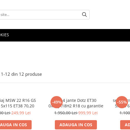
OKIES
1-
12
din
12
produse
liaj MSW 22 R16 GS
set 4 jante Dotz ET30
set 4 ja
-49%
-55%
 5x115 ET38 70,20
0XG8JX18H2 R18 cu garantie
5x120 6
R
00 Lei
249,99 Lei
1.950,00 Lei
999,99 Lei
1.100
AUGA IN COS
ADAUGA IN COS
AD