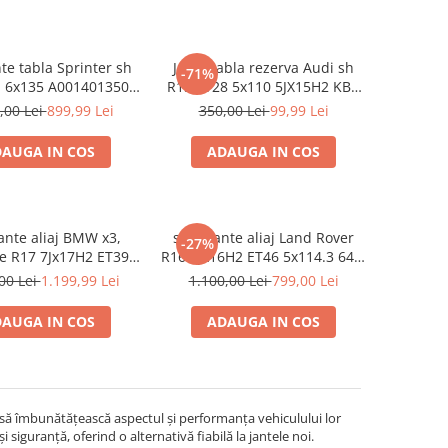
nte tabla Sprinter sh
Jante tabla rezerva Audi sh
-71%
1 6x135 A0014013502
R15 ET28 5x110 5JX15H2 KBA
cu garantie
43737 cu garantie
,00 Lei
899,99 Lei
350,00 Lei
99,99 Lei
AUGA IN COS
ADAUGA IN COS
jante aliaj BMW x3,
set 4 jante aliaj Land Rover
-27%
le R17 7Jx17H2 ET39
R16 6Jx16H2 ET46 5x114.3 64.1
0 second cu garantie
second cu garantie
00 Lei
1.199,99 Lei
1.100,00 Lei
799,00 Lei
AUGA IN COS
ADAUGA IN COS
 să îmbunătățească aspectul și performanța vehiculului lor
i siguranță, oferind o alternativă fiabilă la jantele noi.