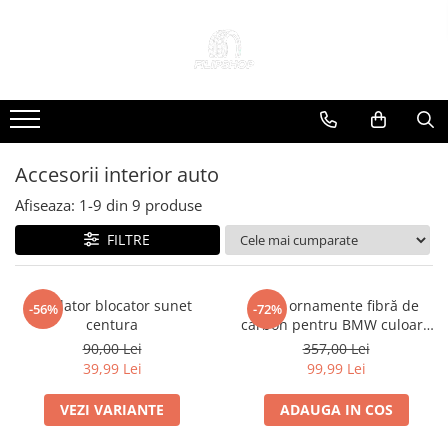
Toate Produsele
Anvelope
Anvelope Reconstruite
Anvelope Second-Hand
Accesorii interior auto
Anvelope SH iarna
Afiseaza:
1-
9
din
9
produse
Anvelope SH vara
FILTRE
Capace Jante
Jante
Jante NOI
Anulator blocator sunet
set 4 ornamente fibră de
-56%
-72%
centura
carbon pentru BMW culoare
Jante Second-Hand
M
90,00 Lei
357,00 Lei
Accesorii Auto
39,99 Lei
99,99 Lei
Padele Auto
VEZI VARIANTE
ADAUGA IN COS
Accesorii Exterior Auto