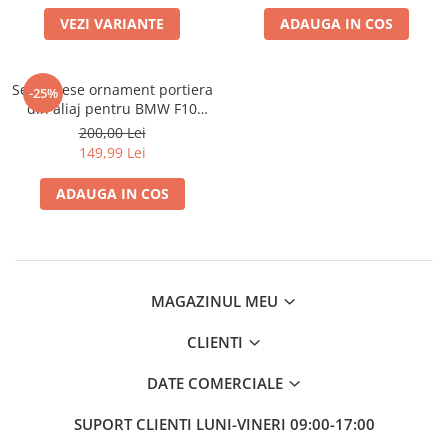
Scule Vulcanizare
VEZI VARIANTE
ADAUGA IN COS
Cadouri Potrivite
Accesorii Telefon
Set 4 piese ornament portiera
-25%
Aparate premium
din aliaj pentru BMW F10
seria 5 2011>2017
200,00 Lei
Instrumente de scris premium
149,99 Lei
LaBubu
ADAUGA IN COS
Ștampile
MAGAZINUL MEU
CLIENTI
DATE COMERCIALE
SUPORT CLIENTI
LUNI-VINERI 09:00-17:00