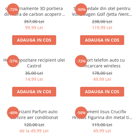
Accesorii interior auto
set 2 ornamente 3D portiera
Set 4 pedale din otel pentru
-72%
-50%
Brelocuri
din fibra de carbon acoperire
Volkswagen Golf /Jetta /Vento,
Huse Scaun
butoane BMW
volan dreapta
357,00 Lei
238,00 Lei
99,99 Lei
119,99 Lei
Inele de Ghidaj
Întreținere Auto
ADAUGA IN COS
ADAUGA IN COS
Pistoale de curatat (tornadoare)
Pistoale Profesionale
Husa depozitare recipient ulei
Suport telefon auto cu
-57%
-72%
Piese de schimb
Castrol
incarcare wireless
Bureti
35,00 Lei
178,00 Lei
14,99 Lei
49,99 Lei
Perii
Solutii
ADAUGA IN COS
ADAUGA IN COS
Solutii Exterior Auto
Solutii interior auto
Odorizant Parfum auto
Ornament Iisus Crucifix
-48%
-58%
Scule și Unelte
aerisire aer conditionat
Hristos Figurina din metal tip
Accesorii scule
cruce
120,00 Lei
119,00 Lei
de la 49,99 Lei
49,99 Lei
Scule Vopsitorie