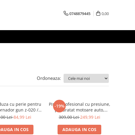
0748879445
0,00
Ordoneaza:
 duza cu perie pentru
Pistol profesional cu presiune,
-19%
ornador gun z-020 /
pt curatat motoare auto,
benbow 011
BenBow 026
,00 Lei
84,99 Lei
309,00 Lei
249,99 Lei
AUGA IN COS
ADAUGA IN COS