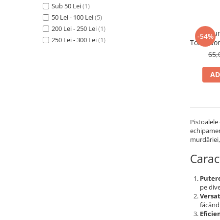
Accesorii interior auto
Sub 50 Lei
(1)
Brelocuri
50 Lei - 100 Lei
(5)
200 Lei - 250 Lei
(1)
Huse Scaun
Furtun
-54%
250 Lei - 300 Lei
(1)
Tornador
Inele de Ghidaj
65,
Întreținere Auto
Pistoale de curatat (tornadoare)
AD
Pistoale Profesionale
Piese de schimb
Bureti
Pistoalele
Perii
echipamente
murdăriei, 
Solutii
Carac
Solutii Exterior Auto
Solutii interior auto
Putere
Scule și Unelte
pe dive
Versat
Accesorii scule
făcând
Eficie
Scule Vopsitorie