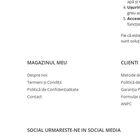
apă și 
Scule Vulcanizare
Ușurin
greu ac
Cadouri Potrivite
Acceso
Accesorii Telefon
funcțio
Aparate premium
Fie că est
sunt soluț
Instrumente de scris premium
LaBubu
MAGAZINUL MEU
CLIENTI
Ștampile
Despre noi
Metode de
Termeni și Condiții
Politică d
Politică de Confidențialitate
Garanția 
Contact
Formular 
ANPC
SOCIAL
URMARESTE-NE IN SOCIAL MEDIA