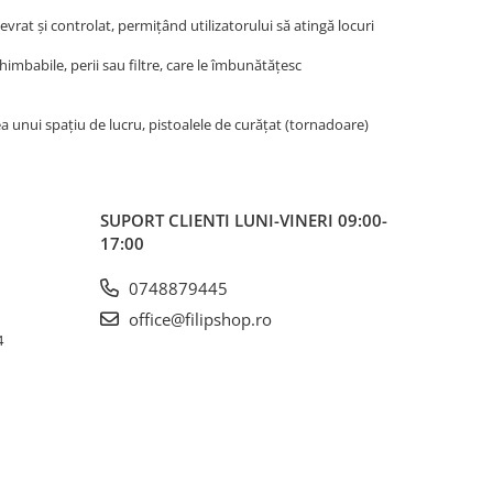
rat și controlat, permițând utilizatorului să atingă locuri
imbabile, perii sau filtre, care le îmbunătățesc
a unui spațiu de lucru, pistoalele de curățat (tornadoare)
SUPORT CLIENTI
LUNI-VINERI 09:00-
17:00
0748879445
office@filipshop.ro
4