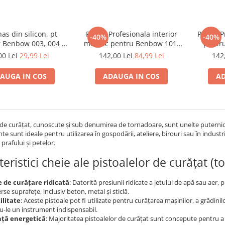
as din silicon, pt
Palnie Profesionala interior
Palnie P
-40%
-40%
 Benbow 003, 004 si
metalic pentru Benbow 101,
pentr
Autotool
100
00 Lei
29,99 Lei
142,00 Lei
84,99 Lei
142
AUGA IN COS
ADAUGA IN COS
AD
 de curățat, cunoscute și sub denumirea de tornadoare, sunt unelte puternice
 sunt ideale pentru utilizarea în gospodării, ateliere, birouri sau în industrie, 
prafului și petelor.
teristici cheie ale pistoalelor de curățat (
 de curățare ridicată
: Datorită presiunii ridicate a jetului de apă sau aer,
rse suprafețe, inclusiv beton, metal și sticlă.
ilitate
: Aceste pistoale pot fi utilizate pentru curățarea mașinilor, a grădinil
u-le un instrument indispensabil.
nță energetică
: Majoritatea pistoalelor de curățat sunt concepute pentru a