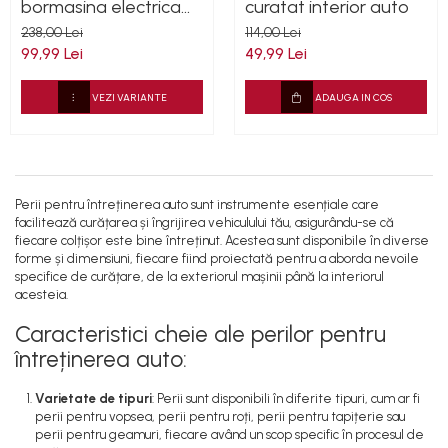
bormasina electrica
curatat interior auto
sau pneumatica
238,00 Lei
114,00 Lei
detailing auto
99,99 Lei
49,99 Lei
VEZI VARIANTE
ADAUGA IN COS
Perii pentru întreținerea auto sunt instrumente esențiale care
facilitează curățarea și îngrijirea vehiculului tău, asigurându-se că
fiecare colțișor este bine întreținut. Acestea sunt disponibile în diverse
forme și dimensiuni, fiecare fiind proiectată pentru a aborda nevoile
specifice de curățare, de la exteriorul mașinii până la interiorul
acesteia.
Caracteristici cheie ale perilor pentru
întreținerea auto:
Varietate de tipuri
: Perii sunt disponibili în diferite tipuri, cum ar fi
perii pentru vopsea, perii pentru roți, perii pentru tapițerie sau
perii pentru geamuri, fiecare având un scop specific în procesul de