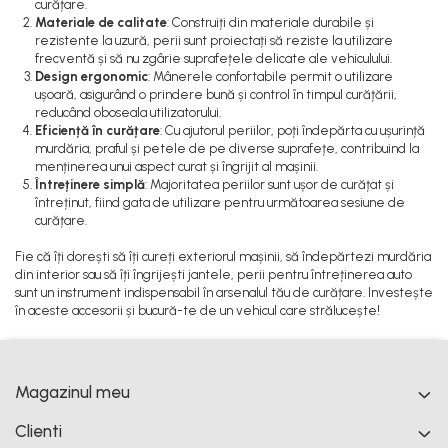
curățare.
Materiale de calitate
: Construiți din materiale durabile și
rezistente la uzură, perii sunt proiectați să reziste la utilizare
frecventă și să nu zgârie suprafețele delicate ale vehiculului.
Design ergonomic
: Mânerele confortabile permit o utilizare
ușoară, asigurând o prindere bună și control în timpul curățării,
reducând oboseala utilizatorului.
Eficiență în curățare
: Cu ajutorul periilor, poți îndepărta cu ușurință
murdăria, praful și petele de pe diverse suprafețe, contribuind la
menținerea unui aspect curat și îngrijit al mașinii.
Întreținere simplă
: Majoritatea periilor sunt ușor de curățat și
întreținut, fiind gata de utilizare pentru următoarea sesiune de
curățare.
Fie că îți dorești să îți cureți exteriorul mașinii, să îndepărtezi murdăria
din interior sau să îți îngrijești jantele, perii pentru întreținerea auto
sunt un instrument indispensabil în arsenalul tău de curățare. Investește
în aceste accesorii și bucură-te de un vehicul care strălucește!
Magazinul meu
Clienti