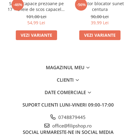
Set 20 capace prezoane pe
Anulator blocator sunet
-46%
-56%
17 + cheie de scos capacele,
centura
VW/ Audi /Skoda
101,00 Lei
90,00 Lei
54,99 Lei
39,99 Lei
VEZI VARIANTE
VEZI VARIANTE
MAGAZINUL MEU
CLIENTI
DATE COMERCIALE
SUPORT CLIENTI
LUNI-VINERI 09:00-17:00
0748879445
office@filipshop.ro
SOCIAL
URMARESTE-NE IN SOCIAL MEDIA