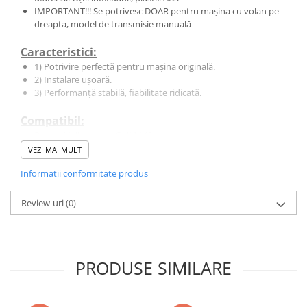
IMPORTANT!!! Se potrivesc DOAR pentru mașina cu volan pe
dreapta, model de transmisie manuală
Caracteristici:
1) Potrivire perfectă pentru mașina originală.
2) Instalare ușoară.
3) Performanță stabilă, fiabilitate ridicată.
Compatibil:
Pentru Volkswagen Golf MK6
Pentru Volkswagen Jetta / Vento / MK5
VEZI MAI MULT
Informatii conformitate produs
Pachetul include:
1 x Pedala de acceleratie
Review-uri
(0)
1 x Pedală de frână
1 x pedala de ambreiaj
1 x Pedală moartă
PRODUSE SIMILARE