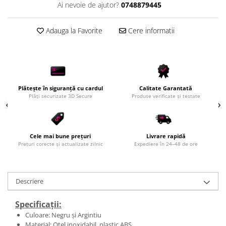
Ai nevoie de ajutor?
0748879445
Adauga la Favorite
Cere informatii
Plătește în siguranță cu cardul
Calitate Garantată
Plăți securizate 3D Secure
Produse verificate și testate
Cele mai bune prețuri
Livrare rapidă
Prețuri corecte și actualizate zilnic
Expediere în 24–48 de ore
Descriere
Specificații:
Culoare: Negru și Argintiu
Material: Oțel inoxidabil, plastic ABS