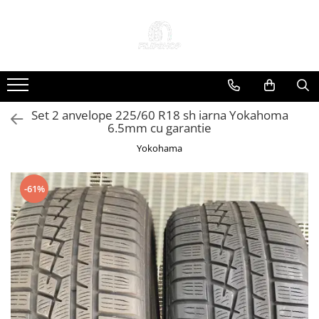
Toate Produsele
Anvelope
Anvelope Reconstruite
Set 2 anvelope 225/60 R18 sh iarna Yokahoma
Anvelope Second-Hand
6.5mm cu garantie
Anvelope SH iarna
Yokohama
Anvelope SH vara
Capace Jante
-61%
Jante
Jante NOI
Jante Second-Hand
Accesorii Auto
Padele Auto
Accesorii Exterior Auto