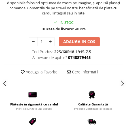
disponibile folosind opțiunea de zoom pe imagine, și apoi să plasați
Scule Vulcanizare
comanda. Comenzile de pe site-ul nostru beneficiază de plata cu
cardul integral sau în rate!
Cadouri Potrivite
Accesorii Telefon
IN STOC
Durata de livrare:
48 ore
Aparate premium
Instrumente de scris premium
ADAUGA IN COS
LaBubu
Cod Produs:
225/60R18 1915 7.5
Ștampile
Ai nevoie de ajutor?
0748879445
Adauga la Favorite
Cere informatii
Plătește în siguranță cu cardul
Calitate Garantată
Plăți securizate 3D Secure
Produse verificate și testate