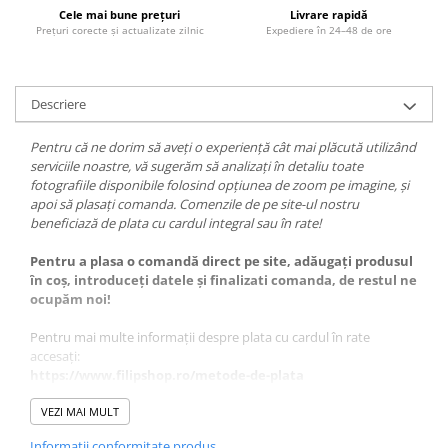
Cele mai bune prețuri
Livrare rapidă
Prețuri corecte și actualizate zilnic
Expediere în 24–48 de ore
Descriere
Pentru că ne dorim să aveți o experiență cât mai plăcută utilizând
serviciile noastre, vă sugerăm să analizați în detaliu toate
fotografiile disponibile folosind opțiunea de zoom pe imagine, și
apoi să plasați comanda. Comenzile de pe site-ul nostru
beneficiază de plata cu cardul integral sau în rate!
Pentru a plasa o comandă direct pe site, adăugați produsul
în coș, introduceți datele și finalizati comanda, de restul ne
ocupăm noi!
Pentru mai multe informații despre plata cu cardul în rate
accesați:
https://www.filipshop.ro/metode-de-plata
Vă oferim la prețul afișat - Set 2 anvelope 225/60 R18 sh iarna
VEZI MAI MULT
Yokahoma 6.5mm cu garantie
Informatii conformitate produs