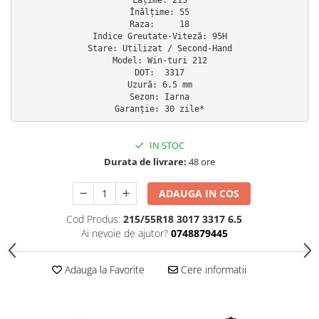
Înălțime: 55

Scule Vulcanizare
Raza:     18

Cadouri Potrivite
Indice Greutate-Viteză: 95H

Stare: Utilizat / Second-Hand

Accesorii Telefon
Model: Win-turi 212

DOT:  3317

Aparate premium
Uzură: 6.5 mm

Sezon: Iarna

Instrumente de scris premium
Garanție: 30 zile*
LaBubu
Ștampile
IN STOC
Durata de livrare:
48 ore
ADAUGA IN COS
Cod Produs:
215/55R18 3017 3317 6.5
Ai nevoie de ajutor?
0748879445
Adauga la Favorite
Cere informatii