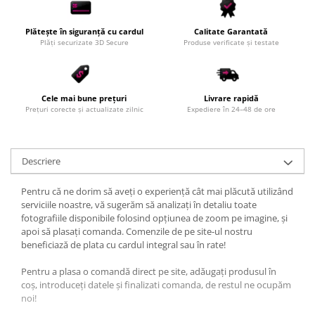
Plătește în siguranță cu cardul
Calitate Garantată
Plăți securizate 3D Secure
Produse verificate și testate
Cele mai bune prețuri
Livrare rapidă
Prețuri corecte și actualizate zilnic
Expediere în 24–48 de ore
Descriere
Pentru că ne dorim să aveți o experiență cât mai plăcută utilizând
serviciile noastre, vă sugerăm să analizați în detaliu toate
fotografiile disponibile folosind opțiunea de zoom pe imagine, și
apoi să plasați comanda. Comenzile de pe site-ul nostru
beneficiază de plata cu cardul integral sau în rate!
Pentru a plasa o comandă direct pe site, adăugați produsul în
coș, introduceți datele și finalizati comanda, de restul ne ocupăm
noi!