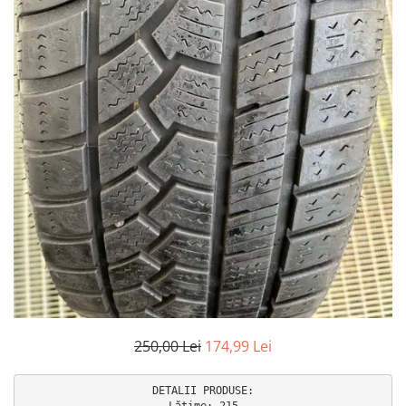
Accesorii interior auto
Brelocuri
Huse Scaun
Inele de Ghidaj
Întreținere Auto
Pistoale de curatat (tornadoare)
Pistoale Profesionale
Piese de schimb
Bureti
Perii
Solutii
Solutii Exterior Auto
Solutii interior auto
Scule și Unelte
250,00 Lei
174,99 Lei
Accesorii scule
DETALII PRODUSE:

Scule Vopsitorie
Lățime: 215
