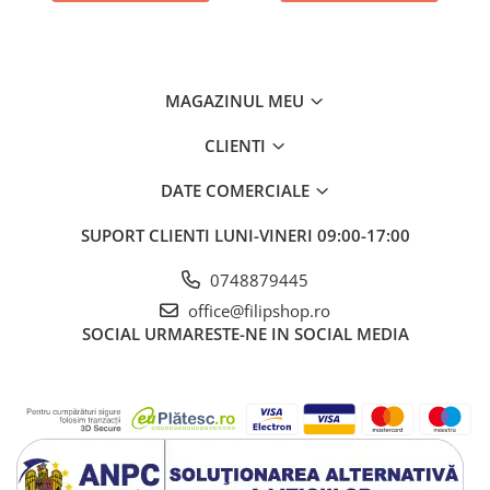
Vânzări utilaje și accesorii spălătorie covoare
Vânzări utilaje și accesorii spălătorie
Vânzări utilaje și accesorii vulcanizare
Vânzări anvelope - NOI - SH sau RECONSTRUITE
MAGAZINUL MEU
Magazin accesorii auto și detailing auto
CLIENTI
*Garanția este valabilă 30 de zile începând de la data comenzii și
se oferă doar pentru defecte de fabricație.
DATE COMERCIALE
Vă rugăm să studiați fotografiile bine. În caz de retur nefondat
sau retur pentru garanție, transportul este suportat în totalitate
de cumpărător la trimitere. Dacă se returnează un alt produs
SUPORT CLIENTI
LUNI-VINERI 09:00-17:00
înlocuitor transportul este suportat în totalitate de FilipShop.ro
0748879445
**Pentru orice problemă sau neclaritate nu ezitați să ne sunați la
office@filipshop.ro
numărul de telefon 0748 879 445 de luni până vineri între orele
SOCIAL
URMARESTE-NE IN SOCIAL MEDIA
09:00-17:00 sau aveți posibilitatea să ne lăsați un mesaj / email și
vă răspundem 24/24 de luni până vineri în ordinea primirii
mesajelor.