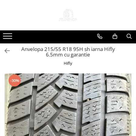
Toate Produsele
Anvelope
Anvelope Reconstruite
Anvelopa 215/55 R18 95H sh iarna Hifly
Anvelope Second-Hand
6.5mm cu garantie
Anvelope SH iarna
Hifly
Anvelope SH vara
Capace Jante
-30%
Jante
Jante NOI
Jante Second-Hand
Accesorii Auto
Padele Auto
Accesorii Exterior Auto