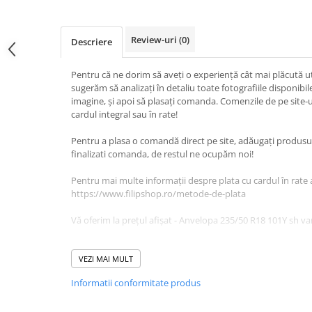
Scule Vulcanizare
Cadouri Potrivite
Review-uri
(0)
Descriere
Accesorii Telefon
Aparate premium
Pentru că ne dorim să aveți o experiență cât mai plăcută uti
sugerăm să analizați în detaliu toate fotografiile disponib
Instrumente de scris premium
imagine, și apoi să plasați comanda. Comenzile de pe site-u
cardul integral sau în rate!
LaBubu
Ștampile
Pentru a plasa o comandă direct pe site, adăugați produsul 
finalizati comanda, de restul ne ocupăm noi!
Pentru mai multe informații despre plata cu cardul în rate 
https://www.filipshop.ro/metode-de-plata
Vă oferim la prețul afișat - Anvelopa 235/50 R18 101Y sh v
Anvelopa are petec.
VEZI MAI MULT
DETALII PRODUSE:
Informatii conformitate produs
Lățime: 235
Înălțime: 50