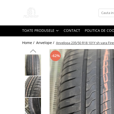
Toate Produsele
Anvelope
TOATE PRODUSELE
CONTACT
POLITICA DE CO
Anvelope Reconstruite
Anvelope Second-Hand
Home /
Anvelope /
Anvelopa 235/50 R18 101Y sh vara Fir
Anvelope SH iarna
-62%
Anvelope SH vara
Capace Jante
Jante
Jante NOI
Jante Second-Hand
Accesorii Auto
Padele Auto
Accesorii Exterior Auto