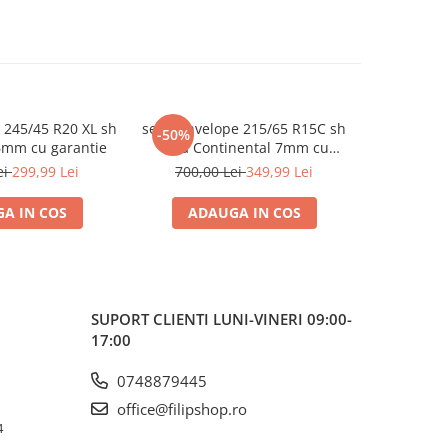
 245/45 R20 XL sh
set 2 anvelope 215/65 R15C sh
set 2 anve
-50%
-45%
6mm cu garantie
vara Continental 7mm cu
sh vara 
garantie
ei
299,99 Lei
700,00 Lei
349,99 Lei
550,0
A IN COS
ADAUGA IN COS
ADA
SUPORT CLIENTI
LUNI-VINERI 09:00-
17:00
0748879445
office@filipshop.ro
4