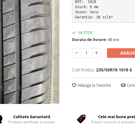
DOT:  1018

Uzură: 6 mm

Sezon: Vara

Garanție: 30 zile*
IN STOC
Durata de livrare:
48 ore
ADAUG
Cod Produs:
235/50R18 1018 6
Adauga la Favorite
Cere 
Calitate Garantată
Cele mai bune pre
Produse verificate și testate
Prețuri corecte și actualiza