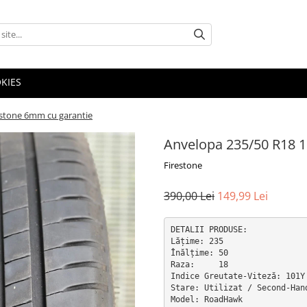
OKIES
estone 6mm cu garantie
Anvelopa 235/50 R18 1
Firestone
390,00 Lei
149,99 Lei
DETALII PRODUSE:

Lățime: 235

Înălțime: 50

Raza:     18

Indice Greutate-Viteză: 101Y

Stare: Utilizat / Second-Hand
Model: RoadHawk
