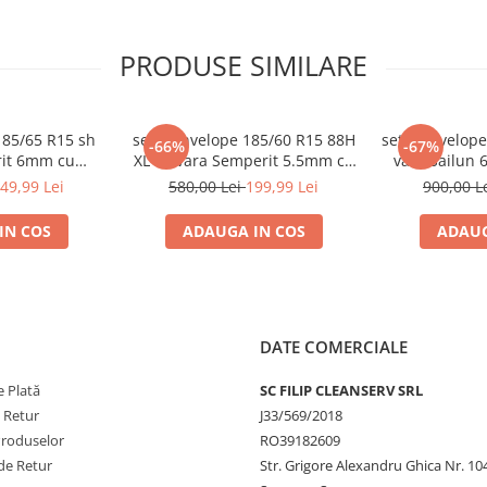
PRODUSE SIMILARE
185/65 R15 sh
set 2 anvelope 185/60 R15 88H
set 2 anvelope
-66%
-67%
rit 6mm cu
XL sh vara Semperit 5.5mm cu
vara Sailun 
tie
garantie
49,99 Lei
580,00 Lei
199,99 Lei
900,00 L
IN COS
ADAUGA IN COS
ADAUG
DATE COMERCIALE
 Plată
SC FILIP CLEANSERV SRL
nzii și se oferă doar pentru
e Retur
J33/569/2018
ndat sau retur pentru garanție,
Produselor
RO39182609
imitere. Dacă se returnează un alt
de Retur
Str. Grigore Alexandru Ghica Nr. 10
e FilipShop.ro