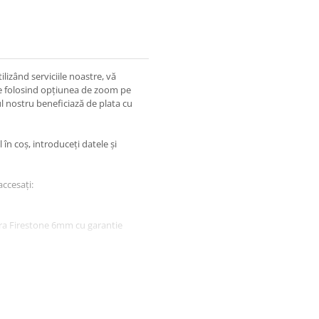
lizând serviciile noastre, vă
ile folosind opțiunea de zoom pe
l nostru beneficiază de plata cu
în coș, introduceți datele și
accesați:
ara Firestone 6mm cu garantie