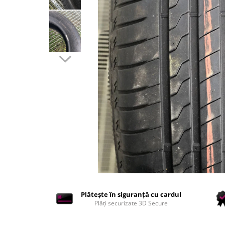
Accesorii interior auto
Brelocuri
Huse Scaun
Inele de Ghidaj
Întreținere Auto
Pistoale de curatat (tornadoare)
Pistoale Profesionale
Piese de schimb
Bureti
Perii
Solutii
Solutii Exterior Auto
Solutii interior auto
Scule și Unelte
Plătește în siguranță cu cardul
Accesorii scule
Plăți securizate 3D Secure
Scule Vopsitorie