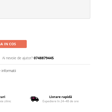
A IN COS
Ai nevoie de ajutor?
0748879445
informatii
țuri
Livrare rapidă
te zilnic
Expediere în 24–48 de ore