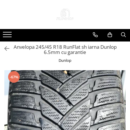
Toate Produsele
Anvelope
Anvelope Reconstruite
Anvelopa 245/45 R18 RunFlat sh iarna Dunlop
Anvelope Second-Hand
6.5mm cu garantie
Anvelope SH iarna
Dunlop
Anvelope SH vara
Capace Jante
-67%
Jante
Jante NOI
Jante Second-Hand
Accesorii Auto
Padele Auto
Accesorii Exterior Auto