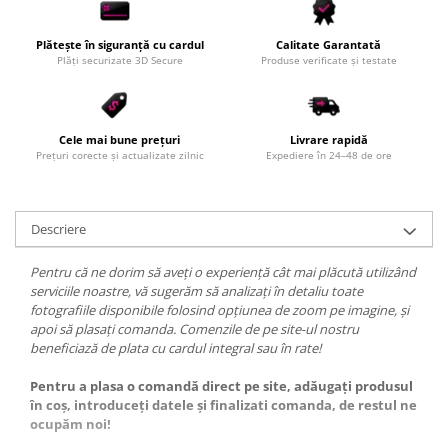
Plătește în siguranță cu cardul
Calitate Garantată
Plăți securizate 3D Secure
Produse verificate și testate
Cele mai bune prețuri
Livrare rapidă
Prețuri corecte și actualizate zilnic
Expediere în 24–48 de ore
Descriere
Pentru că ne dorim să aveți o experiență cât mai plăcută utilizând
serviciile noastre, vă sugerăm să analizați în detaliu toate
fotografiile disponibile folosind opțiunea de zoom pe imagine, și
apoi să plasați comanda. Comenzile de pe site-ul nostru
beneficiază de plata cu cardul integral sau în rate!
Pentru a plasa o comandă direct pe site, adăugați produsul
în coș, introduceți datele și finalizati comanda, de restul ne
ocupăm noi!