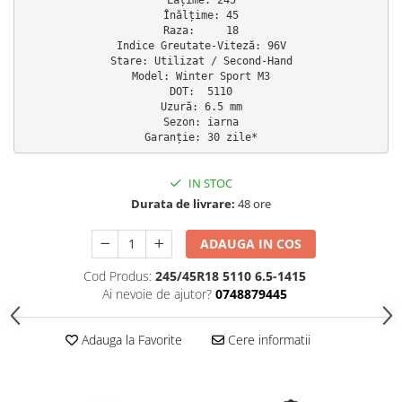
Înălțime: 45

Scule Vulcanizare
Raza:     18

Cadouri Potrivite
Indice Greutate-Viteză: 96V

Stare: Utilizat / Second-Hand

Accesorii Telefon
Model: Winter Sport M3

DOT:  5110

Aparate premium
Uzură: 6.5 mm

Sezon: iarna

Instrumente de scris premium
Garanție: 30 zile*
LaBubu
Ștampile
IN STOC
Durata de livrare:
48 ore
ADAUGA IN COS
Cod Produs:
245/45R18 5110 6.5-1415
Ai nevoie de ajutor?
0748879445
Adauga la Favorite
Cere informatii