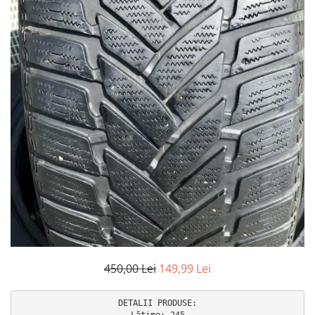
Accesorii interior auto
Brelocuri
Huse Scaun
Inele de Ghidaj
Întreținere Auto
Pistoale de curatat (tornadoare)
Pistoale Profesionale
Piese de schimb
Bureti
Perii
Solutii
Solutii Exterior Auto
Solutii interior auto
Scule și Unelte
450,00 Lei
149,99 Lei
Accesorii scule
DETALII PRODUSE:

Scule Vopsitorie
Lățime: 245
