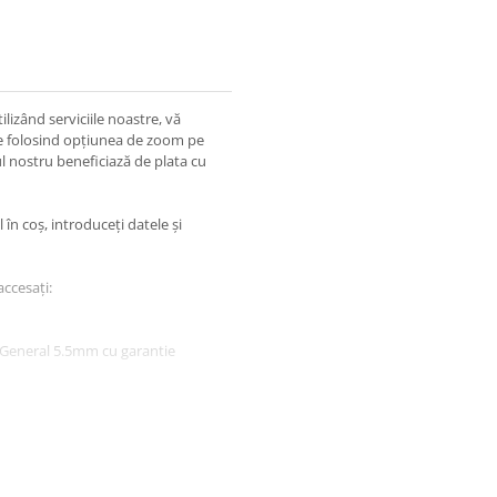
lizând serviciile noastre, vă
ile folosind opțiunea de zoom pe
l nostru beneficiază de plata cu
în coș, introduceți datele și
accesați:
a General 5.5mm cu garantie