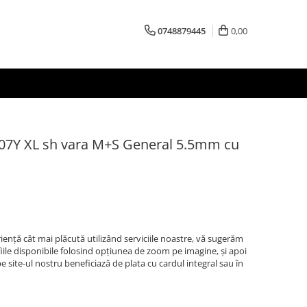
0748879445
0,00
107Y XL sh vara M+S General 5.5mm cu
iență cât mai plăcută utilizând serviciile noastre, vă sugerăm
afiile disponibile folosind opțiunea de zoom pe imagine, și apoi
 site-ul nostru beneficiază de plata cu cardul integral sau în