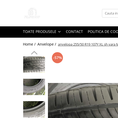
Toate Produsele
Anvelope
TOATE PRODUSELE
CONTACT
POLITICA DE CO
Anvelope Reconstruite
Anvelope Second-Hand
Home /
Anvelope /
anvelopa 255/50 R19 107Y XL sh vara 
Anvelope SH iarna
-57%
Anvelope SH vara
Capace Jante
Jante
Jante NOI
Jante Second-Hand
Accesorii Auto
Padele Auto
Accesorii Exterior Auto