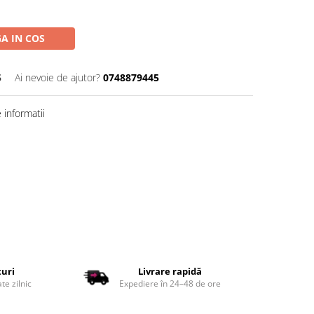
A IN COS
5
Ai nevoie de ajutor?
0748879445
informatii
țuri
Livrare rapidă
te zilnic
Expediere în 24–48 de ore