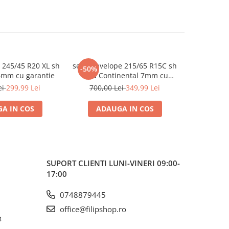
 245/45 R20 XL sh
set 2 anvelope 215/65 R15C sh
set 2 anve
-50%
-45%
6mm cu garantie
vara Continental 7mm cu
sh vara 
garantie
ei
299,99 Lei
700,00 Lei
349,99 Lei
550,0
A IN COS
ADAUGA IN COS
ADA
SUPORT CLIENTI
LUNI-VINERI 09:00-
17:00
0748879445
office@filipshop.ro
4