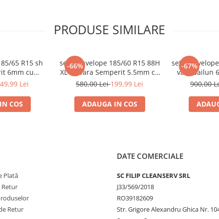
PRODUSE SIMILARE
185/65 R15 sh
set 2 anvelope 185/60 R15 88H
set 2 anvelope
-66%
-67%
rit 6mm cu
XL sh vara Semperit 5.5mm cu
vara Sailun 
tie
garantie
49,99 Lei
580,00 Lei
199,99 Lei
900,00 L
IN COS
ADAUGA IN COS
ADAUG
DATE COMERCIALE
nzii și se oferă doar pentru
 Plată
SC FILIP CLEANSERV SRL
ndat sau retur pentru garanție,
imitere. Dacă se returnează un alt
e Retur
J33/569/2018
e FilipShop.ro
Produselor
RO39182609
de Retur
Str. Grigore Alexandru Ghica Nr. 10
unați la numărul de telefon
0748