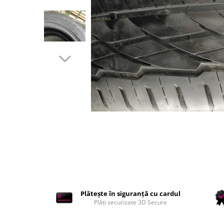
Accesorii interior auto
Brelocuri
Huse Scaun
Inele de Ghidaj
Întreținere Auto
Pistoale de curatat (tornadoare)
Pistoale Profesionale
Piese de schimb
Bureti
Perii
Solutii
Solutii Exterior Auto
Solutii interior auto
Scule și Unelte
Plătește în siguranță cu cardul
Accesorii scule
Plăți securizate 3D Secure
Scule Vopsitorie