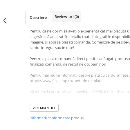
Scule Vulcanizare
Cadouri Potrivite
Review-uri
(0)
Descriere
Accesorii Telefon
Aparate premium
Pentru că ne dorim să aveți o experiență cât mai plăcută uti
sugerăm să analizați în detaliu toate fotografiile disponib
Instrumente de scris premium
imagine, și apoi să plasați comanda. Comenzile de pe site-u
cardul integral sau în rate!
LaBubu
Ștampile
Pentru a plasa o comandă direct pe site, adăugați produsul 
finalizati comanda, de restul ne ocupăm noi!
Pentru mai multe informații despre plata cu cardul în rate 
https://www.filipshop.ro/metode-de-plata
Vă oferim la prețul afișat - anvelopa 255/50 R19 XL sh var
DETALII PRODUSE:
Lățime: 255
VEZI MAI MULT
Înălțime: 50
Informatii conformitate produs
Raza: 19
Indice Greutate-Viteză: 107Y