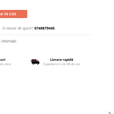
A IN COS
Ai nevoie de ajutor?
0748879445
informatii
țuri
Livrare rapidă
te zilnic
Expediere în 24–48 de ore