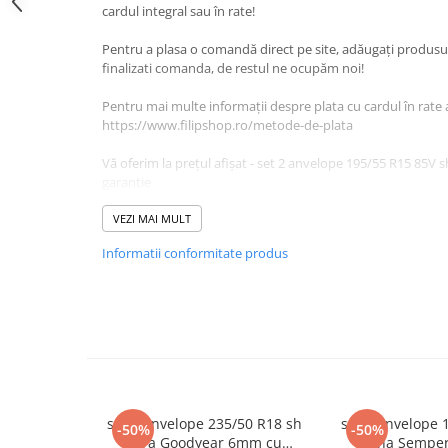
cardul integral sau în rate!
Scule Vulcanizare
Pentru a plasa o comandă direct pe site, adăugați produsul 
Cadouri Potrivite
finalizati comanda, de restul ne ocupăm noi!
Accesorii Telefon
Pentru mai multe informații despre plata cu cardul în rate 
Aparate premium
https://www.filipshop.ro/metode-de-plata
Instrumente de scris premium
Vă oferim la prețul afișat - set 2 anvelope 195/55 R15 85
LaBubu
garantie
Ștampile
DETALII PRODUSE:
VEZI MAI MULT
Lățime: 195
Informatii conformitate produs
Înălțime: 55
Raza: 15
Indice Greutate-Viteză: 85V
Stare: Utilizat / Second-Hand
Model: Spoertiva
DOT: 2016
Uzură: 5 mm
Sezon: Vara
Garanție: 30 zile*
set 2 anvelope 235/50 R18 sh
set 2 anvelope 
-50%
-50%
vara Goodyear 6mm cu
iarna Sempe