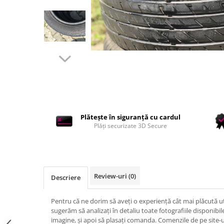
Accesorii interior auto
Brelocuri
Huse Scaun
Inele de Ghidaj
Întreținere Auto
Pistoale de curatat (tornadoare)
Pistoale Profesionale
Piese de schimb
Bureti
Plătește în siguranță cu cardul
Plăți securizate 3D Secure
Perii
Solutii
Solutii Exterior Auto
Review-uri
(0)
Solutii interior auto
Descriere
Scule și Unelte
Pentru că ne dorim să aveți o experiență cât mai plăcută uti
Accesorii scule
sugerăm să analizați în detaliu toate fotografiile disponib
Scule Vopsitorie
imagine, și apoi să plasați comanda. Comenzile de pe site-u