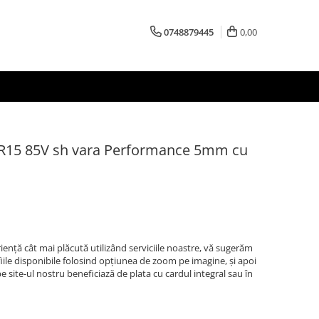
0748879445
0,00
 R15 85V sh vara Performance 5mm cu
iență cât mai plăcută utilizând serviciile noastre, vă sugerăm
afiile disponibile folosind opțiunea de zoom pe imagine, și apoi
 site-ul nostru beneficiază de plata cu cardul integral sau în