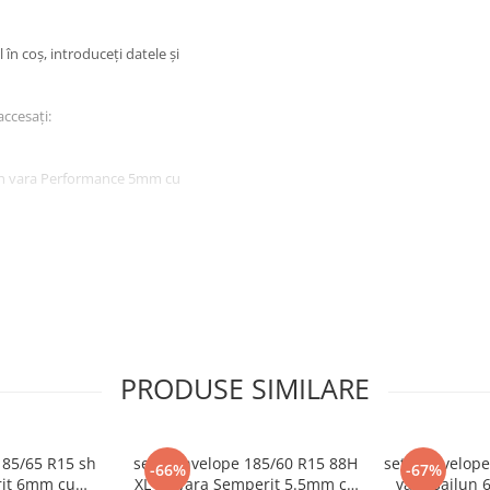
în coș, introduceți datele și
accesați:
V sh vara Performance 5mm cu
PRODUSE SIMILARE
185/65 R15 sh
set 2 anvelope 185/60 R15 88H
set 2 anvelope
-66%
-67%
rit 6mm cu
XL sh vara Semperit 5.5mm cu
vara Sailun 