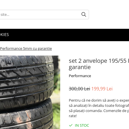
OKIES
a Performance 5mm cu garantie
set 2 anvelope 195/55
garantie
Performance
300,00 Lei
199,99 Lei
Pentru că ne dorim să aveți o exper
să analizați în detaliu toate fotogr
să plasați comanda. Comenzile de pe
rate!
IN STOC