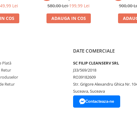
tie
garantie
49,99 Lei
580,00 Lei
199,99 Lei
900,00 L
IN COS
ADAUGA IN COS
ADAUG
DATE COMERCIALE
 Plată
SC FILIP CLEANSERV SRL
nzii și se oferă doar pentru
e Retur
J33/569/2018
Produselor
RO39182609
ndat sau retur pentru garanție,
de Retur
Str. Grigore Alexandru Ghica Nr. 10
imitere. Dacă se returnează un alt
Suceava, Suceava
e FilipShop.ro
Contacteaza-ne
unați la numărul de telefon 0748
 posibilitatea să ne lăsați un
ordinea primirii mesajelor.