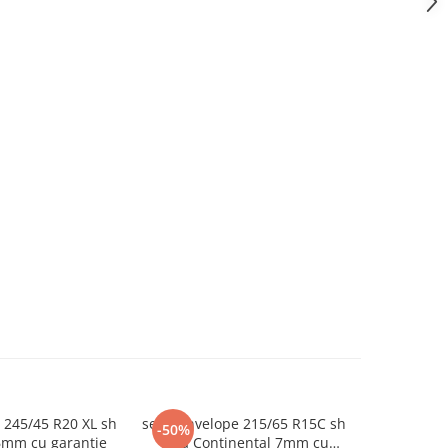
 245/45 R20 XL sh
set 2 anvelope 215/65 R15C sh
set 2 anve
-50%
-45%
6mm cu garantie
vara Continental 7mm cu
sh vara 