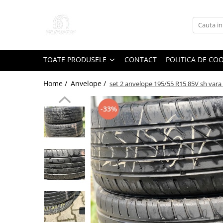
Toate Produsele
Anvelope
TOATE PRODUSELE
CONTACT
POLITICA DE CO
Anvelope Reconstruite
Anvelope Second-Hand
Home /
Anvelope /
set 2 anvelope 195/55 R15 85V sh var
Anvelope SH iarna
-33%
Anvelope SH vara
Capace Jante
Jante
Jante NOI
Jante Second-Hand
Accesorii Auto
Padele Auto
Accesorii Exterior Auto