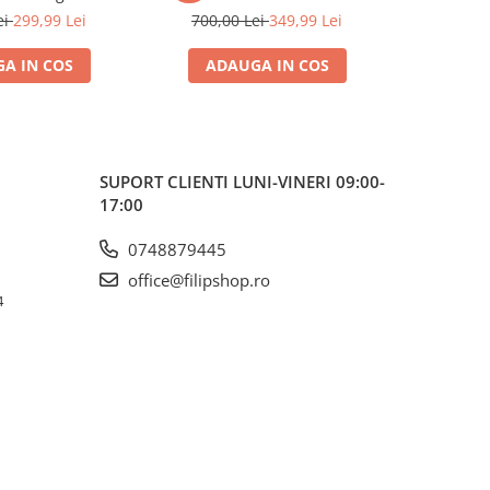
garantie
ei
299,99 Lei
700,00 Lei
349,99 Lei
550,0
A IN COS
ADAUGA IN COS
ADA
SUPORT CLIENTI
LUNI-VINERI 09:00-
17:00
0748879445
office@filipshop.ro
4