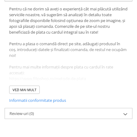
Pentru că ne dorim să aveți o experiență cât mai plăcută utilizând
serviciile noastre, vă sugerăm să analizați în detaliu toate
fotografiile disponibile folosind opțiunea de zoom pe imagine, și
apoi să plasați comanda. Comenzile de pe site-ul nostru
beneficiază de plata cu cardul integral sau în rate!
Pentru a plasa o comandă direct pe site, adăugați produsul în
coș, introduceți datele și finalizati comanda, de restul ne ocupăm
noi!
Pentru mai multe informații despre plata cu cardul în rate
accesați:
https://www.filipshop.ro/metode-de-plata
Vă oferim la prețul afișat - set 2 anvelope 215/65 R16 102H sh
VEZI MAI MULT
vara MS Goodyear 6.5mm cu garantie
Informatii conformitate produs
DETALII PRODUSE:
Lățime: 215
Review-uri
(0)
Înălțime: 65
Raza: 16
Indice Greutate-Viteză: 102H
Stare: Utilizat / Second-Hand