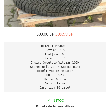
500,00 Lei
399,99 Lei
DETALII PRODUSE:

Lățime: 215

Înălțime: 65

Raza:     16

Indice Greutate-Viteză: 102H

Stare: Utilizat / Second-Hand

Model: Vector 4season

DOT:  3923

Uzură: 6.5 mm

Sezon: Iarna

Garanție: 30 zile*
IN STOC
Durata de livrare:
48 ore