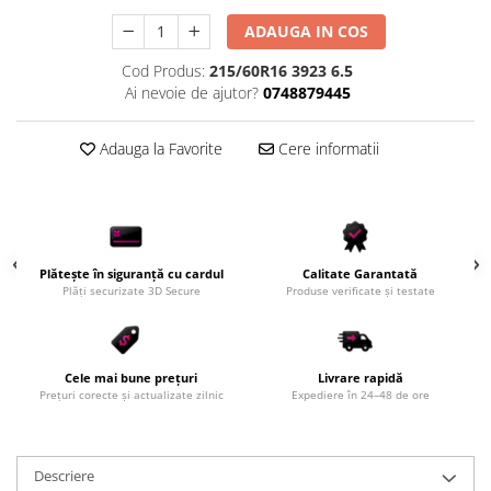
ADAUGA IN COS
Cod Produs:
215/60R16 3923 6.5
Ai nevoie de ajutor?
0748879445
Adauga la Favorite
Cere informatii
Plătește în siguranță cu cardul
Calitate Garantată
Plăți securizate 3D Secure
Produse verificate și testate
Cele mai bune prețuri
Livrare rapidă
Prețuri corecte și actualizate zilnic
Expediere în 24–48 de ore
Descriere