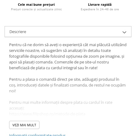
Cele mai bune prețuri
Livrare rapidă
Prețuri corecte și actualizate zilnic
Expediere în 24–48 de ore
Descriere
Pentru că ne dorim să aveți o experiență cât mai plăcută utilizând
serviciile noastre, vă sugerăm să analizați în detaliu toate
fotografiile disponibile folosind opțiunea de zoom pe imagine, și
apoi să plasați comanda. Comenzile de pe site-ul nostru
beneficiază de plata cu cardul integral sau în rate!
Pentru a plasa o comandă direct pe site, adăugați produsul în
coș, introduceți datele și finalizati comanda, de restul ne ocupăm
noi!
Pentru mai multe informații despre plata cu cardul în rate
accesați:
https://www.filipshop.ro/metode-de-plata
Vă oferim la prețul afișat - set 2 anvelope 235/35 R19 sh iarna
VEZI MAI MULT
Pirelli 7.5mm cu garantie
Informatii conformitate produs