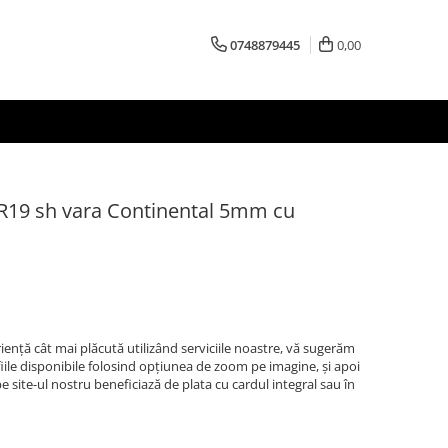
0748879445
0,00
 R19 sh vara Continental 5mm cu
iență cât mai plăcută utilizând serviciile noastre, vă sugerăm
afiile disponibile folosind opțiunea de zoom pe imagine, și apoi
 site-ul nostru beneficiază de plata cu cardul integral sau în