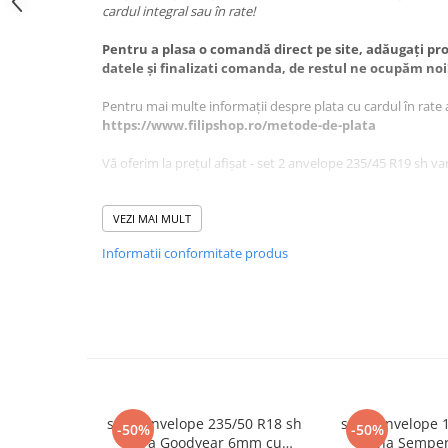
cardul integral sau în rate!
Scule Vulcanizare
Pentru a plasa o comandă direct pe site, adăugați pro
Cadouri Potrivite
datele și finalizati comanda, de restul ne ocupăm noi
Accesorii Telefon
Pentru mai multe informații despre plata cu cardul în rate 
Aparate premium
https://www.filipshop.ro/metode-de-plata
Instrumente de scris premium
Vă oferim la prețul afișat - set 2 anvelope 235/45 R19 sh 
LaBubu
Ștampile
1buc are petec
VEZI MAI MULT
DETALII PRODUSE:
Informatii conformitate produs
Lățime: 235
Înălțime: 45
Raza: 19
Indice Greutate-Viteză: 99V
Stare: Utilizat / Second-Hand
Model: ContiSportContact 5
DOT: 0113
Uzură: 5 mm
Sezon: Vara
set 2 anvelope 235/50 R18 sh
set 2 anvelope 
Garanție: 30 zile*
-50%
-50%
vara Goodyear 6mm cu
iarna Sempe