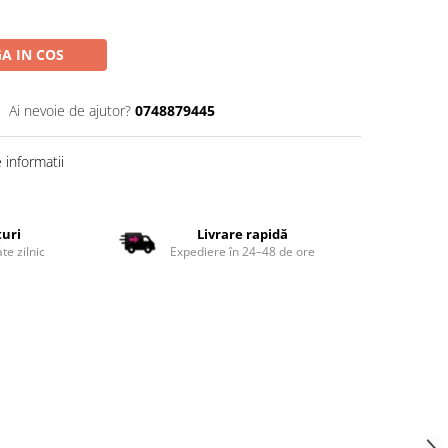
A IN COS
Ai nevoie de ajutor?
0748879445
informatii
țuri
Livrare rapidă
te zilnic
Expediere în 24–48 de ore