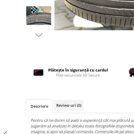
Accesorii interior auto
Brelocuri
Huse Scaun
Inele de Ghidaj
Întreținere Auto
Pistoale de curatat (tornadoare)
Pistoale Profesionale
Piese de schimb
Bureti
Plătește în siguranță cu cardul
Plăți securizate 3D Secure
Perii
Solutii
Solutii Exterior Auto
Review-uri
(0)
Solutii interior auto
Descriere
Scule și Unelte
Pentru că ne dorim să aveți o experiență cât mai plăcută uti
Accesorii scule
sugerăm să analizați în detaliu toate fotografiile disponib
Scule Vopsitorie
imagine, și apoi să plasați comanda. Comenzile de pe site-u