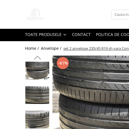
Toate Produsele
Anvelope
TOATE PRODUSELE
CONTACT
POLITICA DE CO
Anvelope Reconstruite
Anvelope Second-Hand
Home /
Anvelope /
set 2 anvelope 235/45 R19 sh vara Co
Anvelope SH iarna
-61%
Anvelope SH vara
Capace Jante
Jante
Jante NOI
Jante Second-Hand
Accesorii Auto
Padele Auto
Accesorii Exterior Auto