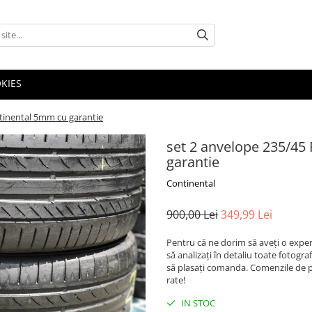
OKIES
ntinental 5mm cu garantie
set 2 anvelope 235/45
garantie
Continental
900,00 Lei
349,99 Lei
Pentru că ne dorim să aveți o exper
să analizați în detaliu toate fotogr
să plasați comanda. Comenzile de pe
rate!
IN STOC