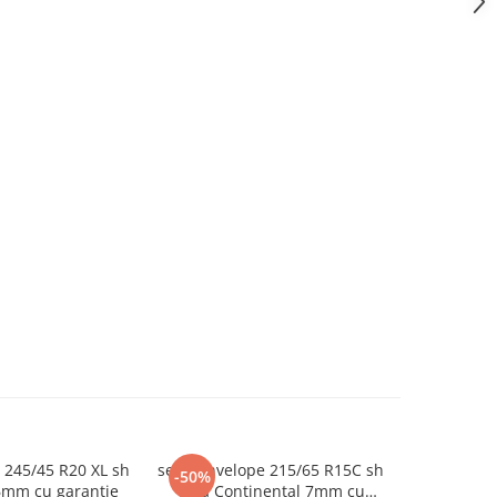
 245/45 R20 XL sh
set 2 anvelope 215/65 R15C sh
set 2 anve
-50%
-45%
6mm cu garantie
vara Continental 7mm cu
sh vara 