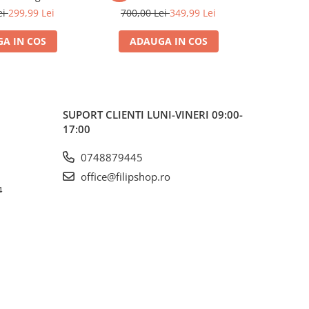
garantie
ei
299,99 Lei
700,00 Lei
349,99 Lei
550,0
A IN COS
ADAUGA IN COS
ADA
SUPORT CLIENTI
LUNI-VINERI 09:00-
17:00
0748879445
office@filipshop.ro
4