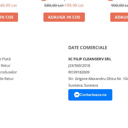
tie
garantie
49,99 Lei
580,00 Lei
199,99 Lei
900,00 L
IN COS
ADAUGA IN COS
ADAUG
DATE COMERCIALE
 Plată
SC FILIP CLEANSERV SRL
nzii și se oferă doar pentru
e. În caz de retur nefondat sau
e Retur
J33/569/2018
te de cumpărător la trimitere.
Produselor
RO39182609
e suportat în totalitate de
de Retur
Str. Grigore Alexandru Ghica Nr. 10
Suceava, Suceava
unați la numărul de telefon 0748
Contacteaza-ne
posibilitatea să ne lăsați un
ordinea primirii mesajelor.