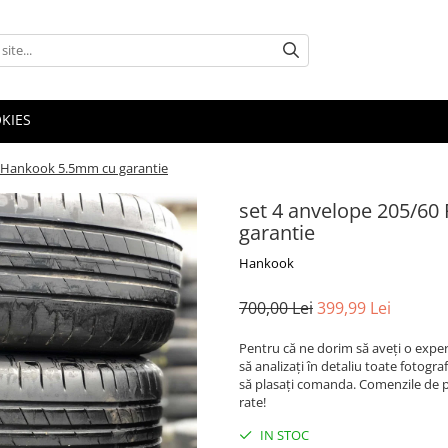
OKIES
a Hankook 5.5mm cu garantie
set 4 anvelope 205/60
garantie
Hankook
700,00 Lei
399,99 Lei
Pentru că ne dorim să aveți o exper
să analizați în detaliu toate fotogr
să plasați comanda. Comenzile de pe
rate!
IN STOC