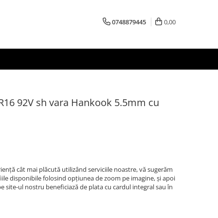
0748879445
0,00
 R16 92V sh vara Hankook 5.5mm cu
iență cât mai plăcută utilizând serviciile noastre, vă sugerăm
afiile disponibile folosind opțiunea de zoom pe imagine, și apoi
 site-ul nostru beneficiază de plata cu cardul integral sau în