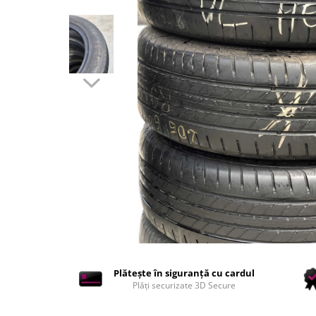
Accesorii interior auto
Brelocuri
Huse Scaun
Inele de Ghidaj
Întreținere Auto
Pistoale de curatat (tornadoare)
Pistoale Profesionale
Piese de schimb
Bureti
Perii
Solutii
Solutii Exterior Auto
Solutii interior auto
Scule și Unelte
Plătește în siguranță cu cardul
Accesorii scule
Plăți securizate 3D Secure
Scule Vopsitorie