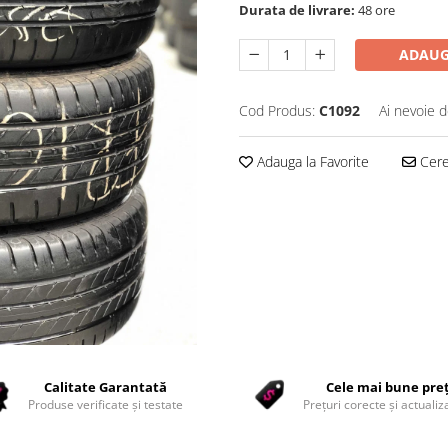
Durata de livrare:
48 ore
ADAUG
Cod Produs:
C1092
Ai nevoie d
Adauga la Favorite
Cere 
Calitate Garantată
Cele mai bune pre
Produse verificate și testate
Prețuri corecte și actualiza