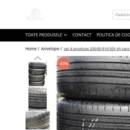
Toate Produsele
Anvelope
TOATE PRODUSELE
CONTACT
POLITICA DE CO
Anvelope Reconstruite
Anvelope Second-Hand
Home /
Anvelope /
set 4 anvelope 205/60 R16 92V sh var
Anvelope SH iarna
-43%
Anvelope SH vara
Capace Jante
Jante
Jante NOI
Jante Second-Hand
Accesorii Auto
Padele Auto
Accesorii Exterior Auto