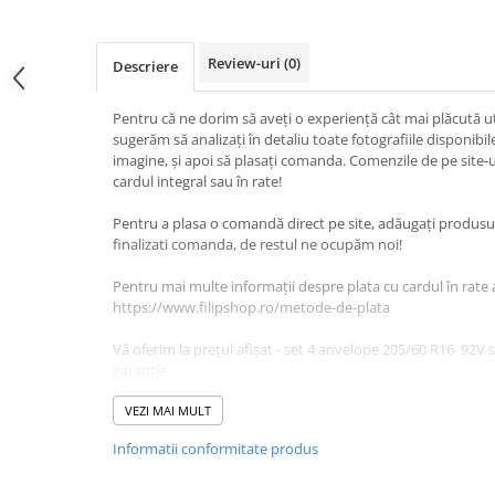
Scule Vulcanizare
Cadouri Potrivite
Review-uri
(0)
Descriere
Accesorii Telefon
Aparate premium
Pentru că ne dorim să aveți o experiență cât mai plăcută uti
sugerăm să analizați în detaliu toate fotografiile disponib
Instrumente de scris premium
imagine, și apoi să plasați comanda. Comenzile de pe site-u
cardul integral sau în rate!
LaBubu
Ștampile
Pentru a plasa o comandă direct pe site, adăugați produsul 
finalizati comanda, de restul ne ocupăm noi!
Pentru mai multe informații despre plata cu cardul în rate 
https://www.filipshop.ro/metode-de-plata
Vă oferim la prețul afișat - set 4 anvelope 205/60 R16 92
garantie
DETALII PRODUSE:
VEZI MAI MULT
Lățime: 205
Informatii conformitate produs
Înălțime: 60
Raza: 16