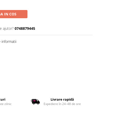
A IN COS
e ajutor?
0748879445
informatii
țuri
Livrare rapidă
te zilnic
Expediere în 24–48 de ore