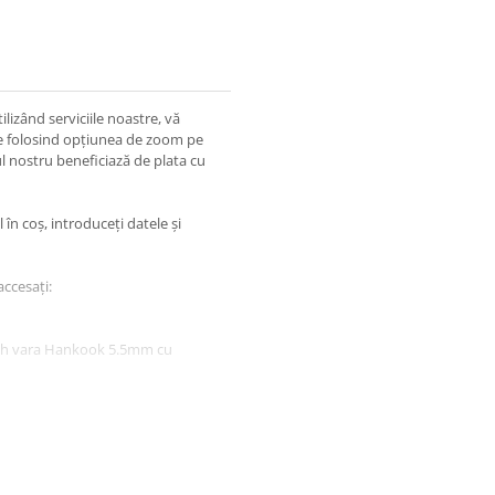
lizând serviciile noastre, vă
ile folosind opțiunea de zoom pe
l nostru beneficiază de plata cu
în coș, introduceți datele și
accesați:
V sh vara Hankook 5.5mm cu