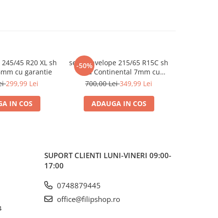
 245/45 R20 XL sh
set 2 anvelope 215/65 R15C sh
set 2 anve
-50%
-45%
6mm cu garantie
vara Continental 7mm cu
sh vara 
garantie
ei
299,99 Lei
700,00 Lei
349,99 Lei
550,0
A IN COS
ADAUGA IN COS
ADA
SUPORT CLIENTI
LUNI-VINERI 09:00-
17:00
0748879445
office@filipshop.ro
4