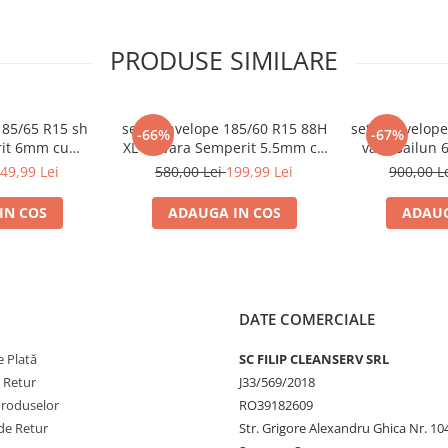
PRODUSE SIMILARE
185/65 R15 sh
set 2 anvelope 185/60 R15 88H
set 2 anvelope
-66%
-67%
rit 6mm cu
XL sh vara Semperit 5.5mm cu
vara Sailun 
tie
garantie
49,99 Lei
580,00 Lei
199,99 Lei
900,00 L
IN COS
ADAUGA IN COS
ADAUG
DATE COMERCIALE
nzii și se oferă doar pentru
 Plată
SC FILIP CLEANSERV SRL
ndat sau retur pentru garanție,
e Retur
J33/569/2018
imitere. Dacă se returnează un alt
Produselor
RO39182609
e FilipShop.ro
de Retur
Str. Grigore Alexandru Ghica Nr. 10