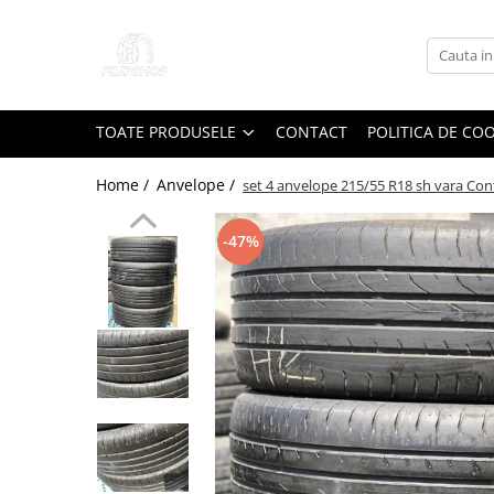
Toate Produsele
Anvelope
TOATE PRODUSELE
CONTACT
POLITICA DE CO
Anvelope Reconstruite
Anvelope Second-Hand
Home /
Anvelope /
set 4 anvelope 215/55 R18 sh vara Co
Anvelope SH iarna
-47%
Anvelope SH vara
Capace Jante
Jante
Jante NOI
Jante Second-Hand
Accesorii Auto
Padele Auto
Accesorii Exterior Auto