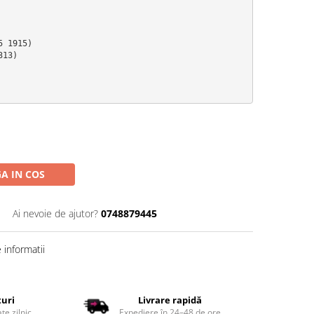
 1915)

13)

A IN COS
Ai nevoie de ajutor?
0748879445
informatii
țuri
Livrare rapidă
te zilnic
Expediere în 24–48 de ore