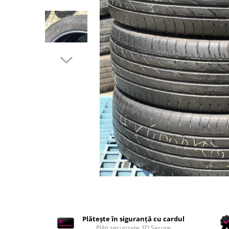
Accesorii interior auto
Brelocuri
Huse Scaun
Inele de Ghidaj
Întreținere Auto
Pistoale de curatat (tornadoare)
Pistoale Profesionale
Piese de schimb
Bureti
Perii
Solutii
Solutii Exterior Auto
Solutii interior auto
Scule și Unelte
Accesorii scule
Plătește în siguranță cu cardul
Scule Vopsitorie
Plăți securizate 3D Secure