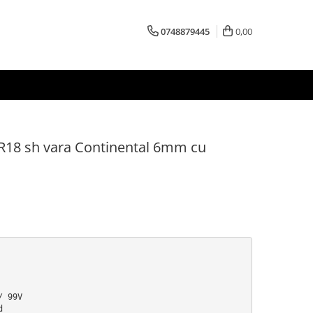
0748879445
0,00
 R18 sh vara Continental 6mm cu
 99V


