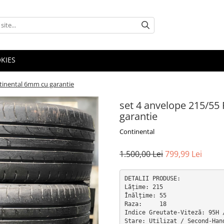
OKIES
ntinental 6mm cu garantie
set 4 anvelope 215/55
garantie
Continental
1.500,00 Lei
799,99 Lei
DETALII PRODUSE:

Lățime: 215

Înălțime: 55

Raza:     18

Indice Greutate-Viteză: 95H /
Stare: Utilizat / Second-Hand