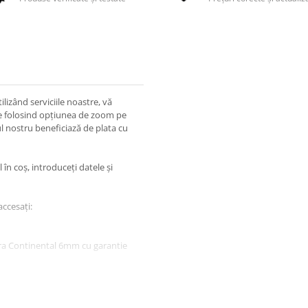
lizând serviciile noastre, vă
ile folosind opțiunea de zoom pe
l nostru beneficiază de plata cu
în coș, introduceți datele și
accesați:
vara Continental 6mm cu garantie