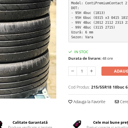
Model: ContiPremiumContact 2

DOT:  

- 95H 4buc (1813)

- 95H 6buc (0315 x3 0415 1815
- 99V 4Buc (2012 2112 2313 23
- 99V 4Buc (3115 2715)

Uzură: 6 mm

Sezon: Vara
IN STOC
Durata de livrare:
48 ore
ADAUG
Cod Produs:
215/55R18 18buc 6
Adauga la Favorite
Cere 
Calitate Garantată
Cele mai bune pre
Produse verificate și testate
Prețuri corecte și actualiza