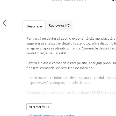
Scule Vulcanizare
Cadouri Potrivite
Accesorii Telefon
Review-uri
(0)
Descriere
Aparate premium
Instrumente de scris premium
Pentru că ne dorim să aveți o experiență cât mai plăcută uti
sugerăm să analizați în detaliu toate fotografiile disponib
LaBubu
imagine, și apoi să plasați comanda. Comenzile de pe site-u
Ștampile
cardul integral sau în rate!
Pentru a plasa o comandă direct pe site, adăugați produsul 
finalizati comanda, de restul ne ocupăm noi!
Pentru mai multe informații despre plata cu cardul în rate 
https://www.filipshop.ro/metode-de-plata
Vă oferim la prețul afișat - set 4 anvelope 215/55 R18 sh 
DETALII PRODUSE:
Lățime: 215
VEZI MAI MULT
Înălțime: 55
Informatii conformitate produs