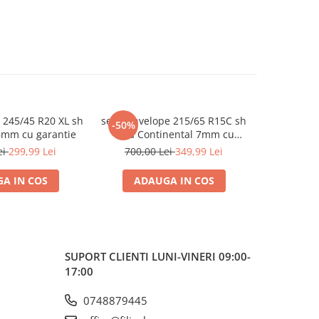
 245/45 R20 XL sh
set 2 anvelope 215/65 R15C sh
set 2 anve
-50%
-45%
6mm cu garantie
vara Continental 7mm cu
sh vara 
garantie
ei
299,99 Lei
700,00 Lei
349,99 Lei
550,0
A IN COS
ADAUGA IN COS
ADA
SUPORT CLIENTI
LUNI-VINERI 09:00-
17:00
0748879445