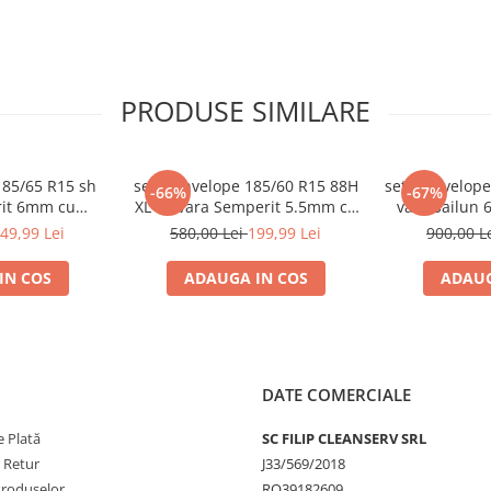
PRODUSE SIMILARE
185/65 R15 sh
set 2 anvelope 185/60 R15 88H
set 2 anvelope
-66%
-67%
rit 6mm cu
XL sh vara Semperit 5.5mm cu
vara Sailun 
tie
garantie
49,99 Lei
580,00 Lei
199,99 Lei
900,00 L
IN COS
ADAUGA IN COS
ADAUG
DATE COMERCIALE
 Plată
SC FILIP CLEANSERV SRL
e Retur
J33/569/2018
nzii și se oferă doar pentru
Produselor
RO39182609