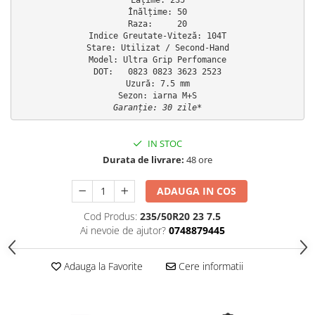
Înălțime: 50

Raza:     20

Indice Greutate-Viteză: 104T

Stare: Utilizat / Second-Hand

Model: Ultra Grip Perfomance

DOT:   0823 0823 3623 2523

Uzură: 7.5 mm

Garanție: 30 zile*
IN STOC
Durata de livrare:
48 ore
ADAUGA IN COS
Cod Produs:
235/50R20 23 7.5
Ai nevoie de ajutor?
0748879445
Adauga la Favorite
Cere informatii