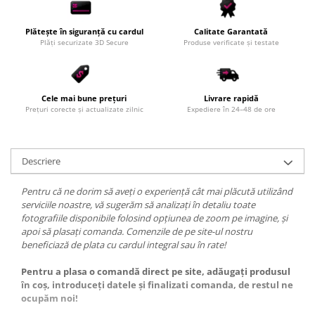
Plătește în siguranță cu cardul
Calitate Garantată
Plăți securizate 3D Secure
Produse verificate și testate
Cele mai bune prețuri
Livrare rapidă
Prețuri corecte și actualizate zilnic
Expediere în 24–48 de ore
Descriere
Pentru că ne dorim să aveți o experiență cât mai plăcută utilizând
serviciile noastre, vă sugerăm să analizați în detaliu toate
fotografiile disponibile folosind opțiunea de zoom pe imagine, și
apoi să plasați comanda. Comenzile de pe site-ul nostru
beneficiază de plata cu cardul integral sau în rate!
Pentru a plasa o comandă direct pe site, adăugați produsul
în coș, introduceți datele și finalizati comanda, de restul ne
ocupăm noi!