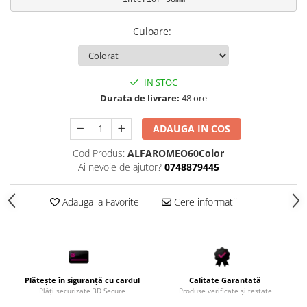
Scule Vulcanizare
Culoare
:
Cadouri Potrivite
Accesorii Telefon
Aparate premium
IN STOC
Instrumente de scris premium
Durata de livrare:
48 ore
LaBubu
ADAUGA IN COS
Ștampile
Cod Produs:
ALFAROMEO60Color
Ai nevoie de ajutor?
0748879445
Adauga la Favorite
Cere informatii
Plătește în siguranță cu cardul
Calitate Garantată
Plăți securizate 3D Secure
Produse verificate și testate