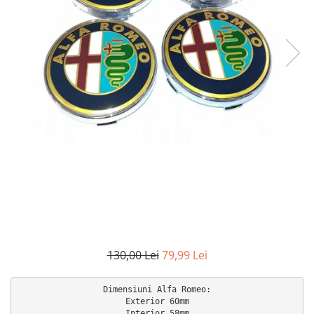
Accesorii interior auto
Brelocuri
Huse Scaun
Inele de Ghidaj
Întreținere Auto
Pistoale de curatat (tornadoare)
Pistoale Profesionale
Piese de schimb
Bureti
Perii
Solutii
Solutii Exterior Auto
Solutii interior auto
130,00 Lei
79,99 Lei
Scule și Unelte
Accesorii scule
Dimensiuni Alfa Romeo:

Exterior 60mm

Scule Vopsitorie