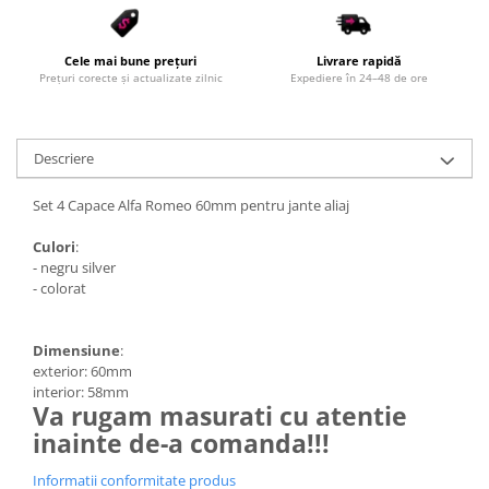
Cele mai bune prețuri
Livrare rapidă
Prețuri corecte și actualizate zilnic
Expediere în 24–48 de ore
Descriere
Set 4 Capace Alfa Romeo 60mm pentru jante aliaj
Culori
:
- negru silver
- colorat
Dimensiune
:
exterior: 60mm
interior: 58mm
Va rugam masurati cu atentie
inainte de-a comanda!!!
Informatii conformitate produs