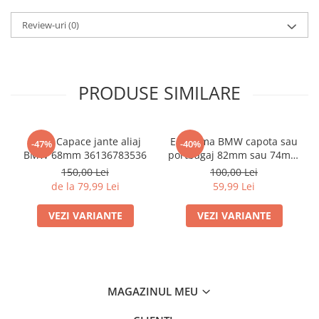
Review-uri
(0)
PRODUSE SIMILARE
Set 4 Capace jante aliaj
Emblema BMW capota sau
-47%
-40%
BMW 68mm 36136783536
portbagaj 82mm sau 74mm
(51 14-8132375)
150,00 Lei
100,00 Lei
de la 79,99 Lei
59,99 Lei
VEZI VARIANTE
VEZI VARIANTE
MAGAZINUL MEU