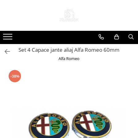
Toate Produsele
Anvelope
Anvelope Reconstruite
Set 4 Capace jante aliaj Alfa Romeo 60mm
Anvelope Second-Hand
Alfa Romeo
Anvelope SH iarna
Anvelope SH vara
Capace Jante
-38%
Jante
Jante NOI
Jante Second-Hand
Accesorii Auto
Padele Auto
Accesorii Exterior Auto