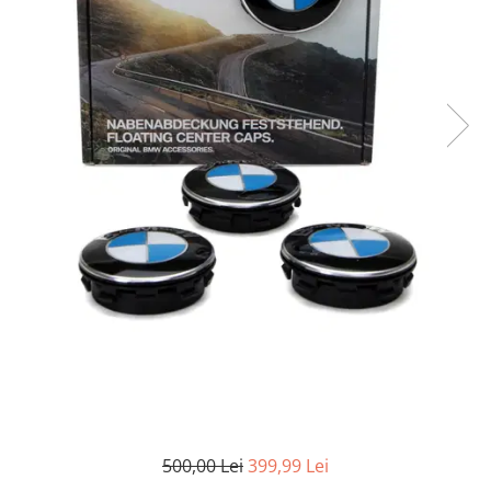
Accesorii interior auto
Brelocuri
Huse Scaun
Inele de Ghidaj
Întreținere Auto
Pistoale de curatat (tornadoare)
Pistoale Profesionale
Piese de schimb
Bureti
Perii
Solutii
Solutii Exterior Auto
Solutii interior auto
Scule și Unelte
Accesorii scule
500,00 Lei
399,99 Lei
Scule Vopsitorie