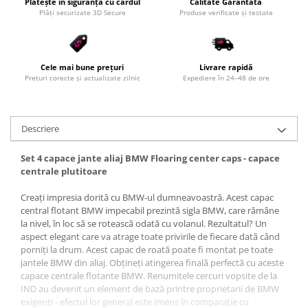
Plătește în siguranță cu cardul
Calitate Garantată
Plăți securizate 3D Secure
Produse verificate și testate
Cele mai bune prețuri
Livrare rapidă
Prețuri corecte și actualizate zilnic
Expediere în 24–48 de ore
Descriere
Set 4 capace jante aliaj BMW Floaring center caps - capace
centrale plutitoare
Creați impresia dorită cu BMW-ul dumneavoastră. Acest capac
central flotant BMW impecabil prezintă sigla BMW, care rămâne
la nivel, în loc să se rotească odată cu volanul. Rezultatul? Un
aspect elegant care va atrage toate privirile de fiecare dată când
porniți la drum. Acest capac de roată poate fi montat pe toate
jantele BMW din aliaj. Obțineți atingerea finală perfectă cu aceste
capace centrale flotante BMW. Renumitele cercuri vopsite de la
IND au devenit un element de bază printre proprietarii de BMW
exigenți - efectul lor general este imens în comparație cu