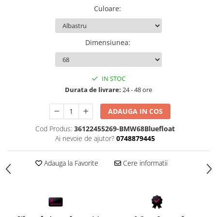
Culoare
:
Scule Vulcanizare
Cadouri Potrivite
Accesorii Telefon
Dimensiunea
:
Aparate premium
Instrumente de scris premium
IN STOC
LaBubu
Durata de livrare:
24 - 48 ore
Ștampile
ADAUGA IN COS
Cod Produs:
36122455269-BMW68Bluefloat
Ai nevoie de ajutor?
0748879445
Adauga la Favorite
Cere informatii