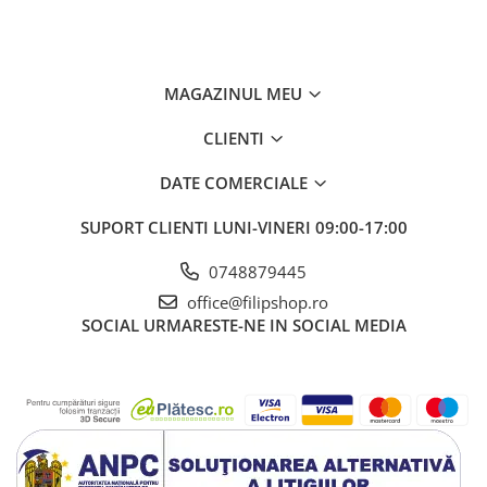
albstru alb (clasic)
negru complet
negru alb
model aniversar (new model)
MAGAZINUL MEU
CLIENTI
Compatibilitate
:
DATE COMERCIALE
56mm (2019+)
1 Series:
F40, F70
2 Series:
SUPORT CLIENTI
Gran Coupé F44, Coupé G42
LUNI-VINERI 09:00-17:00
3 Series:
G20, G21
4 Series:
G22, G23
0748879445
5 Series:
G30, G32, G60, G61
office@filipshop.ro
8 Series:
G16, G15
SOCIAL
URMARESTE-NE IN SOCIAL MEDIA
X Models:
X3 G01, X4 G02, X5 G05, X6 G06
Z4:
G29
M Models:
M2 G87, M3 G80/G81, M4 G82/G83, M5
F90/G90/G99
1 Series
1' F40 (05/2018 — 12/2019)
2 Series