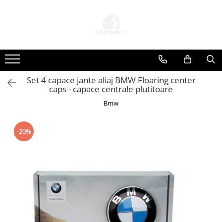
Toate Produsele
Anvelope
Anvelope Reconstruite
Set 4 capace jante aliaj BMW Floaring center
Anvelope Second-Hand
caps - capace centrale plutitoare
Anvelope SH iarna
Bmw
Anvelope SH vara
Capace Jante
-20%
Jante
Jante NOI
Jante Second-Hand
Accesorii Auto
Padele Auto
Accesorii Exterior Auto