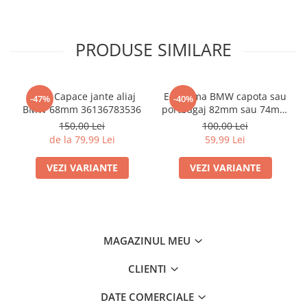
PRODUSE SIMILARE
Set 4 Capace jante aliaj
Emblema BMW capota sau
-47%
-40%
BMW 68mm 36136783536
portbagaj 82mm sau 74mm
(51 14-8132375)
150,00 Lei
100,00 Lei
de la 79,99 Lei
59,99 Lei
VEZI VARIANTE
VEZI VARIANTE
MAGAZINUL MEU
CLIENTI
DATE COMERCIALE