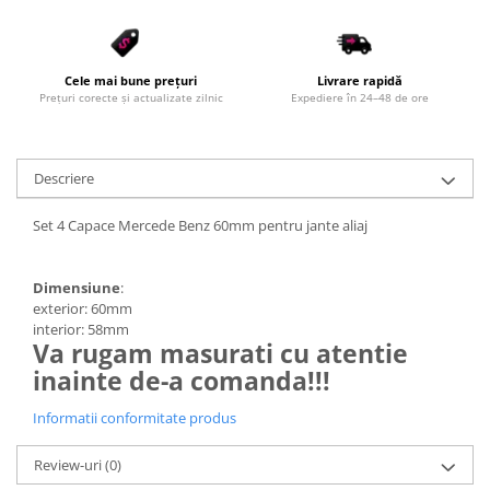
Cele mai bune prețuri
Livrare rapidă
Prețuri corecte și actualizate zilnic
Expediere în 24–48 de ore
Descriere
Set 4 Capace Mercede Benz 60mm pentru jante aliaj
Dimensiune
:
exterior: 60mm
interior: 58mm
Va rugam masurati cu atentie
inainte de-a comanda!!!
Informatii conformitate produs
Review-uri
(0)