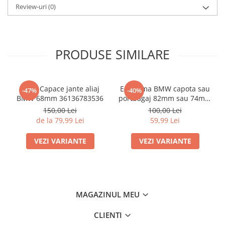
Review-uri
(0)
PRODUSE SIMILARE
Set 4 Capace jante aliaj
Emblema BMW capota sau
-47%
-40%
BMW 68mm 36136783536
portbagaj 82mm sau 74mm
(51 14-8132375)
150,00 Lei
100,00 Lei
de la 79,99 Lei
59,99 Lei
VEZI VARIANTE
VEZI VARIANTE
MAGAZINUL MEU
CLIENTI