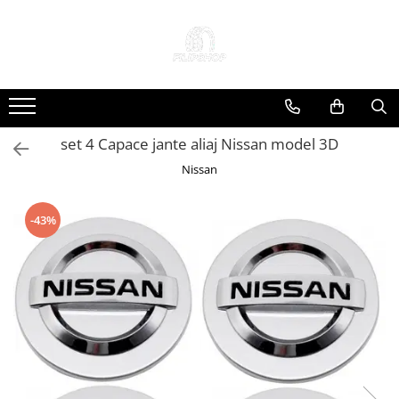
Toate Produsele
Anvelope
Anvelope Reconstruite
set 4 Capace jante aliaj Nissan model 3D
Anvelope Second-Hand
Nissan
Anvelope SH iarna
Anvelope SH vara
Capace Jante
-43%
Jante
Jante NOI
Jante Second-Hand
Accesorii Auto
Padele Auto
Accesorii Exterior Auto