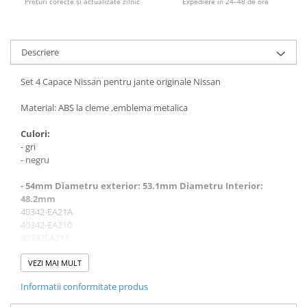
Prețuri corecte și actualizate zilnic
Expediere în 24–48 de ore
Descriere
Set 4 Capace Nissan pentru jante originale Nissan
Material: ABS la cleme ,emblema metalica
Culori:
- gri
- negru
- 54mm Diametru exterior: 53.1mm Diametru Interior:
48.2mm
40342-EA21A
40342-EA210
40342EA21A
- 60mm Diametru exterior: 60mm Diametru Interior: 57mm
VEZI MAI MULT
Informatii conformitate produs
Emblema este rezistenta la radiatiile UV si agenti chimici