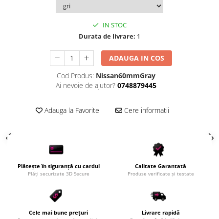
Scule Vulcanizare
Cadouri Potrivite
IN STOC
Durata de livrare:
1
Accesorii Telefon
Aparate premium
ADAUGA IN COS
Instrumente de scris premium
Cod Produs:
Nissan60mmGray
LaBubu
Ai nevoie de ajutor?
0748879445
Ștampile
Adauga la Favorite
Cere informatii
Plătește în siguranță cu cardul
Calitate Garantată
Plăți securizate 3D Secure
Produse verificate și testate
Cele mai bune prețuri
Livrare rapidă