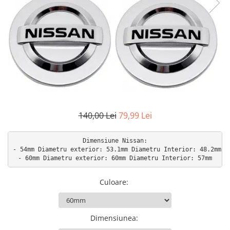
Accesorii interior auto
Brelocuri
Huse Scaun
Inele de Ghidaj
Întreținere Auto
Pistoale de curatat (tornadoare)
Pistoale Profesionale
Piese de schimb
140,00 Lei
79,99 Lei
Bureti
Perii
Dimensiune Nissan:

- 54mm Diametru exterior: 53.1mm Diametru Interior: 48.2mm

Solutii
Solutii Exterior Auto
Solutii interior auto
Culoare
:
Scule și Unelte
Accesorii scule
Dimensiunea
:
Scule Vopsitorie