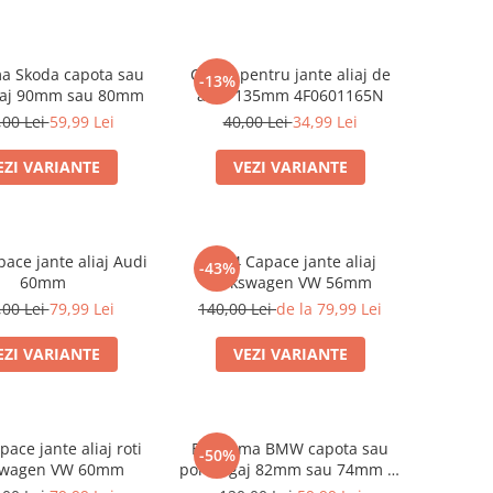
a Skoda capota sau
Capac pentru jante aliaj de
-13%
gaj 90mm sau 80mm
audi 135mm 4F0601165N
,00 Lei
59,99 Lei
40,00 Lei
34,99 Lei
EZI VARIANTE
VEZI VARIANTE
pace jante aliaj Audi
Set 4 Capace jante aliaj
-43%
60mm
Volkswagen VW 56mm
,00 Lei
79,99 Lei
140,00 Lei
de la 79,99 Lei
EZI VARIANTE
VEZI VARIANTE
pace jante aliaj roti
Emblema BMW capota sau
-50%
swagen VW 60mm
portbagaj 82mm sau 74mm (8
132375 05)