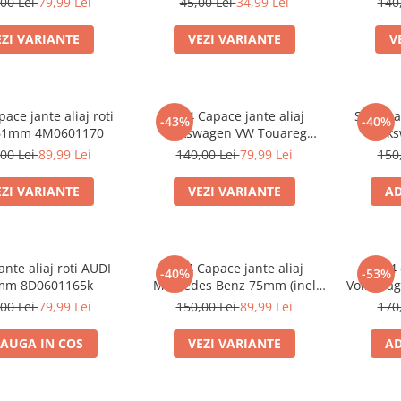
00 Lei
79,99 Lei
45,00 Lei
34,99 Lei
140
EZI VARIANTE
VEZI VARIANTE
V
pace jante aliaj roti
Set 4 Capace jante aliaj
Set 4 ca
-43%
-40%
61mm 4M0601170
Volkswagen VW Touareg
Volk
7L6601149
00 Lei
89,99 Lei
140,00 Lei
79,99 Lei
150
EZI VARIANTE
VEZI VARIANTE
AD
ante aliaj roti AUDI
set 4 Capace jante aliaj
Set 4 
-40%
-53%
mm 8D0601165k
Mercedes Benz 75mm (inel
Volkswa
prindere)
jante 
00 Lei
79,99 Lei
150,00 Lei
89,99 Lei
170
AUGA IN COS
VEZI VARIANTE
AD