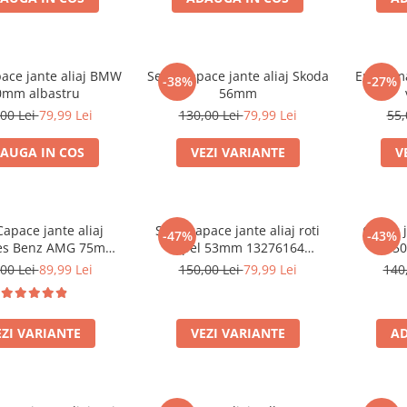
pace jante aliaj BMW
Set 4 Capace jante aliaj Skoda
Emblema
-38%
-27%
0mm albastru
56mm
00 Lei
79,99 Lei
130,00 Lei
79,99 Lei
55,
AUGA IN COS
VEZI VARIANTE
V
Capace jante aliaj
Set 4 capace jante aliaj roti
Capac j
-47%
-43%
es Benz AMG 75mm
Opel 53mm 13276164
15
indere) A0004003100
467597050
00 Lei
89,99 Lei
150,00 Lei
79,99 Lei
140
EZI VARIANTE
VEZI VARIANTE
AD