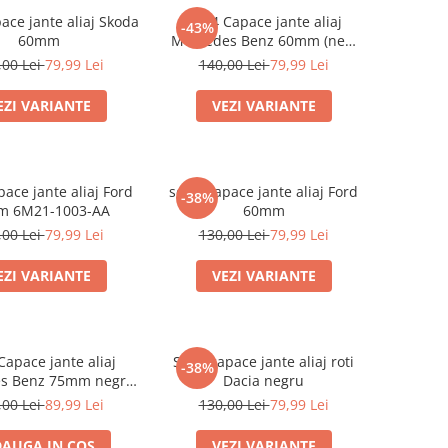
ace jante aliaj Skoda
Set 4 Capace jante aliaj
-43%
60mm
Mercedes Benz 60mm (new
black) / (silver)
,00 Lei
79,99 Lei
140,00 Lei
79,99 Lei
EZI VARIANTE
VEZI VARIANTE
pace jante aliaj Ford
set 4 Capace jante aliaj Ford
-38%
m 6M21-1003-AA
60mm
,00 Lei
79,99 Lei
130,00 Lei
79,99 Lei
EZI VARIANTE
VEZI VARIANTE
Capace jante aliaj
Set 4 capace jante aliaj roti
-38%
s Benz 75mm negru
Dacia negru
mplet (inel prindere)
,00 Lei
89,99 Lei
130,00 Lei
79,99 Lei
AUGA IN COS
VEZI VARIANTE