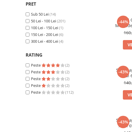
Accesorii interior auto
PRET
Brelocuri
Sub 50 Lei
(14)
Huse Scaun
set 4 
50 Lei - 100 Lei
(201)
-44%
Mercede
Inele de Ghidaj
100 Lei - 150 Lei
(1)
160,
150 Lei - 200 Lei
(6)
Întreținere Auto
300 Lei - 400 Lei
(4)
Pistoale de curatat (tornadoare)
V
Pistoale Profesionale
RATING
Piese de schimb
Peste
(2)
Bureti
Set 4 ca
-43%
Peste
(2)
Audi
Perii
Peste
(2)
140,
Peste
(2)
Solutii
Peste
(112)
V
Solutii Exterior Auto
Solutii interior auto
Scule și Unelte
Accesorii scule
Set 4 ca
-43%
Audi 
Scule Vopsitorie