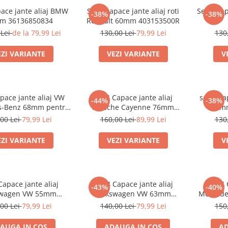
pace jante aliaj BMW
Set 4 capace jante aliaj roti
Set 4 Cap
-38%
-38%
m 36136850834
Renault 60mm 403153500R
 Lei
de la 79,99 Lei
130,00 Lei
79,99 Lei
130
EZI VARIANTE
VEZI VARIANTE
V
pace jante aliaj VW
set 4 Capace jante aliaj
set 4 Ca
-44%
-38%
s-Benz 68mm pentru
Porsche Cayenne 76mm
54m
e originale BMW
7L5601149
00 Lei
79,99 Lei
160,00 Lei
89,99 Lei
130
EZI VARIANTE
VEZI VARIANTE
V
Capace jante aliaj
Set 4 Capace jante aliaj
set 4 
-43%
-40%
swagen VW 55mm
Volkswagen VW 63mm
Mercede
6N0601171
7M7601165 7D0601165
lucios co
00 Lei
79,99 Lei
140,00 Lei
79,99 Lei
150
AUGA IN COS
ADAUGA IN COS
AD