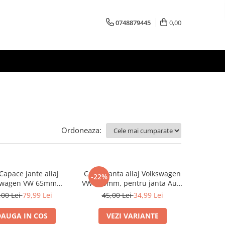
0748879445
0,00
Ordoneaza:
Capace jante aliaj
Capac janta aliaj Volkswagen
-22%
swagen VW 65mm
VW 135mm, pentru janta Audi
3B7601171
4F0601165N
,00 Lei
79,99 Lei
45,00 Lei
34,99 Lei
AUGA IN COS
VEZI VARIANTE