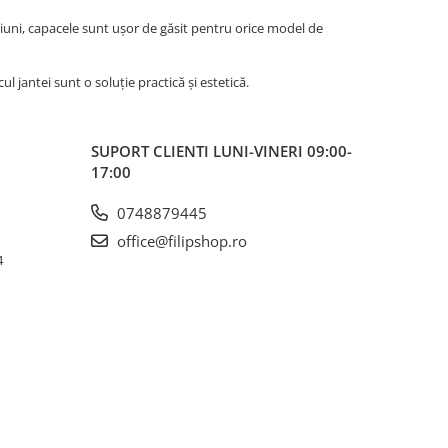
siuni, capacele sunt ușor de găsit pentru orice model de
ul jantei sunt o soluție practică și estetică.
SUPORT CLIENTI
LUNI-VINERI 09:00-
17:00
0748879445
office@filipshop.ro
4