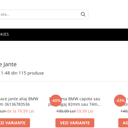
OKIES
 Jante
1-
48
din
115
produse
pace jante aliaj BMW
Emblema BMW capota sau
Set 4 
-40%
-43%
m 36136783536
portbagaj 82mm sau 74mm
Volk
(51 14-8132375)
 Lei
de la 79,99 Lei
100,00 Lei
59,99 Lei
140
EZI VARIANTE
VEZI VARIANTE
AD