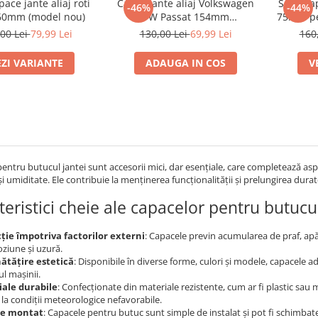
pace jante aliaj roti
Capac jante aliaj Volkswagen
Set 4 ca
-46%
-44%
60mm (model nou)
VW Passat 154mm
75mm pen
1K0601149EQZQ
Merce
00 Lei
79,99 Lei
130,00 Lei
69,99 Lei
160
EZI VARIANTE
ADAUGA IN COS
V
entru butucul jantei sunt accesorii mici, dar esențiale, care completează aspec
i umiditate. Ele contribuie la menținerea funcționalității și prelungirea duratei
teristici cheie ale capacelor pentru butucul
ție împotriva factorilor externi
: Capacele previn acumularea de praf, apă ș
oziune și uzură.
ătățire estetică
: Disponibile în diverse forme, culori și modele, capacele a
l mașinii.
ale durabile
: Confecționate din materiale rezistente, cum ar fi plastic sau 
 la condiții meteorologice nefavorabile.
de montat
: Capacele pentru butuc sunt simple de instalat și pot fi schimbate