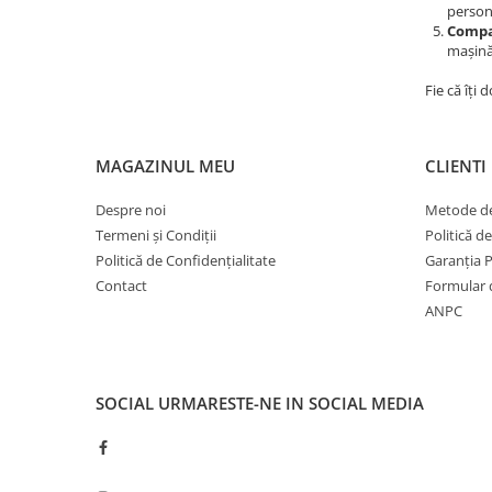
persona
Compat
mașină
Fie că îți 
MAGAZINUL MEU
CLIENTI
Despre noi
Metode de
Termeni și Condiții
Politică d
Politică de Confidențialitate
Garanția 
Contact
Formular 
ANPC
SOCIAL
URMARESTE-NE IN SOCIAL MEDIA