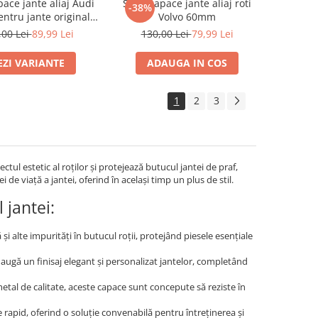
pace jante aliaj Audi
Set 4 capace jante aliaj roti
-38%
tru jante originale
Volvo 60mm
des A1714000025
,00 Lei
89,99 Lei
130,00 Lei
79,99 Lei
EZI VARIANTE
ADAUGA IN COS
1
2
3
tul estetic al roților și protejează butucul jantei de praf,
 de viață a jantei, oferind în același timp un plus de stil.
 jantei:
i alte impurități în butucul roții, protejând piesele esențiale
daugă un finisaj elegant și personalizat jantelor, completând
metal de calitate, aceste capace sunt concepute să reziste în
 rapid, oferind o soluție convenabilă pentru întreținerea și