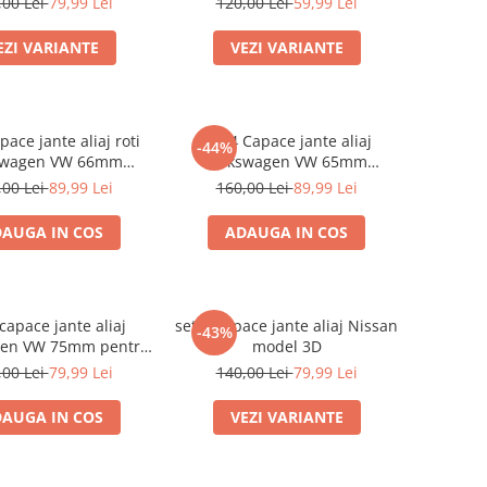
,00 Lei
79,99 Lei
120,00 Lei
59,99 Lei
EZI VARIANTE
VEZI VARIANTE
pace jante aliaj roti
Set 4 Capace jante aliaj
-44%
swagen VW 66mm
Volkswagen VW 65mm
5G0601171
5H0601171
,00 Lei
89,99 Lei
160,00 Lei
89,99 Lei
AUGA IN COS
ADAUGA IN COS
capace jante aliaj
set 4 Capace jante aliaj Nissan
-43%
gen VW 75mm pentru
model 3D
originale Mercedes
,00 Lei
79,99 Lei
140,00 Lei
79,99 Lei
A1714000025
AUGA IN COS
VEZI VARIANTE