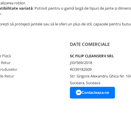
lizarea roților.
ibilitate variată
: Potrivit pentru o gamă largă de tipuri de jante și dimen
.
dorești să protejezi jantele sau să le oferi un plus de stil, capacele pentru butuc
DATE COMERCIALE
 Plată
SC FILIP CLEANSERV SRL
e Retur
J33/569/2018
Produselor
RO39182609
de Retur
Str. Grigore Alexandru Ghica Nr. 10
Suceava, Suceava
Contacteaza-ne