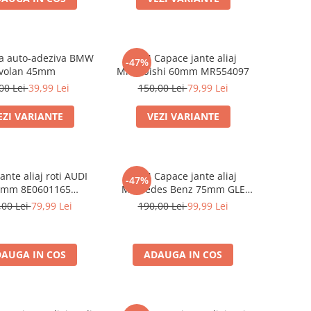
 auto-adeziva BMW
set 4 Capace jante aliaj
-47%
volan 45mm
Mitsubishi 60mm MR554097
00 Lei
39,99 Lei
150,00 Lei
79,99 Lei
EZI VARIANTE
VEZI VARIANTE
ante aliaj roti AUDI
set 4 Capace jante aliaj
-47%
0mm 8E0601165
Mercedes Benz 75mm GLE
(8ED601165 )
W167 / GLS X167 A1674015960
,00 Lei
79,99 Lei
190,00 Lei
99,99 Lei
AUGA IN COS
ADAUGA IN COS