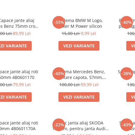
Capace jante aliaj
Emblema BMW M Logo,
Emblem
-33%
-40%
s Benz 75mm crom
Sticker M Power silicon
portba
A1714000025
00 Lei
89,99 Lei
15,00 Lei
9,99 Lei
100
EZI VARIANTE
VEZI VARIANTE
V
pace jante aliaj roti
Emblema Mercedes Benz,
Set 4 Ca
-40%
-38%
 60mm 4B0601170
montare capota, 57mm,
A2048170616
00 Lei
79,99 Lei
100,00 Lei
59,99 Lei
130
EZI VARIANTE
VEZI VARIANTE
V
pace jante aliaj roti
Capac janta aliaj SKODA
Set 4 ca
-22%
-43%
69mm 4B0601170A
135mm, pentru janta Audi
Volk
4F0601165N