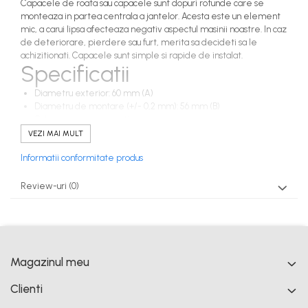
Capacele de roata sau capacele sunt dopuri rotunde care se
monteaza in partea centrala a jantelor. Acesta este un element
mic, a carui lipsa afecteaza negativ aspectul masinii noastre. In caz
de deteriorare, pierdere sau furt, merita sa decideti sa le
achizitionati. Capacele sunt simple si rapide de instalat.
Specificatii
Diametru exterior: 60 mm (A)
Diametru de montare (+/- 0,2 mm): 56 mm (B)
Culoare: negru si argintiu
Set de 4 piese
VEZI MAI MULT
Fiecare husa este protejata cu o folie de protectie
Informatii conformitate produs
Material: plastic (ABS), aluminiu
Va rugam masurati cu atentie
inainte de-a comanda!!!
Review-uri
(0)
Magazinul meu
Clienti