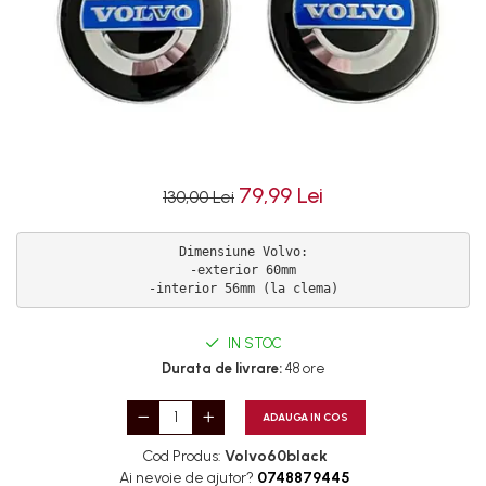
79,99 Lei
130,00 Lei
Dimensiune Volvo:

-exterior 60mm

-interior 56mm (la clema)
IN STOC
Durata de livrare:
48 ore
ADAUGA IN COS
Cod Produs:
Volvo60black
Ai nevoie de ajutor?
0748879445