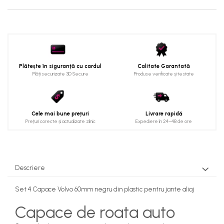
Plătește în siguranță cu cardul
Calitate Garantată
Plăți securizate 3D Secure
Produse verificate și testate
Cele mai bune prețuri
Livrare rapidă
Prețuri corecte și actualizate zilnic
Expediere în 24–48 de ore
Descriere
Set 4 Capace Volvo 60mm negru din plastic pentru jante aliaj
Capace de roata auto