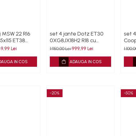
aj MSW 22 R16
set 4 jante Dotz ET30
set 4
 5x115 ET38
0XG8JX18H2 R18 cu
Coop
garantie
S46 
9,99 Lei
999,99 Lei
1.950,00 Lei
1.100,
DAUGA IN COS
ADAUGA IN COS
-20%
-50%