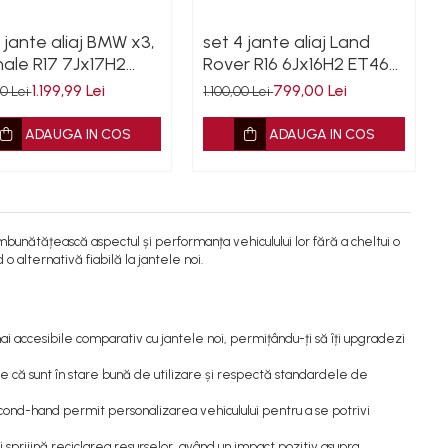
 jante aliaj BMW x3,
set 4 jante aliaj Land
nale R17 7Jx17H2
Rover R16 6Jx16H2 ET46
 72.6 5x120 second
5x114.3 64.1 second cu
1.199,99 Lei
799,00 Lei
00 Lei
1.100,00 Lei
arantie
garantie
ADAUGA IN COS
ADAUGA IN COS
bunătățească aspectul și performanța vehiculului lor fără a cheltui o
o alternativă fiabilă la jantele noi.
ai accesibile comparativ cu jantele noi, permițându-ți să îți upgradezi
e că sunt în stare bună de utilizare și respectă standardele de
cond-hand permit personalizarea vehiculului pentru a se potrivi
sprijină reciclarea resurselor, având un impact pozitiv asupra