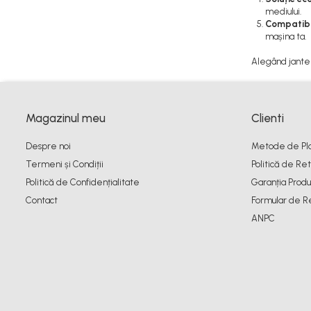
mediului.
Compatibi
mașina ta.
Alegând jante 
Magazinul meu
Clienti
Despre noi
Metode de Pl
Termeni și Condiții
Politică de Ret
Politică de Confidențialitate
Garanția Produ
Contact
Formular de R
ANPC