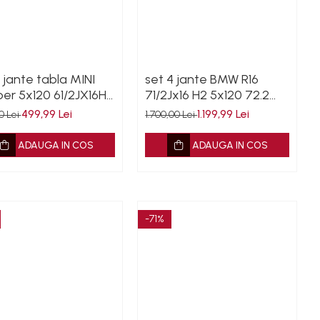
 jante tabla MINI
set 4 jante BMW R16
er 5x120 61/2JX16H2
71/2Jx16 H2 5x120 72.2
ET46 R16 cu senzori
6796237 SH cu senzori
499,99 Lei
1.199,99 Lei
00 Lei
1.700,00 Lei
ADAUGA IN COS
ADAUGA IN COS
-71%