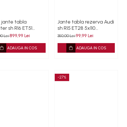
 jante tabla
Jante tabla rezerva Audi
ter sh R16 ET51
sh R15 ET28 5x110
5 A0014013502 cu
5JX15H2 KBA 43737 cu
899,99 Lei
99,99 Lei
00 Lei
350,00 Lei
ntie
garantie
ADAUGA IN COS
ADAUGA IN COS
-27%