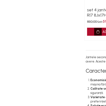
set 4 jant
R17 8Jx17
57.1 kba 
5
850,00 Lei
garantie
A
Jantele second
avere. Aceste j
Caracter
Economisir
mașina făr
Calitate v
siguranță.
Varietate d
preferințel
Soluție ec