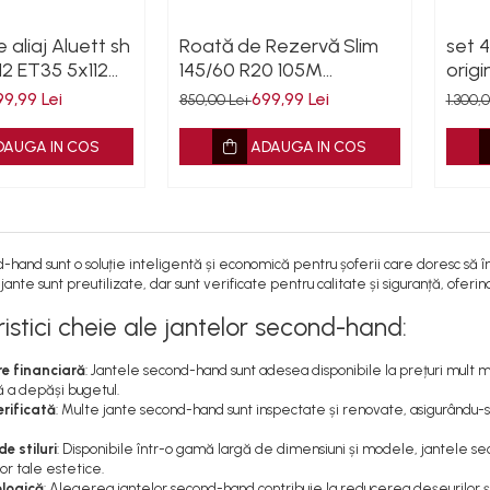
e aliaj Aluett sh
Roată de Rezervă Slim
set 4
H2 ET35 5x112
145/60 R20 105M
origi
45431 z25807 cu
Continental pentru Audi
ET39
99,99 Lei
699,99 Lei
850,00 Lei
1.300,
cu g
DAUGA IN COS
ADAUGA IN COS
-hand sunt o soluție inteligentă și economică pentru șoferii care doresc să îm
ante sunt preutilizate, dar sunt verificate pentru calitate și siguranță, oferind 
istici cheie ale jantelor second-hand:
e financiară
: Jantele second-hand sunt adesea disponibile la prețuri mult m
ă a depăși bugetul.
erificată
: Multe jante second-hand sunt inspectate și renovate, asigurându-s
e stiluri
: Disponibile într-o gamă largă de dimensiuni și modele, jantele se
or tale estetice.
ologică
: Alegerea jantelor second-hand contribuie la reducerea deșeurilor și 