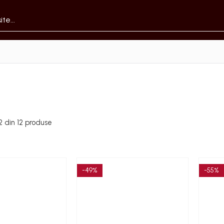
2
din
12
produse
-49%
-55%