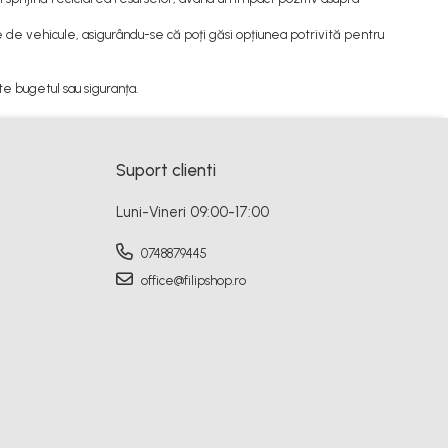
 de vehicule, asigurându-se că poți găsi opțiunea potrivită pentru
e bugetul sau siguranța.
Suport clienti
Luni-Vineri 09:00-17:00
0748879445
office@filipshop.ro