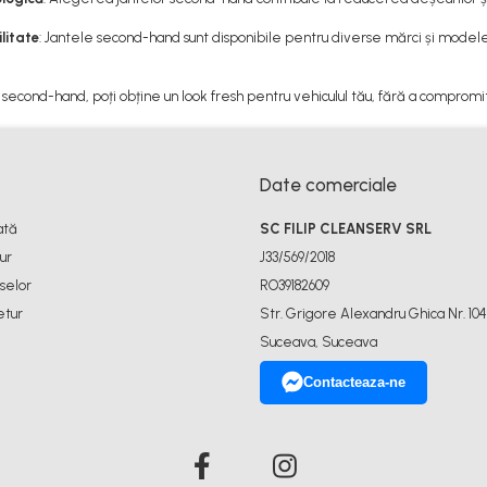
litate
: Jantele second-hand sunt disponibile pentru diverse mărci și modele
second-hand, poți obține un look fresh pentru vehiculul tău, fără a compromit
Date comerciale
ată
SC FILIP CLEANSERV SRL
ur
J33/569/2018
selor
RO39182609
etur
Str. Grigore Alexandru Ghica Nr. 104
Suceava, Suceava
Contacteaza-ne