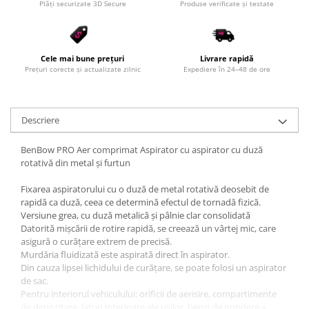
Plăți securizate 3D Secure
Produse verificate și testate
Cele mai bune prețuri
Livrare rapidă
Prețuri corecte și actualizate zilnic
Expediere în 24–48 de ore
Descriere
BenBow PRO Aer comprimat Aspirator cu aspirator cu duză
rotativă din metal și furtun
Fixarea aspiratorului cu o duză de metal rotativă deosebit de
rapidă ca duză, ceea ce determină efectul de tornadă fizică.
Versiune grea, cu duză metalică și pâlnie clar consolidată
Datorită mișcării de rotire rapidă, se creează un vârtej mic, care
asigură o curățare extrem de precisă.
Murdăria fluidizată este aspirată direct în aspirator.
Din cauza lipsei lichidului de curățare, se poate folosi un aspirator
de sac.
Pentru interiorul vehiculului: orificii de aerisire, compartimente
de depozitare, laturi interioare ale ușilor, benzi de prindere a