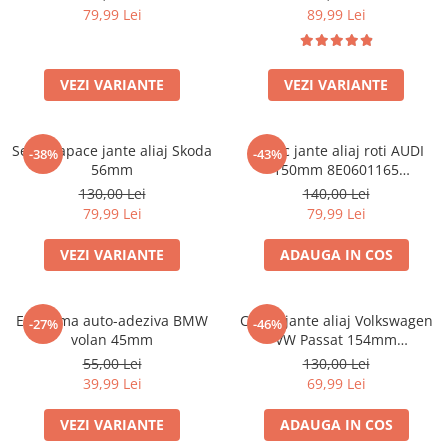
79,99 Lei
89,99 Lei
VEZI VARIANTE
VEZI VARIANTE
Set 4 Capace jante aliaj Skoda
Capac jante aliaj roti AUDI
-38%
-43%
56mm
150mm 8E0601165
(8ED601165 )
130,00 Lei
140,00 Lei
79,99 Lei
79,99 Lei
VEZI VARIANTE
ADAUGA IN COS
Emblema auto-adeziva BMW
Capac jante aliaj Volkswagen
-27%
-46%
volan 45mm
VW Passat 154mm
1K0601149EQZQ
55,00 Lei
130,00 Lei
39,99 Lei
69,99 Lei
VEZI VARIANTE
ADAUGA IN COS