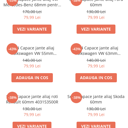
-53%
-38%
Mercedes-Benz 68mm pentru
60mm
jante originale BMW
170,00 Lei
130,00 Lei
79,99 Lei
79,99 Lei
VEZI VARIANTE
VEZI VARIANTE
Set 4 Capace jante aliaj
Set 4 Capace jante aliaj
-43%
-43%
Volkswagen VW 55mm
Volkswagen VW 63mm
6N0601171
7M7601165 7D0601165
140,00 Lei
140,00 Lei
79,99 Lei
79,99 Lei
ADAUGA IN COS
ADAUGA IN COS
Set 4 capace jante aliaj roti
Set 4 Capace jante aliaj Skoda
-38%
-38%
Renault 60mm 403153500R
60mm
130,00 Lei
130,00 Lei
79,99 Lei
79,99 Lei
VEZI VARIANTE
VEZI VARIANTE