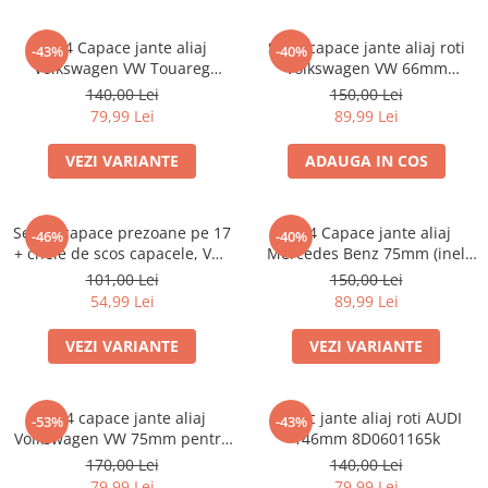
Set 4 Capace jante aliaj
Set 4 capace jante aliaj roti
-43%
-40%
Volkswagen VW Touareg
Volkswagen VW 66mm
7L6601149
5G0601171
140,00 Lei
150,00 Lei
79,99 Lei
89,99 Lei
VEZI VARIANTE
ADAUGA IN COS
Set 20 capace prezoane pe 17
set 4 Capace jante aliaj
-46%
-40%
+ cheie de scos capacele, VW/
Mercedes Benz 75mm (inel
Audi /Skoda
prindere)
101,00 Lei
150,00 Lei
54,99 Lei
89,99 Lei
VEZI VARIANTE
VEZI VARIANTE
Set 4 capace jante aliaj
Capac jante aliaj roti AUDI
-53%
-43%
Volkswagen VW 75mm pentru
146mm 8D0601165k
jante originale Mercedes
170,00 Lei
140,00 Lei
A1714000025
79,99 Lei
79,99 Lei