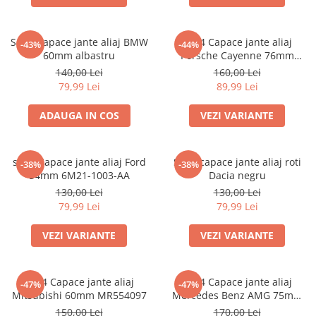
Set 4 Capace jante aliaj BMW
set 4 Capace jante aliaj
-43%
-44%
60mm albastru
Porsche Cayenne 76mm
7L5601149
140,00 Lei
160,00 Lei
79,99 Lei
89,99 Lei
ADAUGA IN COS
VEZI VARIANTE
set 4 Capace jante aliaj Ford
Set 4 capace jante aliaj roti
-38%
-38%
54mm 6M21-1003-AA
Dacia negru
130,00 Lei
130,00 Lei
79,99 Lei
79,99 Lei
VEZI VARIANTE
VEZI VARIANTE
set 4 Capace jante aliaj
set 4 Capace jante aliaj
-47%
-47%
Mitsubishi 60mm MR554097
Mercedes Benz AMG 75mm
(inel prindere) A0004003100
150,00 Lei
170,00 Lei