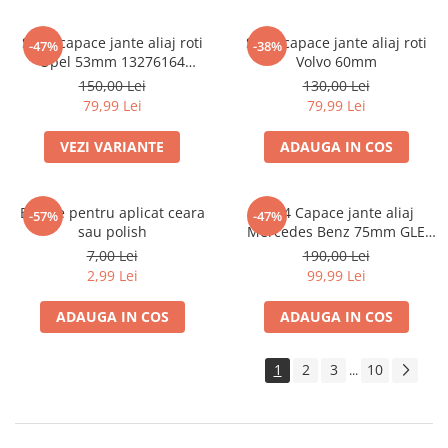
Set 4 capace jante aliaj roti
Set 4 capace jante aliaj roti
-47%
-38%
Opel 53mm 13276164
Volvo 60mm
467597050
150,00 Lei
130,00 Lei
79,99 Lei
79,99 Lei
VEZI VARIANTE
ADAUGA IN COS
Burete pentru aplicat ceara
set 4 Capace jante aliaj
-57%
-47%
sau polish
Mercedes Benz 75mm GLE
W167 / GLS X167 A1674015960
7,00 Lei
190,00 Lei
2,99 Lei
99,99 Lei
ADAUGA IN COS
ADAUGA IN COS
1
2
3
10
...