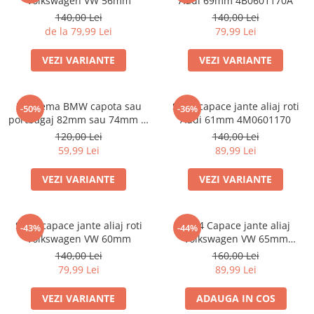
Volkswagen VW 56mm
Audi 69mm 4B0601170A
140,00 Lei
140,00 Lei
de la 79,99 Lei
79,99 Lei
VEZI VARIANTE
VEZI VARIANTE
Emblema BMW capota sau
Set 4 capace jante aliaj roti
-50%
-36%
portbagaj 82mm sau 74mm (8
Audi 61mm 4M0601170
132375 05)
120,00 Lei
140,00 Lei
59,99 Lei
89,99 Lei
VEZI VARIANTE
VEZI VARIANTE
Set 4 capace jante aliaj roti
Set 4 Capace jante aliaj
-43%
-44%
Volkswagen VW 60mm
Volkswagen VW 65mm
5H0601171
140,00 Lei
160,00 Lei
79,99 Lei
89,99 Lei
VEZI VARIANTE
ADAUGA IN COS