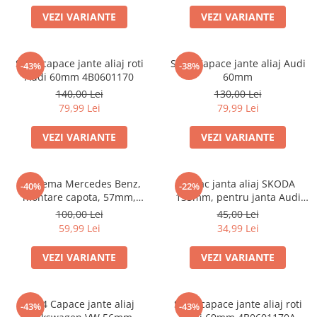
VEZI VARIANTE
VEZI VARIANTE
Set 4 capace jante aliaj roti
Set 4 Capace jante aliaj Audi
-43%
-38%
Audi 60mm 4B0601170
60mm
140,00 Lei
130,00 Lei
79,99 Lei
79,99 Lei
VEZI VARIANTE
VEZI VARIANTE
Emblema Mercedes Benz,
Capac janta aliaj SKODA
-40%
-22%
montare capota, 57mm,
135mm, pentru janta Audi
A2048170616
4F0601165N
100,00 Lei
45,00 Lei
59,99 Lei
34,99 Lei
VEZI VARIANTE
VEZI VARIANTE
Set 4 Capace jante aliaj
Set 4 capace jante aliaj roti
-43%
-43%