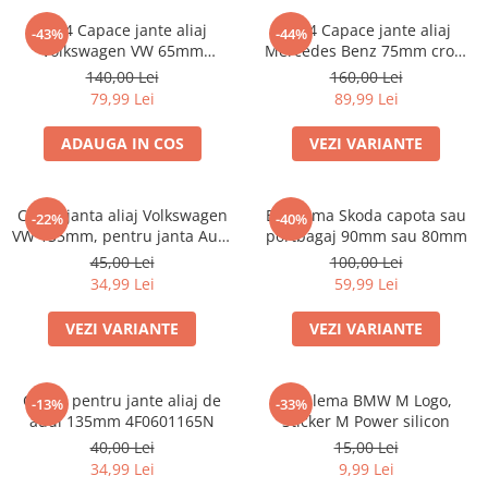
Set 4 Capace jante aliaj
set 4 Capace jante aliaj
-43%
-44%
Volkswagen VW 65mm
Mercedes Benz 75mm crom
3B7601171
A1714000025
140,00 Lei
160,00 Lei
79,99 Lei
89,99 Lei
ADAUGA IN COS
VEZI VARIANTE
Capac janta aliaj Volkswagen
Emblema Skoda capota sau
-22%
-40%
VW 135mm, pentru janta Audi
portbagaj 90mm sau 80mm
4F0601165N
45,00 Lei
100,00 Lei
34,99 Lei
59,99 Lei
VEZI VARIANTE
VEZI VARIANTE
Capac pentru jante aliaj de
Emblema BMW M Logo,
-13%
-33%
audi 135mm 4F0601165N
Sticker M Power silicon
40,00 Lei
15,00 Lei
34,99 Lei
9,99 Lei