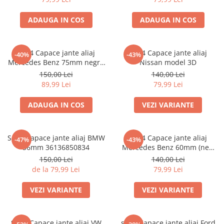
ADAUGA IN COS
ADAUGA IN COS
set 4 Capace jante aliaj
set 4 Capace jante aliaj
-40%
-43%
Mercedes Benz 75mm negru
Nissan model 3D
lucios complet (inel prindere)
150,00 Lei
140,00 Lei
89,99 Lei
79,99 Lei
ADAUGA IN COS
VEZI VARIANTE
Set 4 Capace jante aliaj BMW
Set 4 Capace jante aliaj
-47%
-43%
56mm 36136850834
Mercedes Benz 60mm (new
black) / (silver)
150,00 Lei
140,00 Lei
de la 79,99 Lei
79,99 Lei
VEZI VARIANTE
VEZI VARIANTE
Set 4 Capace jante aliaj VW
set 4 Capace jante aliaj Ford