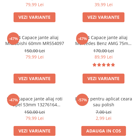
79,99 Lei
39,99 Lei
VEZI VARIANTE
VEZI VARIANTE
set 4 Capace jante aliaj
set 4 Capace jante aliaj
-47%
-47%
Mitsubishi 60mm MR554097
Mercedes Benz AMG 75mm
(inel prindere) A0004003100
150,00 Lei
170,00 Lei
79,99 Lei
89,99 Lei
VEZI VARIANTE
VEZI VARIANTE
Set 4 capace jante aliaj roti
Burete pentru aplicat ceara
-47%
-57%
Opel 53mm 13276164
sau polish
467597050
150,00 Lei
7,00 Lei
79,99 Lei
2,99 Lei
VEZI VARIANTE
ADAUGA IN COS