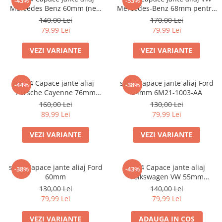
-43%
-53%
Mercedes Benz 60mm (new
Mercedes-Benz 68mm pentru
black) / (silver)
jante originale BMW
140,00 Lei
170,00 Lei
79,99 Lei
79,99 Lei
VEZI VARIANTE
VEZI VARIANTE
set 4 Capace jante aliaj
set 4 Capace jante aliaj Ford
-44%
-38%
Porsche Cayenne 76mm
54mm 6M21-1003-AA
7L5601149
160,00 Lei
130,00 Lei
89,99 Lei
79,99 Lei
VEZI VARIANTE
VEZI VARIANTE
set 4 Capace jante aliaj Ford
Set 4 Capace jante aliaj
-38%
-43%
60mm
Volkswagen VW 55mm
6N0601171
130,00 Lei
140,00 Lei
79,99 Lei
79,99 Lei
VEZI VARIANTE
ADAUGA IN COS