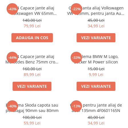
Accesorii interior auto
Set 4 Capace jante aliaj
Capac janta aliaj Volkswagen
-43%
-22%
Brelocuri
Volkswagen VW 65mm
VW 135mm, pentru janta Audi
Huse Scaun
3B7601171
4F0601165N
140,00 Lei
45,00 Lei
79,99 Lei
34,99 Lei
Inele de Ghidaj
Întreținere Auto
ADAUGA IN COS
VEZI VARIANTE
Pistoale de curatat (tornadoare)
Pistoale Profesionale
set 4 Capace jante aliaj
Emblema BMW M Logo,
-44%
-33%
Piese de schimb
Mercedes Benz 75mm crom
Sticker M Power silicon
Bureti
A1714000025
160,00 Lei
15,00 Lei
89,99 Lei
9,99 Lei
Perii
Solutii
VEZI VARIANTE
VEZI VARIANTE
Solutii Exterior Auto
Solutii interior auto
Emblema Skoda capota sau
Capac pentru jante aliaj de
-40%
-13%
Scule și Unelte
portbagaj 90mm sau 80mm
audi 135mm 4F0601165N
Accesorii scule
100,00 Lei
40,00 Lei
59,99 Lei
34,99 Lei
Scule Vopsitorie