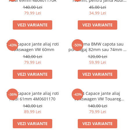
Audi 69mm 4B0601170A
135mm, pentru janta Audi
4F0601165N
140,00 Lei
45,00 Lei
79,99 Lei
34,99 Lei
VEZI VARIANTE
VEZI VARIANTE
Set 4 capace jante aliaj roti
Emblema BMW capota sau
-43%
-50%
Volkswagen VW 60mm
portbagaj 82mm sau 74mm (8
132375 05)
140,00 Lei
120,00 Lei
79,99 Lei
59,99 Lei
VEZI VARIANTE
VEZI VARIANTE
Set 4 capace jante aliaj roti
Set 4 Capace jante aliaj
-36%
-43%
Audi 61mm 4M0601170
Volkswagen VW Touareg
7L6601149
140,00 Lei
140,00 Lei
89,99 Lei
79,99 Lei
VEZI VARIANTE
VEZI VARIANTE