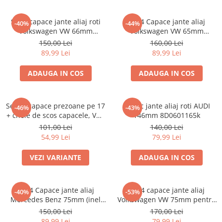
Set 4 capace jante aliaj roti
Set 4 Capace jante aliaj
-40%
-44%
Volkswagen VW 66mm
Volkswagen VW 65mm
5G0601171
5H0601171
150,00 Lei
160,00 Lei
89,99 Lei
89,99 Lei
ADAUGA IN COS
ADAUGA IN COS
Set 20 capace prezoane pe 17
Capac jante aliaj roti AUDI
-46%
-43%
+ cheie de scos capacele, VW/
146mm 8D0601165k
Audi /Skoda
101,00 Lei
140,00 Lei
54,99 Lei
79,99 Lei
VEZI VARIANTE
ADAUGA IN COS
set 4 Capace jante aliaj
Set 4 capace jante aliaj
-40%
-53%
Mercedes Benz 75mm (inel
Volkswagen VW 75mm pentru
prindere)
jante originale Mercedes
150,00 Lei
170,00 Lei
A1714000025
89,99 Lei
79,99 Lei