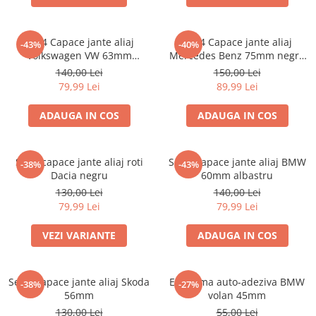
Set 4 Capace jante aliaj
set 4 Capace jante aliaj
-43%
-40%
Volkswagen VW 63mm
Mercedes Benz 75mm negru
7M7601165 7D0601165
lucios complet (inel prindere)
140,00 Lei
150,00 Lei
79,99 Lei
89,99 Lei
ADAUGA IN COS
ADAUGA IN COS
Set 4 capace jante aliaj roti
Set 4 Capace jante aliaj BMW
-38%
-43%
Dacia negru
60mm albastru
130,00 Lei
140,00 Lei
79,99 Lei
79,99 Lei
VEZI VARIANTE
ADAUGA IN COS
Set 4 Capace jante aliaj Skoda
Emblema auto-adeziva BMW
-38%
-27%
56mm
volan 45mm
130,00 Lei
55,00 Lei