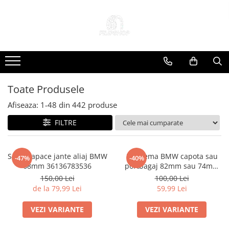
Toate Produsele
Anvelope
Anvelope Reconstruite
Anvelope Second-Hand
Toate Produsele
Anvelope SH iarna
Afiseaza:
1-
48
din
442
produse
Anvelope SH vara
FILTRE
Capace Jante
Jante
Jante NOI
Set 4 Capace jante aliaj BMW
Emblema BMW capota sau
-47%
-40%
68mm 36136783536
portbagaj 82mm sau 74mm
Jante Second-Hand
(51 14-8132375)
150,00 Lei
100,00 Lei
Accesorii Auto
de la 79,99 Lei
59,99 Lei
Padele Auto
VEZI VARIANTE
VEZI VARIANTE
Accesorii Exterior Auto