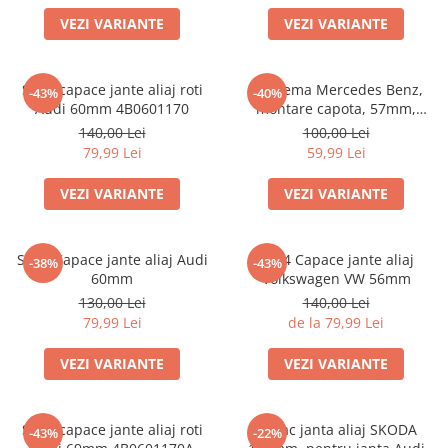
Scule Vulcanizare
VEZI VARIANTE
VEZI VARIANTE
Cadouri Potrivite
Accesorii Telefon
Set 4 capace jante aliaj roti
Emblema Mercedes Benz,
-43%
-40%
Aparate premium
Audi 60mm 4B0601170
montare capota, 57mm,
A2048170616
140,00 Lei
100,00 Lei
Instrumente de scris premium
79,99 Lei
59,99 Lei
LaBubu
VEZI VARIANTE
VEZI VARIANTE
Ștampile
Set 4 Capace jante aliaj Audi
Set 4 Capace jante aliaj
-38%
-43%
60mm
Volkswagen VW 56mm
130,00 Lei
140,00 Lei
79,99 Lei
de la 79,99 Lei
VEZI VARIANTE
VEZI VARIANTE
Set 4 capace jante aliaj roti
Capac janta aliaj SKODA
-43%
-22%