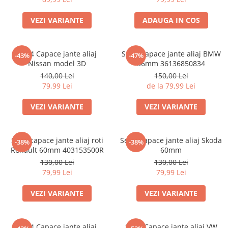
VEZI VARIANTE
ADAUGA IN COS
set 4 Capace jante aliaj
Set 4 Capace jante aliaj BMW
-43%
-47%
Nissan model 3D
56mm 36136850834
140,00 Lei
150,00 Lei
79,99 Lei
de la 79,99 Lei
VEZI VARIANTE
VEZI VARIANTE
Set 4 capace jante aliaj roti
Set 4 Capace jante aliaj Skoda
-38%
-38%
Renault 60mm 403153500R
60mm
130,00 Lei
130,00 Lei
79,99 Lei
79,99 Lei
VEZI VARIANTE
VEZI VARIANTE
Set 4 Capace jante aliaj
Set 4 Capace jante aliaj VW