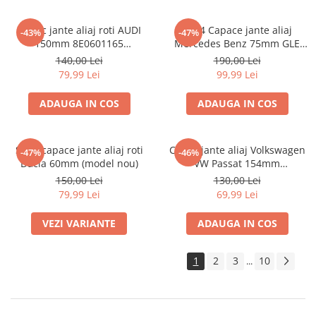
Capac jante aliaj roti AUDI
set 4 Capace jante aliaj
-43%
-47%
150mm 8E0601165
Mercedes Benz 75mm GLE
(8ED601165 )
W167 / GLS X167 A1674015960
140,00 Lei
190,00 Lei
79,99 Lei
99,99 Lei
ADAUGA IN COS
ADAUGA IN COS
Set 4 capace jante aliaj roti
Capac jante aliaj Volkswagen
-47%
-46%
Dacia 60mm (model nou)
VW Passat 154mm
1K0601149EQZQ
150,00 Lei
130,00 Lei
79,99 Lei
69,99 Lei
VEZI VARIANTE
ADAUGA IN COS
1
2
3
10
...