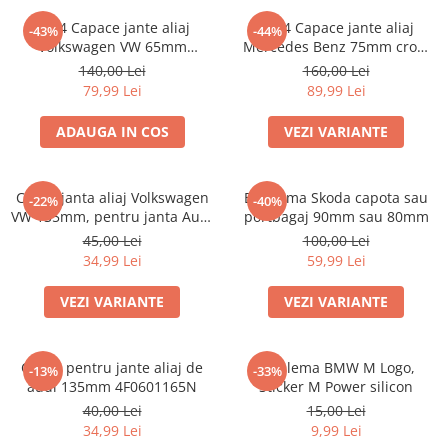
Accesorii interior auto
Set 4 Capace jante aliaj
set 4 Capace jante aliaj
-43%
-44%
Brelocuri
Volkswagen VW 65mm
Mercedes Benz 75mm crom
Huse Scaun
3B7601171
A1714000025
140,00 Lei
160,00 Lei
79,99 Lei
89,99 Lei
Inele de Ghidaj
Întreținere Auto
ADAUGA IN COS
VEZI VARIANTE
Pistoale de curatat (tornadoare)
Pistoale Profesionale
Capac janta aliaj Volkswagen
Emblema Skoda capota sau
-22%
-40%
Piese de schimb
VW 135mm, pentru janta Audi
portbagaj 90mm sau 80mm
Bureti
4F0601165N
45,00 Lei
100,00 Lei
34,99 Lei
59,99 Lei
Perii
Solutii
VEZI VARIANTE
VEZI VARIANTE
Solutii Exterior Auto
Solutii interior auto
Capac pentru jante aliaj de
Emblema BMW M Logo,
-13%
-33%
Scule și Unelte
audi 135mm 4F0601165N
Sticker M Power silicon
Accesorii scule
40,00 Lei
15,00 Lei
34,99 Lei
9,99 Lei
Scule Vopsitorie