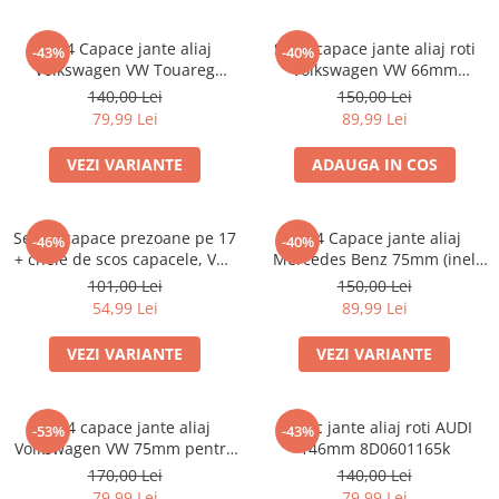
Set 4 Capace jante aliaj
Set 4 capace jante aliaj roti
-43%
-40%
Volkswagen VW Touareg
Volkswagen VW 66mm
7L6601149
5G0601171
140,00 Lei
150,00 Lei
79,99 Lei
89,99 Lei
VEZI VARIANTE
ADAUGA IN COS
Set 20 capace prezoane pe 17
set 4 Capace jante aliaj
-46%
-40%
+ cheie de scos capacele, VW/
Mercedes Benz 75mm (inel
Audi /Skoda
prindere)
101,00 Lei
150,00 Lei
54,99 Lei
89,99 Lei
VEZI VARIANTE
VEZI VARIANTE
Set 4 capace jante aliaj
Capac jante aliaj roti AUDI
-53%
-43%
Volkswagen VW 75mm pentru
146mm 8D0601165k
jante originale Mercedes
170,00 Lei
140,00 Lei
A1714000025
79,99 Lei
79,99 Lei