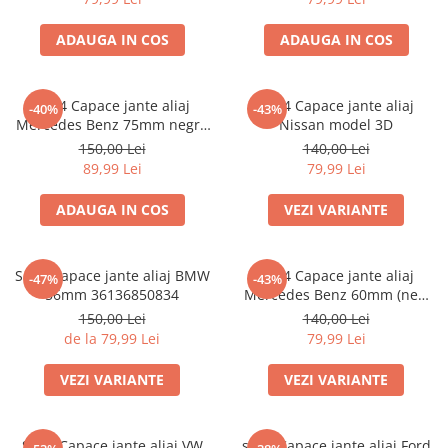
ADAUGA IN COS
ADAUGA IN COS
set 4 Capace jante aliaj
set 4 Capace jante aliaj
-40%
-43%
Mercedes Benz 75mm negru
Nissan model 3D
lucios complet (inel prindere)
150,00 Lei
140,00 Lei
89,99 Lei
79,99 Lei
ADAUGA IN COS
VEZI VARIANTE
Set 4 Capace jante aliaj BMW
Set 4 Capace jante aliaj
-47%
-43%
56mm 36136850834
Mercedes Benz 60mm (new
black) / (silver)
150,00 Lei
140,00 Lei
de la 79,99 Lei
79,99 Lei
VEZI VARIANTE
VEZI VARIANTE
Set 4 Capace jante aliaj VW
set 4 Capace jante aliaj Ford