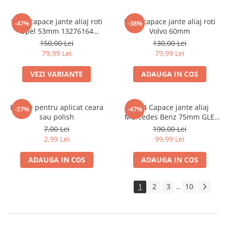
Set 4 capace jante aliaj roti
Set 4 capace jante aliaj roti
-47%
-38%
Opel 53mm 13276164
Volvo 60mm
467597050
150,00 Lei
130,00 Lei
79,99 Lei
79,99 Lei
VEZI VARIANTE
ADAUGA IN COS
Burete pentru aplicat ceara
set 4 Capace jante aliaj
-57%
-47%
sau polish
Mercedes Benz 75mm GLE
W167 / GLS X167 A1674015960
7,00 Lei
190,00 Lei
2,99 Lei
99,99 Lei
ADAUGA IN COS
ADAUGA IN COS
1
2
3
10
...