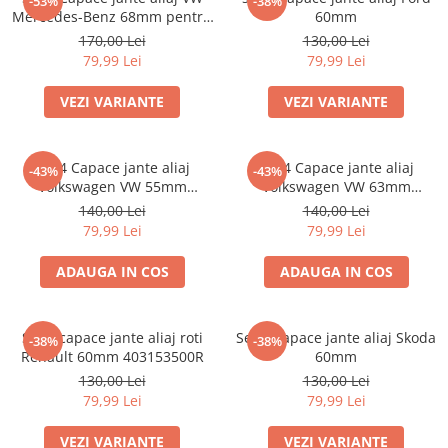
-53%
-38%
Mercedes-Benz 68mm pentru
60mm
jante originale BMW
170,00 Lei
130,00 Lei
79,99 Lei
79,99 Lei
VEZI VARIANTE
VEZI VARIANTE
Set 4 Capace jante aliaj
Set 4 Capace jante aliaj
-43%
-43%
Volkswagen VW 55mm
Volkswagen VW 63mm
6N0601171
7M7601165 7D0601165
140,00 Lei
140,00 Lei
79,99 Lei
79,99 Lei
ADAUGA IN COS
ADAUGA IN COS
Set 4 capace jante aliaj roti
Set 4 Capace jante aliaj Skoda
-38%
-38%
Renault 60mm 403153500R
60mm
130,00 Lei
130,00 Lei
79,99 Lei
79,99 Lei
VEZI VARIANTE
VEZI VARIANTE