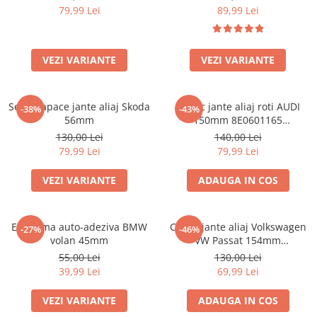
79,99 Lei
89,99 Lei
VEZI VARIANTE
VEZI VARIANTE
Set 4 Capace jante aliaj Skoda
Capac jante aliaj roti AUDI
-38%
-43%
56mm
150mm 8E0601165
(8ED601165 )
130,00 Lei
140,00 Lei
79,99 Lei
79,99 Lei
VEZI VARIANTE
ADAUGA IN COS
Emblema auto-adeziva BMW
Capac jante aliaj Volkswagen
-27%
-46%
volan 45mm
VW Passat 154mm
1K0601149EQZQ
55,00 Lei
130,00 Lei
39,99 Lei
69,99 Lei
VEZI VARIANTE
ADAUGA IN COS