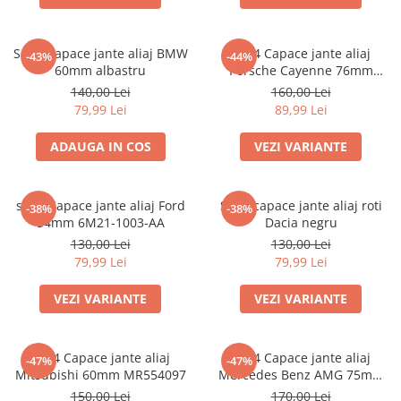
Set 4 Capace jante aliaj BMW
set 4 Capace jante aliaj
-43%
-44%
60mm albastru
Porsche Cayenne 76mm
7L5601149
140,00 Lei
160,00 Lei
79,99 Lei
89,99 Lei
ADAUGA IN COS
VEZI VARIANTE
set 4 Capace jante aliaj Ford
Set 4 capace jante aliaj roti
-38%
-38%
54mm 6M21-1003-AA
Dacia negru
130,00 Lei
130,00 Lei
79,99 Lei
79,99 Lei
VEZI VARIANTE
VEZI VARIANTE
set 4 Capace jante aliaj
set 4 Capace jante aliaj
-47%
-47%
Mitsubishi 60mm MR554097
Mercedes Benz AMG 75mm
(inel prindere) A0004003100
150,00 Lei
170,00 Lei