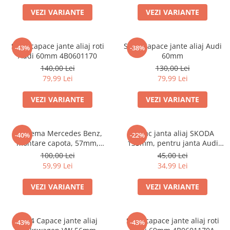
Scule Vulcanizare
VEZI VARIANTE
VEZI VARIANTE
Cadouri Potrivite
Accesorii Telefon
Set 4 capace jante aliaj roti
Set 4 Capace jante aliaj Audi
-43%
-38%
Aparate premium
Audi 60mm 4B0601170
60mm
140,00 Lei
130,00 Lei
Instrumente de scris premium
79,99 Lei
79,99 Lei
LaBubu
VEZI VARIANTE
VEZI VARIANTE
Ștampile
Emblema Mercedes Benz,
Capac janta aliaj SKODA
-40%
-22%
montare capota, 57mm,
135mm, pentru janta Audi
A2048170616
4F0601165N
100,00 Lei
45,00 Lei
59,99 Lei
34,99 Lei
VEZI VARIANTE
VEZI VARIANTE
Set 4 Capace jante aliaj
Set 4 capace jante aliaj roti
-43%
-43%