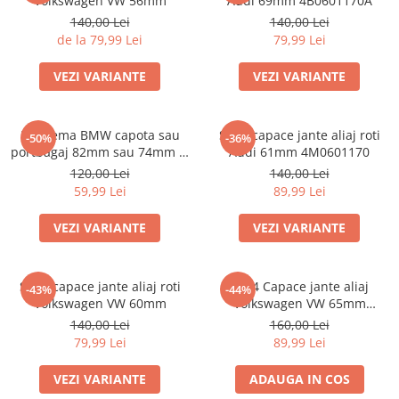
Volkswagen VW 56mm
Audi 69mm 4B0601170A
140,00 Lei
140,00 Lei
de la 79,99 Lei
79,99 Lei
VEZI VARIANTE
VEZI VARIANTE
Emblema BMW capota sau
Set 4 capace jante aliaj roti
-50%
-36%
portbagaj 82mm sau 74mm (8
Audi 61mm 4M0601170
132375 05)
120,00 Lei
140,00 Lei
59,99 Lei
89,99 Lei
VEZI VARIANTE
VEZI VARIANTE
Set 4 capace jante aliaj roti
Set 4 Capace jante aliaj
-43%
-44%
Volkswagen VW 60mm
Volkswagen VW 65mm
5H0601171
140,00 Lei
160,00 Lei
79,99 Lei
89,99 Lei
VEZI VARIANTE
ADAUGA IN COS