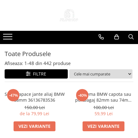
Toate Produsele
Anvelope
Anvelope Reconstruite
Anvelope Second-Hand
Toate Produsele
Anvelope SH iarna
Afiseaza:
1-
48
din
442
produse
Anvelope SH vara
FILTRE
Capace Jante
Jante
Jante NOI
Set 4 Capace jante aliaj BMW
Emblema BMW capota sau
-47%
-40%
68mm 36136783536
portbagaj 82mm sau 74mm
Jante Second-Hand
(51 14-8132375)
150,00 Lei
100,00 Lei
Accesorii Auto
de la 79,99 Lei
59,99 Lei
Padele Auto
VEZI VARIANTE
VEZI VARIANTE
Accesorii Exterior Auto