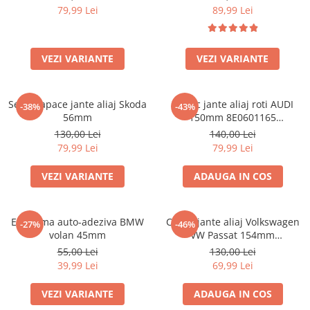
79,99 Lei
89,99 Lei
VEZI VARIANTE
VEZI VARIANTE
Set 4 Capace jante aliaj Skoda
Capac jante aliaj roti AUDI
-38%
-43%
56mm
150mm 8E0601165
(8ED601165 )
130,00 Lei
140,00 Lei
79,99 Lei
79,99 Lei
VEZI VARIANTE
ADAUGA IN COS
Emblema auto-adeziva BMW
Capac jante aliaj Volkswagen
-27%
-46%
volan 45mm
VW Passat 154mm
1K0601149EQZQ
55,00 Lei
130,00 Lei
39,99 Lei
69,99 Lei
VEZI VARIANTE
ADAUGA IN COS