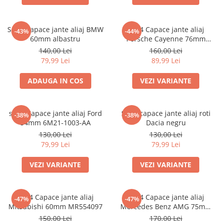
Set 4 Capace jante aliaj BMW
set 4 Capace jante aliaj
-43%
-44%
60mm albastru
Porsche Cayenne 76mm
7L5601149
140,00 Lei
160,00 Lei
79,99 Lei
89,99 Lei
ADAUGA IN COS
VEZI VARIANTE
set 4 Capace jante aliaj Ford
Set 4 capace jante aliaj roti
-38%
-38%
54mm 6M21-1003-AA
Dacia negru
130,00 Lei
130,00 Lei
79,99 Lei
79,99 Lei
VEZI VARIANTE
VEZI VARIANTE
set 4 Capace jante aliaj
set 4 Capace jante aliaj
-47%
-47%
Mitsubishi 60mm MR554097
Mercedes Benz AMG 75mm
(inel prindere) A0004003100
150,00 Lei
170,00 Lei