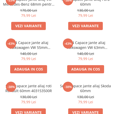
-53%
-38%
Mercedes-Benz 68mm pentru
60mm
jante originale BMW
170,00 Lei
130,00 Lei
79,99 Lei
79,99 Lei
VEZI VARIANTE
VEZI VARIANTE
Set 4 Capace jante aliaj
Set 4 Capace jante aliaj
-43%
-43%
Volkswagen VW 55mm
Volkswagen VW 63mm
6N0601171
7M7601165 7D0601165
140,00 Lei
140,00 Lei
79,99 Lei
79,99 Lei
ADAUGA IN COS
ADAUGA IN COS
Set 4 capace jante aliaj roti
Set 4 Capace jante aliaj Skoda
-38%
-38%
Renault 60mm 403153500R
60mm
130,00 Lei
130,00 Lei
79,99 Lei
79,99 Lei
VEZI VARIANTE
VEZI VARIANTE