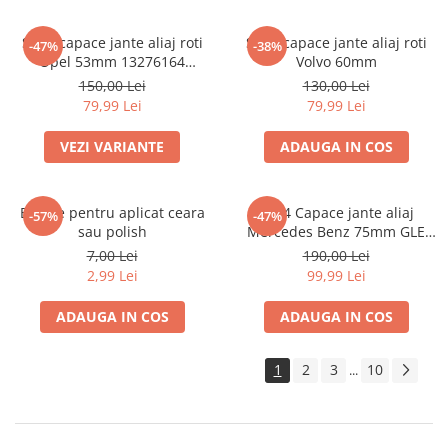
Set 4 capace jante aliaj roti
Set 4 capace jante aliaj roti
-47%
-38%
Opel 53mm 13276164
Volvo 60mm
467597050
150,00 Lei
130,00 Lei
79,99 Lei
79,99 Lei
VEZI VARIANTE
ADAUGA IN COS
Burete pentru aplicat ceara
set 4 Capace jante aliaj
-57%
-47%
sau polish
Mercedes Benz 75mm GLE
W167 / GLS X167 A1674015960
7,00 Lei
190,00 Lei
2,99 Lei
99,99 Lei
ADAUGA IN COS
ADAUGA IN COS
1
2
3
10
...