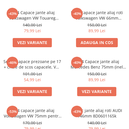
Set 4 Capace jante aliaj
Set 4 capace jante aliaj roti
-43%
-40%
Volkswagen VW Touareg
Volkswagen VW 66mm
7L6601149
5G0601171
140,00 Lei
150,00 Lei
79,99 Lei
89,99 Lei
VEZI VARIANTE
ADAUGA IN COS
Set 20 capace prezoane pe 17
set 4 Capace jante aliaj
-46%
-40%
+ cheie de scos capacele, VW/
Mercedes Benz 75mm (inel
Audi /Skoda
prindere)
101,00 Lei
150,00 Lei
54,99 Lei
89,99 Lei
VEZI VARIANTE
VEZI VARIANTE
Set 4 capace jante aliaj
Capac jante aliaj roti AUDI
-53%
-43%
Volkswagen VW 75mm pentru
146mm 8D0601165k
jante originale Mercedes
170,00 Lei
140,00 Lei
A1714000025
79,99 Lei
79,99 Lei