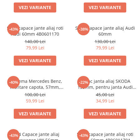
VEZI VARIANTE
VEZI VARIANTE
Set 4 capace jante aliaj roti
Set 4 Capace jante aliaj Audi
-43%
-38%
Audi 60mm 4B0601170
60mm
140,00 Lei
130,00 Lei
79,99 Lei
79,99 Lei
VEZI VARIANTE
VEZI VARIANTE
Emblema Mercedes Benz,
Capac janta aliaj SKODA
-40%
-22%
montare capota, 57mm,
135mm, pentru janta Audi
A2048170616
4F0601165N
100,00 Lei
45,00 Lei
59,99 Lei
34,99 Lei
VEZI VARIANTE
VEZI VARIANTE
Set 4 Capace jante aliaj
Set 4 capace jante aliaj roti
-43%
-43%