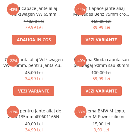
Set 4 Capace jante aliaj
set 4 Capace jante aliaj
-43%
-44%
Volkswagen VW 65mm
Mercedes Benz 75mm crom
3B7601171
A1714000025
140,00 Lei
160,00 Lei
79,99 Lei
89,99 Lei
ADAUGA IN COS
VEZI VARIANTE
Capac janta aliaj Volkswagen
Emblema Skoda capota sau
-22%
-40%
VW 135mm, pentru janta Audi
portbagaj 90mm sau 80mm
4F0601165N
45,00 Lei
100,00 Lei
34,99 Lei
59,99 Lei
VEZI VARIANTE
VEZI VARIANTE
Capac pentru jante aliaj de
Emblema BMW M Logo,
-13%
-33%
audi 135mm 4F0601165N
Sticker M Power silicon
40,00 Lei
15,00 Lei
34,99 Lei
9,99 Lei