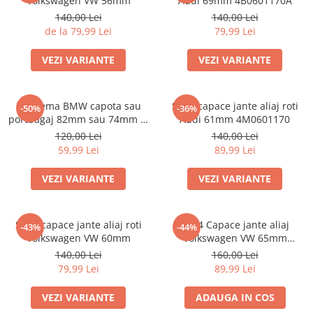
Volkswagen VW 56mm
Audi 69mm 4B0601170A
140,00 Lei
140,00 Lei
de la 79,99 Lei
79,99 Lei
VEZI VARIANTE
VEZI VARIANTE
Emblema BMW capota sau
Set 4 capace jante aliaj roti
-50%
-36%
portbagaj 82mm sau 74mm (8
Audi 61mm 4M0601170
132375 05)
120,00 Lei
140,00 Lei
59,99 Lei
89,99 Lei
VEZI VARIANTE
VEZI VARIANTE
Set 4 capace jante aliaj roti
Set 4 Capace jante aliaj
-43%
-44%
Volkswagen VW 60mm
Volkswagen VW 65mm
5H0601171
140,00 Lei
160,00 Lei
79,99 Lei
89,99 Lei
VEZI VARIANTE
ADAUGA IN COS