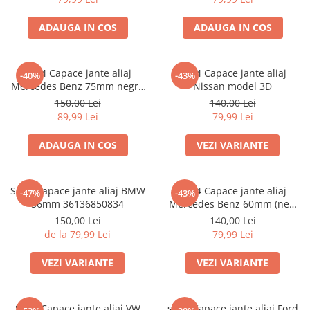
ADAUGA IN COS
ADAUGA IN COS
set 4 Capace jante aliaj
set 4 Capace jante aliaj
-40%
-43%
Mercedes Benz 75mm negru
Nissan model 3D
lucios complet (inel prindere)
150,00 Lei
140,00 Lei
89,99 Lei
79,99 Lei
ADAUGA IN COS
VEZI VARIANTE
Set 4 Capace jante aliaj BMW
Set 4 Capace jante aliaj
-47%
-43%
56mm 36136850834
Mercedes Benz 60mm (new
black) / (silver)
150,00 Lei
140,00 Lei
de la 79,99 Lei
79,99 Lei
VEZI VARIANTE
VEZI VARIANTE
Set 4 Capace jante aliaj VW
set 4 Capace jante aliaj Ford