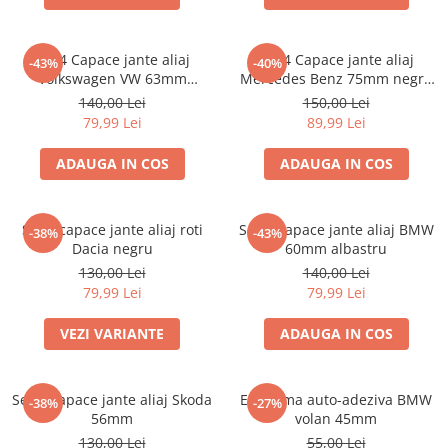
Set 4 Capace jante aliaj
set 4 Capace jante aliaj
-43%
-40%
Volkswagen VW 63mm
Mercedes Benz 75mm negru
7M7601165 7D0601165
lucios complet (inel prindere)
140,00 Lei
150,00 Lei
79,99 Lei
89,99 Lei
ADAUGA IN COS
ADAUGA IN COS
Set 4 capace jante aliaj roti
Set 4 Capace jante aliaj BMW
-38%
-43%
Dacia negru
60mm albastru
130,00 Lei
140,00 Lei
79,99 Lei
79,99 Lei
VEZI VARIANTE
ADAUGA IN COS
Set 4 Capace jante aliaj Skoda
Emblema auto-adeziva BMW
-38%
-27%
56mm
volan 45mm
130,00 Lei
55,00 Lei