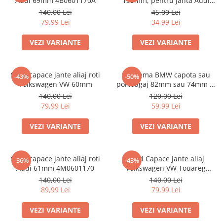
Audi 69mm 4B0601170A
135mm, pentru janta Audi
4F0601165N
140,00 Lei
45,00 Lei
79,99 Lei
34,99 Lei
VEZI VARIANTE
VEZI VARIANTE
Set 4 capace jante aliaj roti
Emblema BMW capota sau
-43%
-50%
Volkswagen VW 60mm
portbagaj 82mm sau 74mm (8
132375 05)
140,00 Lei
120,00 Lei
79,99 Lei
59,99 Lei
VEZI VARIANTE
VEZI VARIANTE
Set 4 capace jante aliaj roti
Set 4 Capace jante aliaj
-36%
-43%
Audi 61mm 4M0601170
Volkswagen VW Touareg
7L6601149
140,00 Lei
140,00 Lei
89,99 Lei
79,99 Lei
VEZI VARIANTE
VEZI VARIANTE