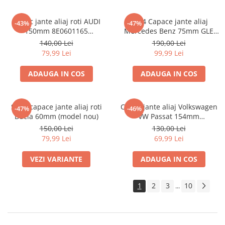
Capac jante aliaj roti AUDI
set 4 Capace jante aliaj
-43%
-47%
150mm 8E0601165
Mercedes Benz 75mm GLE
(8ED601165 )
W167 / GLS X167 A1674015960
140,00 Lei
190,00 Lei
79,99 Lei
99,99 Lei
ADAUGA IN COS
ADAUGA IN COS
Set 4 capace jante aliaj roti
Capac jante aliaj Volkswagen
-47%
-46%
Dacia 60mm (model nou)
VW Passat 154mm
1K0601149EQZQ
150,00 Lei
130,00 Lei
79,99 Lei
69,99 Lei
VEZI VARIANTE
ADAUGA IN COS
1
2
3
10
...