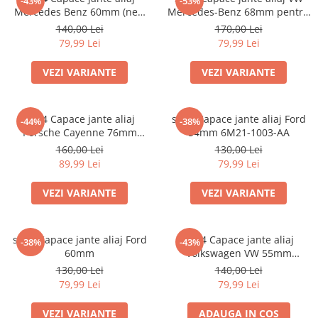
-43%
-53%
Mercedes Benz 60mm (new
Mercedes-Benz 68mm pentru
black) / (silver)
jante originale BMW
140,00 Lei
170,00 Lei
79,99 Lei
79,99 Lei
VEZI VARIANTE
VEZI VARIANTE
set 4 Capace jante aliaj
set 4 Capace jante aliaj Ford
-44%
-38%
Porsche Cayenne 76mm
54mm 6M21-1003-AA
7L5601149
160,00 Lei
130,00 Lei
89,99 Lei
79,99 Lei
VEZI VARIANTE
VEZI VARIANTE
set 4 Capace jante aliaj Ford
Set 4 Capace jante aliaj
-38%
-43%
60mm
Volkswagen VW 55mm
6N0601171
130,00 Lei
140,00 Lei
79,99 Lei
79,99 Lei
VEZI VARIANTE
ADAUGA IN COS