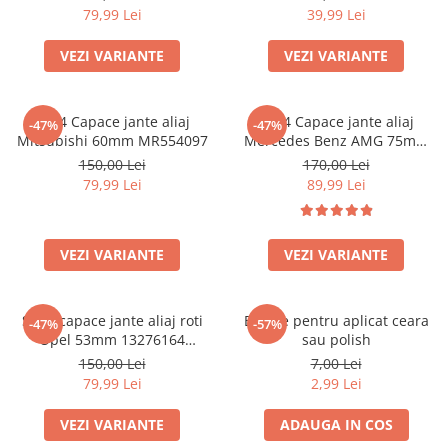
79,99 Lei
39,99 Lei
VEZI VARIANTE
VEZI VARIANTE
set 4 Capace jante aliaj
set 4 Capace jante aliaj
-47%
-47%
Mitsubishi 60mm MR554097
Mercedes Benz AMG 75mm
(inel prindere) A0004003100
150,00 Lei
170,00 Lei
79,99 Lei
89,99 Lei
VEZI VARIANTE
VEZI VARIANTE
Set 4 capace jante aliaj roti
Burete pentru aplicat ceara
-47%
-57%
Opel 53mm 13276164
sau polish
467597050
150,00 Lei
7,00 Lei
79,99 Lei
2,99 Lei
VEZI VARIANTE
ADAUGA IN COS