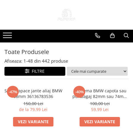
Toate Produsele
Anvelope
Anvelope Reconstruite
Anvelope Second-Hand
Toate Produsele
Anvelope SH iarna
Afiseaza:
1-
48
din
442
produse
Anvelope SH vara
FILTRE
Capace Jante
Jante
Jante NOI
Set 4 Capace jante aliaj BMW
Emblema BMW capota sau
-47%
-40%
68mm 36136783536
portbagaj 82mm sau 74mm
Jante Second-Hand
(51 14-8132375)
150,00 Lei
100,00 Lei
Accesorii Auto
de la 79,99 Lei
59,99 Lei
Padele Auto
VEZI VARIANTE
VEZI VARIANTE
Accesorii Exterior Auto