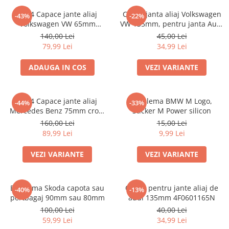
Accesorii interior auto
Set 4 Capace jante aliaj
Capac janta aliaj Volkswagen
-43%
-22%
Brelocuri
Volkswagen VW 65mm
VW 135mm, pentru janta Audi
Huse Scaun
3B7601171
4F0601165N
140,00 Lei
45,00 Lei
79,99 Lei
34,99 Lei
Inele de Ghidaj
Întreținere Auto
ADAUGA IN COS
VEZI VARIANTE
Pistoale de curatat (tornadoare)
Pistoale Profesionale
set 4 Capace jante aliaj
Emblema BMW M Logo,
-44%
-33%
Piese de schimb
Mercedes Benz 75mm crom
Sticker M Power silicon
Bureti
A1714000025
160,00 Lei
15,00 Lei
89,99 Lei
9,99 Lei
Perii
Solutii
VEZI VARIANTE
VEZI VARIANTE
Solutii Exterior Auto
Solutii interior auto
Emblema Skoda capota sau
Capac pentru jante aliaj de
-40%
-13%
Scule și Unelte
portbagaj 90mm sau 80mm
audi 135mm 4F0601165N
Accesorii scule
100,00 Lei
40,00 Lei
59,99 Lei
34,99 Lei
Scule Vopsitorie