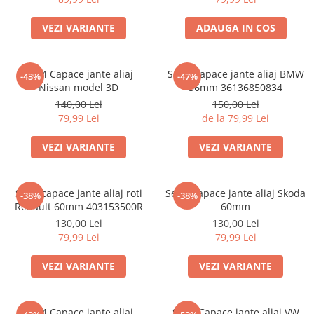
VEZI VARIANTE
ADAUGA IN COS
set 4 Capace jante aliaj
Set 4 Capace jante aliaj BMW
-43%
-47%
Nissan model 3D
56mm 36136850834
140,00 Lei
150,00 Lei
79,99 Lei
de la 79,99 Lei
VEZI VARIANTE
VEZI VARIANTE
Set 4 capace jante aliaj roti
Set 4 Capace jante aliaj Skoda
-38%
-38%
Renault 60mm 403153500R
60mm
130,00 Lei
130,00 Lei
79,99 Lei
79,99 Lei
VEZI VARIANTE
VEZI VARIANTE
Set 4 Capace jante aliaj
Set 4 Capace jante aliaj VW