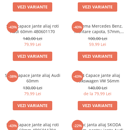
Scule Vulcanizare
VEZI VARIANTE
VEZI VARIANTE
Cadouri Potrivite
Accesorii Telefon
Set 4 capace jante aliaj roti
Emblema Mercedes Benz,
-43%
-40%
Aparate premium
Audi 60mm 4B0601170
montare capota, 57mm,
A2048170616
140,00 Lei
100,00 Lei
Instrumente de scris premium
79,99 Lei
59,99 Lei
LaBubu
VEZI VARIANTE
VEZI VARIANTE
Ștampile
Set 4 Capace jante aliaj Audi
Set 4 Capace jante aliaj
-38%
-43%
60mm
Volkswagen VW 56mm
130,00 Lei
140,00 Lei
79,99 Lei
de la 79,99 Lei
VEZI VARIANTE
VEZI VARIANTE
Set 4 capace jante aliaj roti
Capac janta aliaj SKODA
-43%
-22%