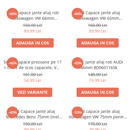
Set 4 capace jante aliaj roti
Set 4 Capace jante aliaj
-40%
-44%
Volkswagen VW 66mm
Volkswagen VW 65mm
5G0601171
5H0601171
150,00 Lei
160,00 Lei
89,99 Lei
89,99 Lei
ADAUGA IN COS
ADAUGA IN COS
Set 20 capace prezoane pe 17
Capac jante aliaj roti AUDI
-46%
-43%
+ cheie de scos capacele, VW/
146mm 8D0601165k
Audi /Skoda
101,00 Lei
140,00 Lei
54,99 Lei
79,99 Lei
VEZI VARIANTE
ADAUGA IN COS
set 4 Capace jante aliaj
Set 4 capace jante aliaj
-40%
-53%
Mercedes Benz 75mm (inel
Volkswagen VW 75mm pentru
prindere)
jante originale Mercedes
150,00 Lei
170,00 Lei
A1714000025
89,99 Lei
79,99 Lei