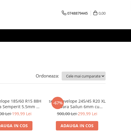
0748879445
0,00
Ordoneaza:
elope 185/60 R15 88H
set 2 anvelope 245/45 R20 XL
-67%
ra Semperit 5.5mm cu
sh vara Sailun 6mm cu
garantie
garantie
00 Lei
199,99 Lei
900,00 Lei
299,99 Lei
AUGA IN COS
ADAUGA IN COS