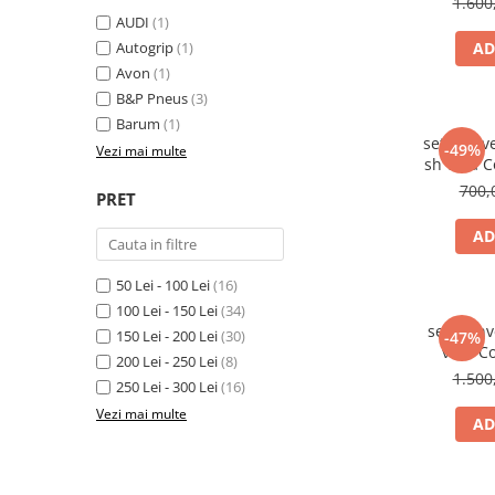
1.600
Scule Vulcanizare
AUDI
(1)
Autogrip
(1)
AD
Cadouri Potrivite
Avon
(1)
Accesorii Telefon
B&P Pneus
(3)
Aparate premium
Barum
(1)
set 4 anv
-49%
Vezi mai multe
Instrumente de scris premium
sh vara Conti
LaBubu
700,
PRET
Ștampile
AD
50 Lei - 100 Lei
(16)
100 Lei - 150 Lei
(34)
set 4 an
150 Lei - 200 Lei
(30)
-47%
vara C
200 Lei - 250 Lei
(8)
1.500
250 Lei - 300 Lei
(16)
Vezi mai multe
AD