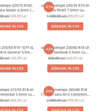
nvelope 225/75 R16C
set 2 anvelope 235/35 R19 sh
-67%
Vara Nexen 6.5mm cu
iarna Pirelli 7.5mm cu
garantie
garantie
00 Lei
349,99 Lei
1.500,00 Lei
499,99 Lei
AUGA IN COS
ADAUGA IN COS
 255/50 R19 107Y XL
set 2 anvelope 235/60 R18 sh
-42%
 M+S General 5.5mm
vara Hankook 5.5mm cu
cu garantie
garantie
00 Lei
149,99 Lei
600,00 Lei
349,99 Lei
AUGA IN COS
ADAUGA IN COS
velope 215/55 R18 sh
set 4 anvelope 265/60 R18
-60%
ntinental 5.5mm cu
110T sh vara M+S Continental
garantie
6mm cu garantie
00 Lei
349,99 Lei
2.000,00 Lei
799,99 Lei
AUGA IN COS
ADAUGA IN COS