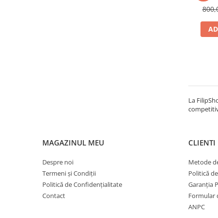
800,
AD
La FilipSh
competitiv
MAGAZINUL MEU
CLIENTI
Despre noi
Metode de
Termeni și Condiții
Politică d
Politică de Confidențialitate
Garanția 
Contact
Formular 
ANPC