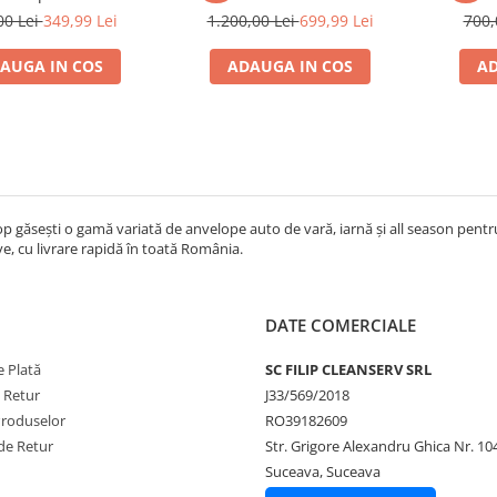
garantie
garantie
00 Lei
349,99 Lei
1.200,00 Lei
699,99 Lei
700,
AUGA IN COS
ADAUGA IN COS
AD
op găsești o gamă variată de anvelope auto de vară, iarnă și all season pentr
e, cu livrare rapidă în toată România.
DATE COMERCIALE
 Plată
SC FILIP CLEANSERV SRL
e Retur
J33/569/2018
Produselor
RO39182609
de Retur
Str. Grigore Alexandru Ghica Nr. 10
Suceava, Suceava