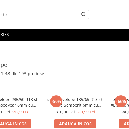
OKIES
ope
1-
48
din
193
produse
velope 235/50 R18 sh
set 2 anvelope 185/65 R15 sh
set 2 anv
-50%
-66%
Goodyear 6mm cu
iarna Semperit 6mm cu
XL sh va
garantie
garantie
00 Lei
349,99 Lei
300,00 Lei
149,99 Lei
580,
AUGA IN COS
ADAUGA IN COS
AD