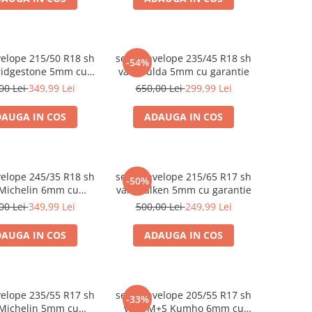
velope 215/50 R18 sh
set 2 anvelope 235/45 R18 sh
-54%
ridgestone 5mm cu
vara Fulda 5mm cu garantie
garantie
00 Lei
349,99 Lei
650,00 Lei
299,99 Lei
AUGA IN COS
ADAUGA IN COS
elope 245/35 R18 sh
set 2 anvelope 215/65 R17 sh
-50%
 Michelin 6mm cu
vara Falken 5mm cu garantie
garantie
00 Lei
349,99 Lei
500,00 Lei
249,99 Lei
AUGA IN COS
ADAUGA IN COS
velope 235/55 R17 sh
set 2 anvelope 205/55 R17 sh
-33%
 Michelin 5mm cu
vara M+S Kumho 6mm cu