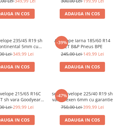
,00 Lei
349,99 Lei
300,00 Lei
199,99 Lei
AUGA IN COS
ADAUGA IN COS
velope 235/45 R19 sh
Anvelope Iarna 185/60 R14
-39%
ontinental 5mm cu
82T B&P Pneus BPE
garantie
00 Lei
349,99 Lei
245,00 Lei
149,99 Lei
AUGA IN COS
ADAUGA IN COS
nvelope 215/65 R16C
set 2 anvelope 225/40 R19 sh
-47%
T sh vara Goodyear
vara Nexen 6mm cu garantie
m cu garantie
00 Lei
299,99 Lei
750,00 Lei
399,99 Lei
AUGA IN COS
ADAUGA IN COS