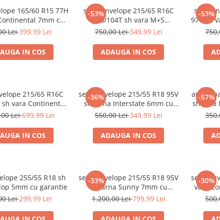
elope 165/60 R15 77H
set 2 anvelope 215/65 R16C
set 2 a
-53%
-53%
 Continental 7mm cu
106/104T sh vara M+S
97V sh 
garantie
Michelin 6mm cu garantie
00 Lei
399,99 Lei
750,00 Lei
349,99 Lei
750,
AUGA IN COS
ADAUGA IN COS
AD
nvelope 215/65 R16C
set 2 anvelope 215/55 R18 95V
anvelopa
-36%
-57%
 sh vara Continental
sh iarna Interstate 6mm cu
sh vara
m cu garantie
garantie
,00 Lei
699,99 Lei
550,00 Lei
349,99 Lei
350,
AUGA IN COS
ADAUGA IN COS
AD
velope 255/55 R18 sh
set 4 anvelope 215/55 R18 95V
set 2 an
-33%
-30%
lop 5mm cu garantie
sh iarna Sunny 7mm cu
vara Co
garantie
00 Lei
299,99 Lei
1.200,00 Lei
799,99 Lei
500,
AUGA IN COS
ADAUGA IN COS
AD