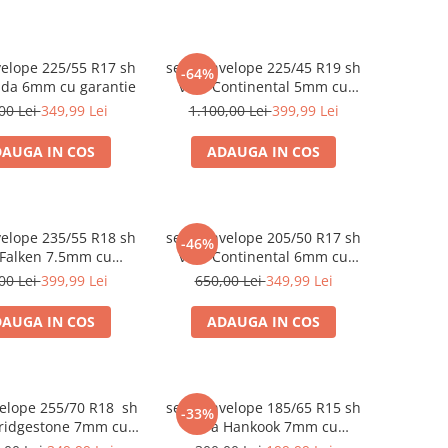
velope 225/55 R17 sh
set 2 anvelope 225/45 R19 sh
-64%
lda 6mm cu garantie
vara Continental 5mm cu
garantie
00 Lei
349,99 Lei
1.100,00 Lei
399,99 Lei
AUGA IN COS
ADAUGA IN COS
velope 235/55 R18 sh
set 2 anvelope 205/50 R17 sh
-46%
 Falken 7.5mm cu
vara Continental 6mm cu
garantie
garantie
00 Lei
399,99 Lei
650,00 Lei
349,99 Lei
AUGA IN COS
ADAUGA IN COS
velope 255/70 R18 sh
set 2 anvelope 185/65 R15 sh
-33%
Bridgestone 7mm cu
vara Hankook 7mm cu
garantie
garantie