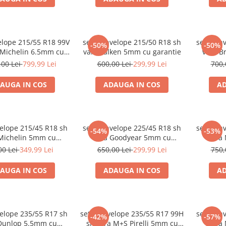
elope 215/55 R18 99V
set 2 anvelope 215/50 R18 sh
set 2 an
-50%
-50%
 Michelin 6.5mm cu
vara Falken 5mm cu garantie
vara B
garantie
,00 Lei
799,99 Lei
600,00 Lei
299,99 Lei
700,
AUGA IN COS
ADAUGA IN COS
AD
elope 215/45 R18 sh
set 2 anvelope 225/45 R18 sh
set 2 anv
-54%
-53%
Michelin 5mm cu
vara Goodyear 5mm cu
vara
garantie
garantie
00 Lei
349,99 Lei
650,00 Lei
299,99 Lei
750,
AUGA IN COS
ADAUGA IN COS
AD
velope 235/55 R17 sh
set 4 anvelope 235/55 R17 99H
set 2 an
-42%
-57%
Dunlop 5.5mm cu
sh vara M+S Pirelli 5mm cu
vara