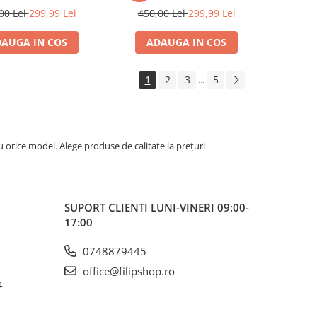
garantie
garantie
00 Lei
299,99 Lei
450,00 Lei
299,99 Lei
AUGA IN COS
ADAUGA IN COS
1
2
3
5
...
u orice model. Alege produse de calitate la prețuri
SUPORT CLIENTI
LUNI-VINERI 09:00-
17:00
0748879445
office@filipshop.ro
4