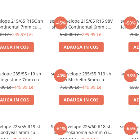
lope 215/65 R15C sh
set 2 anvelope 215/65 R16 98V
set 2 an
-45%
-50%
ontinental 7mm cu
sh vara Continental 6mm cu
iarna Fu
garantie
garantie
00 Lei
349,99 Lei
550,00 Lei
299,99 Lei
700,
AUGA IN COS
ADAUGA IN COS
AD
velope 235/55 r19 sh
set 2 anvelope 235/55 R19 sh
set 2 an
-40%
-38%
ridgestone 7mm cu
vara Michelin 6mm cu
vara
garantie
garantie
,00 Lei
449,99 Lei
750,00 Lei
449,99 Lei
650,
AUGA IN COS
ADAUGA IN COS
AD
velope 225/55 R19 sh
Set 2 anvelope 225/60 R18 sh
set 2 an
-61%
-65%
Goodyear 5mm cu
iarna Yokahoma 6.5mm cu
iarna 
garantie
garantie