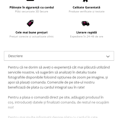
Plătește în siguranță cu cardul
Calitate Garantată
Plăți securizate 3D Secure
Produse verificate și testate
Cele mai bune prețuri
Livrare rapidă
Prețuri corecte și actualizate zilnic
Expediere în 24–48 de ore
Descriere
Pentru că ne dorim să aveți o experiență cât mai plăcută utilizând
serviciile noastre, vă sugerăm să analizați în detaliu toate
fotografiile disponibile folosind opțiunea de zoom pe imagine, și
apoi să plasați comanda. Comenzile de pe site-ul nostru
beneficiază de plata cu cardul integral sau în rate!
Pentru a plasa o comandă direct pe site, adăugați produsul în
coș, introduceți datele și finalizati comanda, de restul ne ocupăm
noi!
Pentru mai multe informații despre plata cu cardul în rate