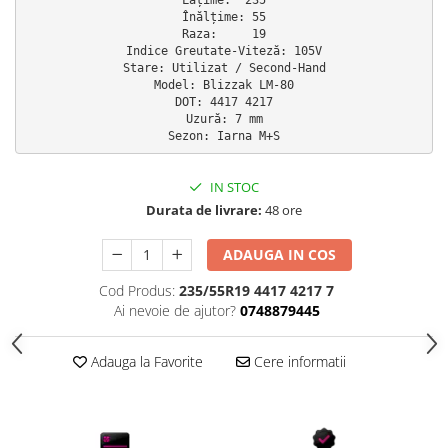
Înălțime: 55

Scule Vulcanizare
Raza:     19

Cadouri Potrivite
Indice Greutate-Viteză: 105V

Stare: Utilizat / Second-Hand

Accesorii Telefon
Model: Blizzak LM-80

DOT: 4417 4217

Aparate premium
Uzură: 7 mm

Sezon: Iarna M+S
Instrumente de scris premium
LaBubu
IN STOC
Ștampile
Durata de livrare:
48 ore
ADAUGA IN COS
Cod Produs:
235/55R19 4417 4217 7
Ai nevoie de ajutor?
0748879445
Adauga la Favorite
Cere informatii