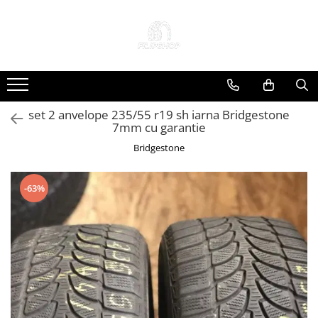
Toate Produsele
Anvelope
Anvelope Reconstruite
set 2 anvelope 235/55 r19 sh iarna Bridgestone
Anvelope Second-Hand
7mm cu garantie
Anvelope SH iarna
Bridgestone
Anvelope SH vara
Capace Jante
-63%
Jante
Jante NOI
Jante Second-Hand
Accesorii Auto
Padele Auto
Accesorii Exterior Auto