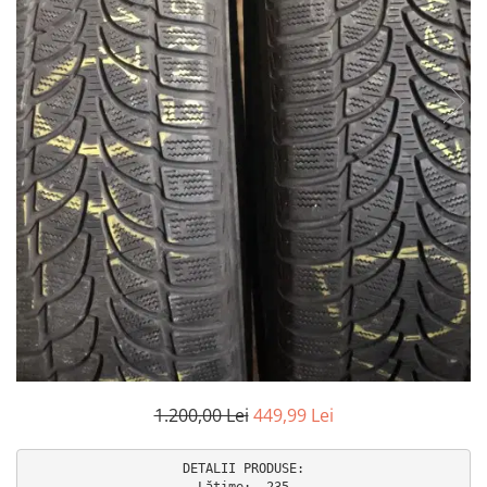
Accesorii interior auto
Brelocuri
Huse Scaun
Inele de Ghidaj
Întreținere Auto
Pistoale de curatat (tornadoare)
Pistoale Profesionale
Piese de schimb
Bureti
Perii
Solutii
Solutii Exterior Auto
Solutii interior auto
Scule și Unelte
1.200,00 Lei
449,99 Lei
Accesorii scule
DETALII PRODUSE:

Scule Vopsitorie
Lățime:  235
