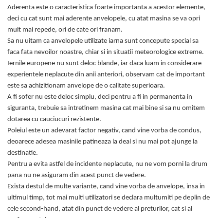
Aderenta este o caracteristica foarte importanta a acestor elemente,
deci cu cat sunt mai aderente anvelopele, cu atat masina se va opri
mult mai repede, ori de cate ori franam.
Sa nu uitam ca anvelopele utilizate iarna sunt concepute special sa
faca fata nevoilor noastre, chiar si in situatii meteorologice extreme.
Iernile europene nu sunt deloc blande, iar daca luam in considerare
experientele neplacute din anii anteriori, observam cat de important
este sa achizitionam anvelope de o calitate superioara.
A fi sofer nu este deloc simplu, deci pentru a fi in permanenta in
siguranta, trebuie sa intretinem masina cat mai bine si sa nu omitem
dotarea cu cauciucuri rezistente.
Poleiul este un adevarat factor negativ, cand vine vorba de condus,
deoarece adesea masinile patineaza la deal si nu mai pot ajunge la
destinatie.
Pentru a evita astfel de incidente neplacute, nu ne vom porni la drum
pana nu ne asiguram din acest punct de vedere.
Exista destul de multe variante, cand vine vorba de anvelope, insa in
ultimul timp, tot mai multi utilizatori se declara multumiti pe deplin de
cele second-hand, atat din punct de vedere al preturilor, cat si al