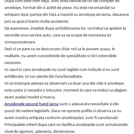
Dupa cum bine stim deja, vom avea nevoie de un set complet de
anvelope, format din 4 astfel de piese. Nu este recomandat sa
echipam doar partea din fata a masinii cu anvelope de iarna, deoarece
pot sa apara foarte multe accidente.
De asemenea, imediat dupa achizitionarea lor, va trebui sa apelam la
serviciile unui service auto, care sa se ocupe de montarea lor
corespunzatoare.
Desi ni se pare ca ne descurcam chiar noi sa le punem acasa, in
realitate, nu avem cunostintele de specialitate si nici ustensilele
necesare.
In cazul in care anvelopele nu sunt reglate cum trebuie si nu sunt
echilibrate, isi vor pierde din functionalitate.
Ni se intampla adesea sa observam ca doar una din cele 4 anvelope
este uzata si necesita o inlocuire, moment in care va trebui sa alegem
exact acelasi model si marca.
Anvelopele second hand iarna
sunt o adevarata necesitate si din
punct de vedere legislativ. Daca ne opreste politia si observa ca nu
avem masina echipata conform anotimpului, vom fi sanctionati.
Principalele criterii dupa care se clasifica anvelopele sunt urmatoarele:
nivel de zgomot, aderenta, dimensiune.