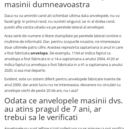
masinii dumneavoastra
Daca nu va amintiti cand ati schimbat ultima data anvelopele, nu va
faceti griji: in primul rand, nu sunteti singurul, iar in al doilea rand,
puteti afla varsta uitadu-va pe peretele lateral al anvelopei.
Acea serie de numere si litere stampilate pe peretele lateral contine o
multime de informatii. Dar, pentru scopurile noastre, ne intereseaza
doar ultimele patru cifre. Acestea reprezinta saptamana si anul in care
a fost fabricata
anvelopa
. De exemplu, 1104 ar indica faptul ca
anvelopa a fost fabricata in a 14-a saptamana a anului 2004, 4120 ar
indica faptul ca anvelopa a fost fabricata in a 41-a saptamana a anului
2020, si asa mai departe.
Evident, este un sistem diferit pentru anvelopele fabricate inainte de
anul 2000, dar acest lucru nu ne intereseaza, deoarece nu circulati cu
anvelope vechi de peste 20 de ani, nu-i asa?
Odata ce anvelopele masinii dvs.
au atins pragul de 7 ani, ar
trebui sa le verificati
Anvelopele nu sunt ieftine si toti soferii vor sa se asigure ca pot profita