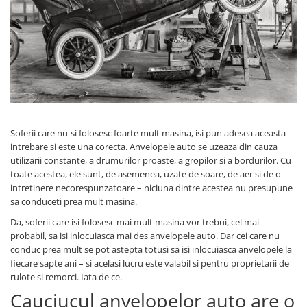
Soferii care nu-si folosesc foarte mult masina, isi pun adesea aceasta
intrebare si este una corecta. Anvelopele auto se uzeaza din cauza
utilizarii constante, a drumurilor proaste, a gropilor si a bordurilor. Cu
toate acestea, ele sunt, de asemenea, uzate de soare, de aer si de o
intretinere necorespunzatoare – niciuna dintre acestea nu presupune
sa conduceti prea mult masina.
Da, soferii care isi folosesc mai mult masina vor trebui, cel mai
probabil, sa isi inlocuiasca mai des anvelopele auto. Dar cei care nu
conduc prea mult se pot astepta totusi sa isi inlocuiasca anvelopele la
fiecare sapte ani – si acelasi lucru este valabil si pentru proprietarii de
rulote si remorci. Iata de ce.
Cauciucul anvelopelor auto are o