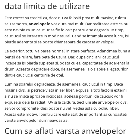
data limita de utilizare
Este corect sa credeti ca, daca nu va folositi prea mult masina, rulota
sau remorca,
anvelopele
vor dura mai mult. Dar realitatea este ca nu
este nevoie ca un cauciuc sa fie folosit pentru a se degrada. In timp,
cauciucul se intareste in mod natural. Cand se intampla acest lucru, isi
pierde aderenta si se poate chiar separa de carcasa anvelopei.
La exterior, totul va parea normal, in stare perfecta. Adancimea buna a
benzii de rulare, fara pete de uzura. Dar, dupa cinci ani, cauciucul
incepe sa isi piarda supletea si, odata cu ea, capacitatea de aderenta la
drum. Aceasta degradare duce, de asemenea, la o slabire a legaturilor
dintre cauciuc si centurile de otel.
Lumina soarelui degradeaza, de asemenea, cauciucul in timp. Daca
masina dvs. isi petrece viata in aer liber, expusa la toti factorii externi,
si nu se misca aproape niciodata, aceleasi portiuni de cauciuc vor fi
expuse zi de zi la radiatii UV si la caldura. Sectiuni ale anvelopelor dvs.
se vor compromite, desi poate nu veti vedea asta cu ochiul liber.
Acesta este motivul pentru care este atat de important sa cunoasteti
varsta anvelopelor dumneavoastra.
Cum sa aflati varsta anvelopelor