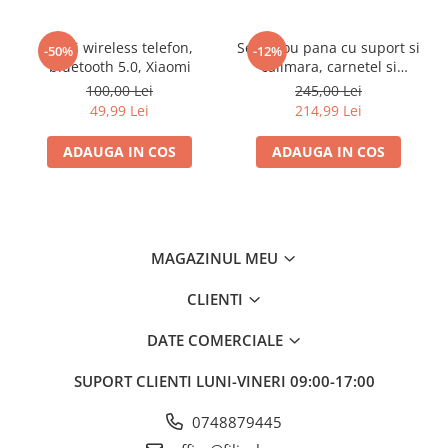
2. Lățimea impulsului: 20us -400us

3. Putere: 3VDC30mA

Casti wireless telefon,
Set stilou pana cu suport si
-50%
-12%
bluetooth 5.0, Xiaomi
calimara, carnetel si
4. Cu 6 feluri de module

stampila, tip cadou
100,00 Lei
245,00 Lei
5. Cu 16 feluri de tărie

49,99 Lei
214,99 Lei
6. Funcția principală: folosirea masajului electronic cu i
ADAUGA IN COS
ADAUGA IN COS
7. Sursă de alimentare: 2 x baterii AAA Poate utiliza 7 ore
Tranziție: 1cm = 10mm = 0,39 inch

MAGAZINUL MEU
Pachetul include:
1 x Neck Massager Machine

CLIENTI
2 x Massager Pads

1 x Wire 
DATE COMERCIALE
SUPORT CLIENTI
LUNI-VINERI 09:00-17:00
0748879445