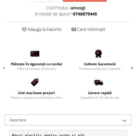
Cod Produs:
amesgi
Ai nevoie de ajutor?
0748879445
Adauga la Favorite
Cere informatii
Plătește în siguranță cu cardul
Calitate Garantată
Plăți securizate 3D Secure
Produse verificate și testate
Cele mai bune prețuri
Livrare rapidă
Prețuri corecte și actualizate zilnic
Expediere în 24–48 de ore
Descriere
Masaj electric pentru spate și gât
