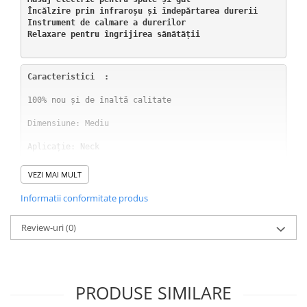
Încălzire prin infraroșu și îndepărtarea durerii

Instrument de calmare a durerilor

Relaxare pentru îngrijirea sănătății
Caracteristici  :
100% nou și de înaltă calitate

Dimensiune: Mediu

Aplicație: Neck

Material: ABS

VEZI MAI MULT
Tipul articolului: Masaj și relaxare

Informatii conformitate produs
Dimensiunea pachetului: 22.5X20X5CM

Review-uri
(0)
Frecvența impulsului electric: 0-1000Hz

Lățimea impulsului electric: 20-400μs

PRODUSE SIMILARE
1. Frecvența impulsurilor: 0Hz - 1000Hz
