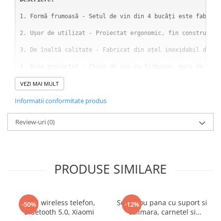
1. Formă frumoasă - Setul de vin din 4 bucăți este fabrica
2. Ușor de utilizat - Proiectat ergonomic, fin construit. 
3. De înaltă calitate - Fabricat din oțel inoxidabil de în
4. Bine proiectat - Cheie de vin cu tirbușon, gura de aeri
5. Convenabil și sigur - pentru a tăia gura sigilată pe st
VEZI MAI MULT
Informatii conformitate produs
NU vă rănește mâinile.

Review-uri
(0)
Conținutul produsului:
Set de deschizatoare de vinuri care include 4 unelte cu su
（Livrare la cutie, produse de protecție a siguranței.）
PRODUSE SIMILARE
Casti wireless telefon,
Set stilou pana cu suport si
-50%
-12%
bluetooth 5.0, Xiaomi
calimara, carnetel si