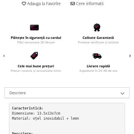
Adauga la Favorite
Cere informatii
Plătește în siguranță cu cardul
Calitate Garantată
Plăți securizate 3D Secure
Produse verificate și testate
Cele mai bune prețuri
Livrare rapidă
Prețuri corecte și actualizate zilnic
Expediere în 24–48 de ore
Descriere
Caracteristică:
Dimensiune: 13,5x13x7cm

Material: oțel inoxidabil + lemn

Descriere: