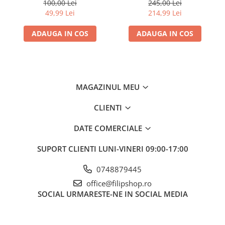
stampila, tip cadou
100,00 Lei
245,00 Lei
49,99 Lei
214,99 Lei
ADAUGA IN COS
ADAUGA IN COS
MAGAZINUL MEU
CLIENTI
DATE COMERCIALE
SUPORT CLIENTI
LUNI-VINERI 09:00-17:00
0748879445
office@filipshop.ro
SOCIAL
URMARESTE-NE IN SOCIAL MEDIA