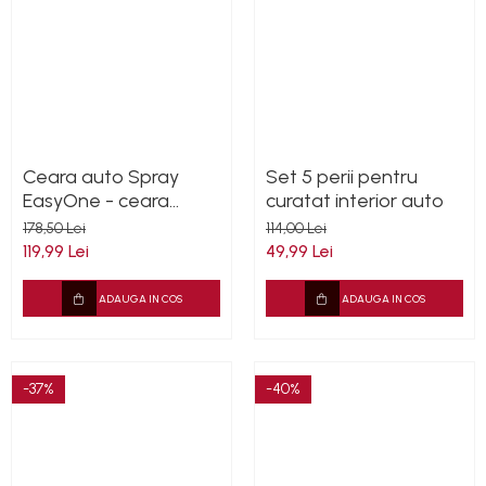
Ceara auto Spray
Set 5 perii pentru
EasyOne - ceara
curatat interior auto
sintetica, Cleantech,
178,50 Lei
114,00 Lei
1L
119,99 Lei
49,99 Lei
ADAUGA IN COS
ADAUGA IN COS
-37%
-40%