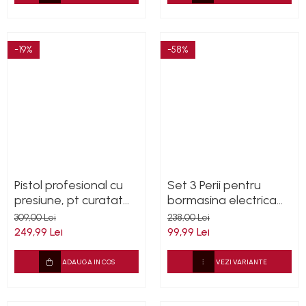
-19%
-58%
Pistol profesional cu
Set 3 Perii pentru
presiune, pt curatat
bormasina electrica
motoare auto,
sau pneumatica
309,00 Lei
238,00 Lei
BenBow 026
detailing auto
249,99 Lei
99,99 Lei
ADAUGA IN COS
VEZI VARIANTE