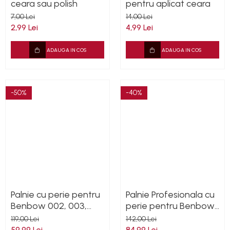
ceara sau polish
pentru aplicat ceara
7,00 Lei
14,00 Lei
2,99 Lei
4,99 Lei
ADAUGA IN COS
ADAUGA IN COS
-50%
-40%
Palnie cu perie pentru
Palnie Profesionala cu
Benbow 002, 003,
perie pentru Benbow
004, 008 Autotool
101, 100
119,00 Lei
142,00 Lei
59,99 Lei
84,99 Lei