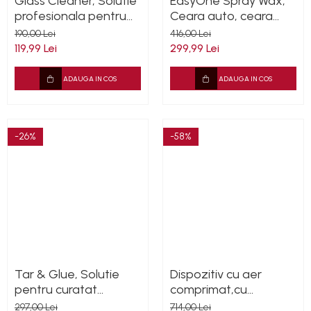
Glass Cleaner, Solutie
EasyOne Spray Wax,
profesionala pentru
Ceara auto, ceara
curatat geamuri,
sintetica, Cleantech,
190,00 Lei
416,00 Lei
parbriz 5L
5L
119,99 Lei
299,99 Lei
ADAUGA IN COS
ADAUGA IN COS
-26%
-58%
Tar & Glue, Solutie
Dispozitiv cu aer
pentru curatat
comprimat,cu
rezidurile de smoala,
conexiune la aspirator,
297,00 Lei
714,00 Lei