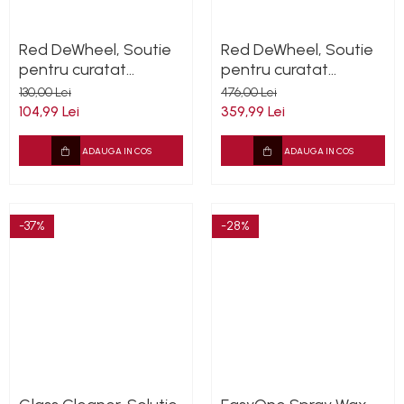
Red DeWheel, Soutie
Red DeWheel, Soutie
pentru curatat
pentru curatat
rezidurile de fier, de
rezidurile de fier, de
130,00 Lei
476,00 Lei
pe jante, 1L
pe jante, 5L
104,99 Lei
359,99 Lei
ADAUGA IN COS
ADAUGA IN COS
-37%
-28%