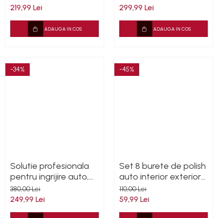
lipici, cauciuc, ulei, 5L
cu duză rotativă din
219,99 Lei
299,99 Lei
metal și furtun
ADAUGA IN COS
ADAUGA IN COS
-34%
-45%
Solutie profesionala
Set 8 burete de polish
pentru ingrijire auto,
auto interior exterior
Dressing interior auto,
5"
380,00 Lei
110,00 Lei
5L
249,99 Lei
59,99 Lei