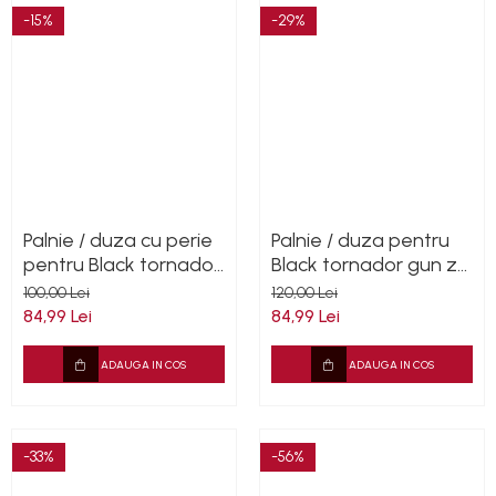
-15%
-29%
Palnie / duza cu perie
Palnie / duza pentru
pentru Black tornador
Black tornador gun z-
gun z-020 / benbow
020 / benbow 011
100,00 Lei
120,00 Lei
011
84,99 Lei
84,99 Lei
ADAUGA IN COS
ADAUGA IN COS
-33%
-56%