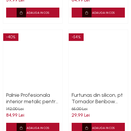
ADAUGA IN COS
ADAUGA IN COS
-40%
-54%
Palnie Profesionala
Furtunas din silicon, pt
interior metalic pentru
Tornador Benbow
Benbow 101, 100
003, 004 si Autotool
142,00 Lei
65,00 Lei
84,99 Lei
29,99 Lei
ADAUGA IN COS
ADAUGA IN COS