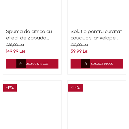
Spuma de citrice cu
Solutie pentru curatat
efect de zapada
cauciuc si anvelope,
pentru exterioare
Cleantech 1L
238,00 Lei
100,00 Lei
auto, Cleantech, 5L
149,99 Lei
59,99 Lei
ADAUGA IN COS
ADAUGA IN COS
-19%
-24%