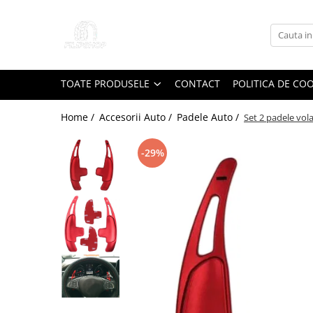
Toate Produsele
Anvelope
TOATE PRODUSELE
CONTACT
POLITICA DE CO
Anvelope Reconstruite
Anvelope Second-Hand
Home /
Accesorii Auto /
Padele Auto /
Set 2 padele vo
Anvelope SH iarna
-29%
Anvelope SH vara
Capace Jante
Jante
Jante NOI
Jante Second-Hand
Accesorii Auto
Padele Auto
Accesorii Exterior Auto