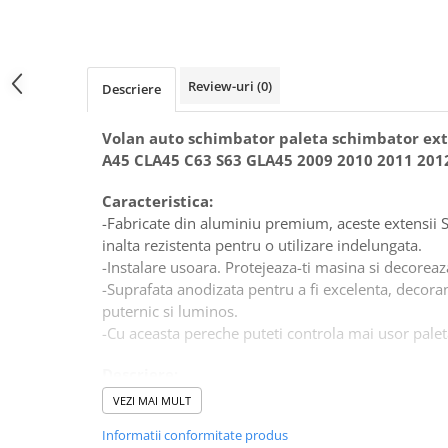
Scule Vulcanizare
Cadouri Potrivite
Accesorii Telefon
Review-uri
(0)
Descriere
Aparate premium
Volan auto schimbator paleta schimbator ex
Instrumente de scris premium
A45 CLA45 C63 S63 GLA45 2009 2010 2011 201
LaBubu
Ștampile
Caracteristica:
-Fabricate din aluminiu premium, aceste extensii Sh
inalta rezistenta pentru o utilizare indelungata.
-Instalare usoara. Protejeaza-ti masina si decoreaz
-Suprafata anodizata pentru a fi excelenta, decoran
puternic si luminos.
-Cu aceasta pereche puteti controla mai usor palet
Descriere:
-Conditie: 100% nou
VEZI MAI MULT
-Materiale: aliaj de aluminiu de inalta calitate
Informatii conformitate produs
-Culoare: