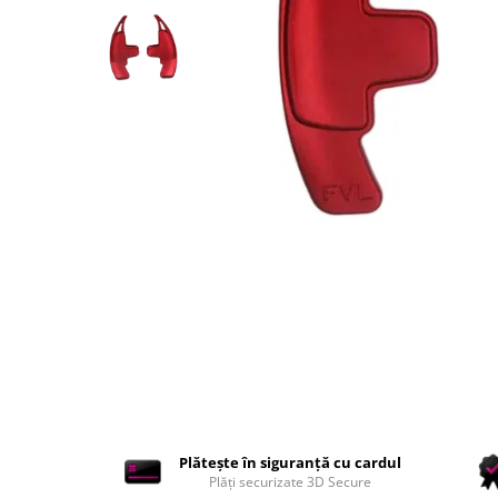
Accesorii interior auto
Brelocuri
Huse Scaun
Inele de Ghidaj
Întreținere Auto
Pistoale de curatat (tornadoare)
Pistoale Profesionale
Piese de schimb
Bureti
Perii
Solutii
Solutii Exterior Auto
Solutii interior auto
Scule și Unelte
Accesorii scule
Plătește în siguranță cu cardul
Plăți securizate 3D Secure
Scule Vopsitorie