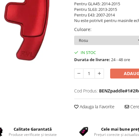
Pentru GLA45: 2014-2015
Pentru SL63: 2013-2015
Pentru E43: 2007-2014
Nu este potrivit pentru masinile ec
Culoare
:
IN STOC
Durata de livrare:
24 - 48 ore
ADAUG
Cod Produs:
BENZpaddle#1#2R
Adauga la Favorite
Cere 
Calitate Garantată
Cele mai bune pre
Produse verificate și testate
Prețuri corecte și actualiza