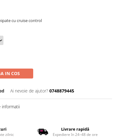
hipate cu cruise control
A IN COS
ed
Ai nevoie de ajutor?
0748879445
informatii
țuri
Livrare rapidă
te zilnic
Expediere în 24–48 de ore