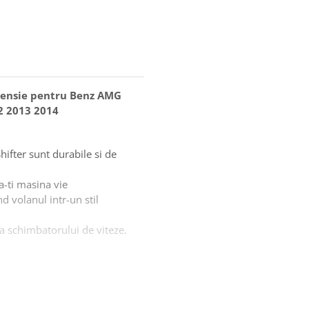
tensie pentru Benz AMG
2 2013 2014
ifter sunt durabile si de
a-ti masina vie
d volanul intr-un stil
a schimbatorului de viteze.