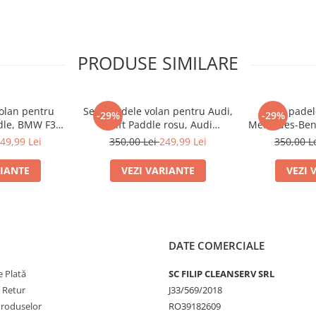
PRODUSE SIMILARE
volan pentru
Set 2 padele volan pentru Audi,
Set 2 padel
-29%
-29%
dle, BMW F30
Shift Paddle rosu, Audi
Mercedes-Ben
F22 F15 F16 X1
R8(2016-2017),RS3(2017) TT
W176 A45 CL
49,99 Lei
350,00 Lei
249,99 Lei
350,00 L
X5 X6
RS(2016-2017)
P
RIANTE
VEZI VARIANTE
VEZI 
 control
 + dreapta)
DATE COMERCIALE
pentru a va asigura ca nu
 Plată
SC FILIP CLEANSERV SRL
e Retur
J33/569/2018
Produselor
RO39182609
Un sfat pentru imbracarea cu