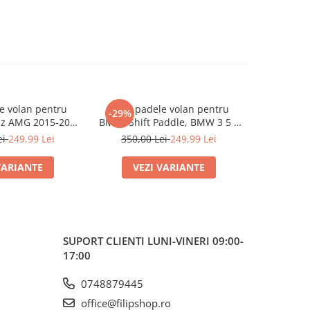
e volan pentru
Set 2 padele volan pentru
Set 2 pa
-29%
-29%
z AMG 2015-2019
BMW, Shift Paddle, BMW 3 5 6
BMW, Shi
A45 C63 , Shift
7 X3 X4 X5,G20 G30 G31 G32
M3 M
ei
249,99 Lei
350,00 Lei
249,99 Lei
350,0
addle
G12 G01 G02 G05
VARIANTE
VEZI VARIANTE
VE
SUPORT CLIENTI
LUNI-VINERI 09:00-
17:00
0748879445
office@filipshop.ro