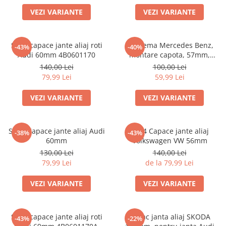
Scule Vulcanizare
VEZI VARIANTE
VEZI VARIANTE
Cadouri Potrivite
Accesorii Telefon
Set 4 capace jante aliaj roti
Emblema Mercedes Benz,
-43%
-40%
Aparate premium
Audi 60mm 4B0601170
montare capota, 57mm,
A2048170616
140,00 Lei
100,00 Lei
Instrumente de scris premium
79,99 Lei
59,99 Lei
LaBubu
VEZI VARIANTE
VEZI VARIANTE
Ștampile
Set 4 Capace jante aliaj Audi
Set 4 Capace jante aliaj
-38%
-43%
60mm
Volkswagen VW 56mm
130,00 Lei
140,00 Lei
79,99 Lei
de la 79,99 Lei
VEZI VARIANTE
VEZI VARIANTE
Set 4 capace jante aliaj roti
Capac janta aliaj SKODA
-43%
-22%