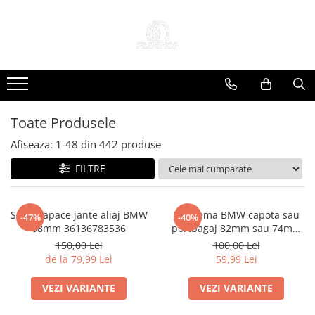
Toate Produsele
Anvelope
Anvelope Reconstruite
Anvelope Second-Hand
Toate Produsele
Anvelope SH iarna
Afiseaza:
1-
48
din
442
produse
Anvelope SH vara
FILTRE
Capace Jante
Jante
Jante NOI
Set 4 Capace jante aliaj BMW
Emblema BMW capota sau
-47%
-40%
68mm 36136783536
portbagaj 82mm sau 74mm
Jante Second-Hand
(51 14-8132375)
150,00 Lei
100,00 Lei
Accesorii Auto
de la 79,99 Lei
59,99 Lei
Padele Auto
VEZI VARIANTE
VEZI VARIANTE
Accesorii Exterior Auto