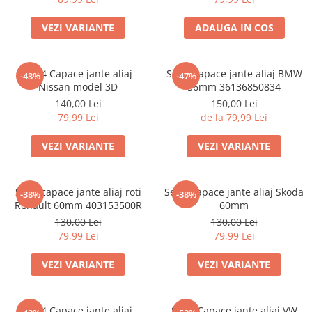
VEZI VARIANTE
ADAUGA IN COS
set 4 Capace jante aliaj
Set 4 Capace jante aliaj BMW
-43%
-47%
Nissan model 3D
56mm 36136850834
140,00 Lei
150,00 Lei
79,99 Lei
de la 79,99 Lei
VEZI VARIANTE
VEZI VARIANTE
Set 4 capace jante aliaj roti
Set 4 Capace jante aliaj Skoda
-38%
-38%
Renault 60mm 403153500R
60mm
130,00 Lei
130,00 Lei
79,99 Lei
79,99 Lei
VEZI VARIANTE
VEZI VARIANTE
Set 4 Capace jante aliaj
Set 4 Capace jante aliaj VW