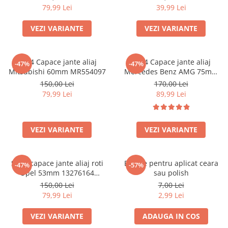
79,99 Lei
39,99 Lei
VEZI VARIANTE
VEZI VARIANTE
set 4 Capace jante aliaj
set 4 Capace jante aliaj
-47%
-47%
Mitsubishi 60mm MR554097
Mercedes Benz AMG 75mm
(inel prindere) A0004003100
150,00 Lei
170,00 Lei
79,99 Lei
89,99 Lei
VEZI VARIANTE
VEZI VARIANTE
Set 4 capace jante aliaj roti
Burete pentru aplicat ceara
-47%
-57%
Opel 53mm 13276164
sau polish
467597050
150,00 Lei
7,00 Lei
79,99 Lei
2,99 Lei
VEZI VARIANTE
ADAUGA IN COS