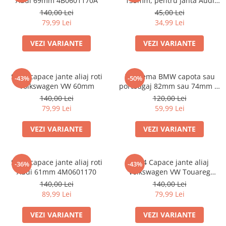
Audi 69mm 4B0601170A
135mm, pentru janta Audi
4F0601165N
140,00 Lei
45,00 Lei
79,99 Lei
34,99 Lei
VEZI VARIANTE
VEZI VARIANTE
Set 4 capace jante aliaj roti
Emblema BMW capota sau
-43%
-50%
Volkswagen VW 60mm
portbagaj 82mm sau 74mm (8
132375 05)
140,00 Lei
120,00 Lei
79,99 Lei
59,99 Lei
VEZI VARIANTE
VEZI VARIANTE
Set 4 capace jante aliaj roti
Set 4 Capace jante aliaj
-36%
-43%
Audi 61mm 4M0601170
Volkswagen VW Touareg
7L6601149
140,00 Lei
140,00 Lei
89,99 Lei
79,99 Lei
VEZI VARIANTE
VEZI VARIANTE