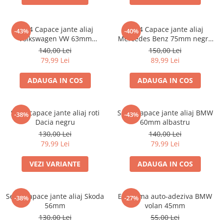
Set 4 Capace jante aliaj
set 4 Capace jante aliaj
-43%
-40%
Volkswagen VW 63mm
Mercedes Benz 75mm negru
7M7601165 7D0601165
lucios complet (inel prindere)
140,00 Lei
150,00 Lei
79,99 Lei
89,99 Lei
ADAUGA IN COS
ADAUGA IN COS
Set 4 capace jante aliaj roti
Set 4 Capace jante aliaj BMW
-38%
-43%
Dacia negru
60mm albastru
130,00 Lei
140,00 Lei
79,99 Lei
79,99 Lei
VEZI VARIANTE
ADAUGA IN COS
Set 4 Capace jante aliaj Skoda
Emblema auto-adeziva BMW
-38%
-27%
56mm
volan 45mm
130,00 Lei
55,00 Lei