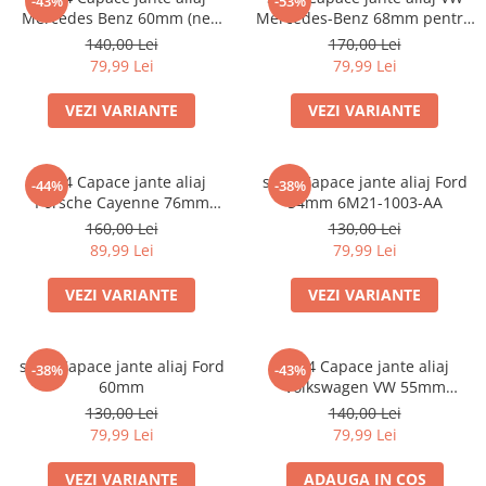
-43%
-53%
Mercedes Benz 60mm (new
Mercedes-Benz 68mm pentru
black) / (silver)
jante originale BMW
140,00 Lei
170,00 Lei
79,99 Lei
79,99 Lei
VEZI VARIANTE
VEZI VARIANTE
set 4 Capace jante aliaj
set 4 Capace jante aliaj Ford
-44%
-38%
Porsche Cayenne 76mm
54mm 6M21-1003-AA
7L5601149
160,00 Lei
130,00 Lei
89,99 Lei
79,99 Lei
VEZI VARIANTE
VEZI VARIANTE
set 4 Capace jante aliaj Ford
Set 4 Capace jante aliaj
-38%
-43%
60mm
Volkswagen VW 55mm
6N0601171
130,00 Lei
140,00 Lei
79,99 Lei
79,99 Lei
VEZI VARIANTE
ADAUGA IN COS