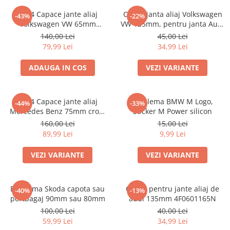
Accesorii interior auto
Set 4 Capace jante aliaj
Capac janta aliaj Volkswagen
-43%
-22%
Brelocuri
Volkswagen VW 65mm
VW 135mm, pentru janta Audi
Huse Scaun
3B7601171
4F0601165N
140,00 Lei
45,00 Lei
79,99 Lei
34,99 Lei
Inele de Ghidaj
Întreținere Auto
ADAUGA IN COS
VEZI VARIANTE
Pistoale de curatat (tornadoare)
Pistoale Profesionale
set 4 Capace jante aliaj
Emblema BMW M Logo,
-44%
-33%
Piese de schimb
Mercedes Benz 75mm crom
Sticker M Power silicon
Bureti
A1714000025
160,00 Lei
15,00 Lei
89,99 Lei
9,99 Lei
Perii
Solutii
VEZI VARIANTE
VEZI VARIANTE
Solutii Exterior Auto
Solutii interior auto
Emblema Skoda capota sau
Capac pentru jante aliaj de
-40%
-13%
Scule și Unelte
portbagaj 90mm sau 80mm
audi 135mm 4F0601165N
Accesorii scule
100,00 Lei
40,00 Lei
59,99 Lei
34,99 Lei
Scule Vopsitorie