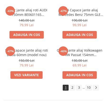
Capac jante aliaj roti AUDI
set 4 Capace jante aliaj
-43%
-47%
150mm 8E0601165
Mercedes Benz 75mm GLE
(8ED601165 )
W167 / GLS X167 A1674015960
140,00 Lei
190,00 Lei
79,99 Lei
99,99 Lei
ADAUGA IN COS
ADAUGA IN COS
Set 4 capace jante aliaj roti
Capac jante aliaj Volkswagen
-47%
-46%
Dacia 60mm (model nou)
VW Passat 154mm
1K0601149EQZQ
150,00 Lei
130,00 Lei
79,99 Lei
69,99 Lei
VEZI VARIANTE
ADAUGA IN COS
1
2
3
10
...