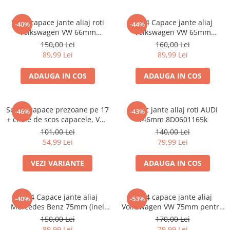
Set 4 capace jante aliaj roti
Set 4 Capace jante aliaj
-40%
-44%
Volkswagen VW 66mm
Volkswagen VW 65mm
5G0601171
5H0601171
150,00 Lei
160,00 Lei
89,99 Lei
89,99 Lei
ADAUGA IN COS
ADAUGA IN COS
Set 20 capace prezoane pe 17
Capac jante aliaj roti AUDI
-46%
-43%
+ cheie de scos capacele, VW/
146mm 8D0601165k
Audi /Skoda
101,00 Lei
140,00 Lei
54,99 Lei
79,99 Lei
VEZI VARIANTE
ADAUGA IN COS
set 4 Capace jante aliaj
Set 4 capace jante aliaj
-40%
-53%
Mercedes Benz 75mm (inel
Volkswagen VW 75mm pentru
prindere)
jante originale Mercedes
150,00 Lei
170,00 Lei
A1714000025
89,99 Lei
79,99 Lei