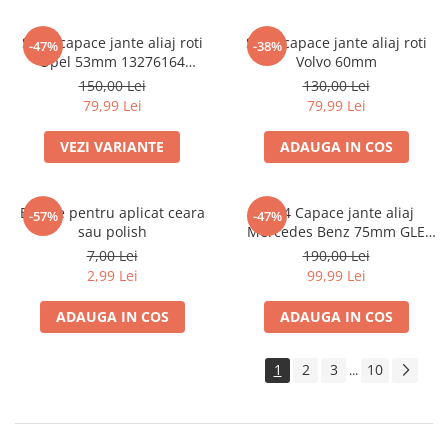
Set 4 capace jante aliaj roti
Set 4 capace jante aliaj roti
-47%
-38%
Opel 53mm 13276164
Volvo 60mm
467597050
150,00 Lei
130,00 Lei
79,99 Lei
79,99 Lei
VEZI VARIANTE
ADAUGA IN COS
Burete pentru aplicat ceara
set 4 Capace jante aliaj
-57%
-47%
sau polish
Mercedes Benz 75mm GLE
W167 / GLS X167 A1674015960
7,00 Lei
190,00 Lei
2,99 Lei
99,99 Lei
ADAUGA IN COS
ADAUGA IN COS
1
2
3
10
...