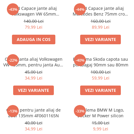
Set 4 Capace jante aliaj
set 4 Capace jante aliaj
-43%
-44%
Volkswagen VW 65mm
Mercedes Benz 75mm crom
3B7601171
A1714000025
140,00 Lei
160,00 Lei
79,99 Lei
89,99 Lei
ADAUGA IN COS
VEZI VARIANTE
Capac janta aliaj Volkswagen
Emblema Skoda capota sau
-22%
-40%
VW 135mm, pentru janta Audi
portbagaj 90mm sau 80mm
4F0601165N
45,00 Lei
100,00 Lei
34,99 Lei
59,99 Lei
VEZI VARIANTE
VEZI VARIANTE
Capac pentru jante aliaj de
Emblema BMW M Logo,
-13%
-33%
audi 135mm 4F0601165N
Sticker M Power silicon
40,00 Lei
15,00 Lei
34,99 Lei
9,99 Lei