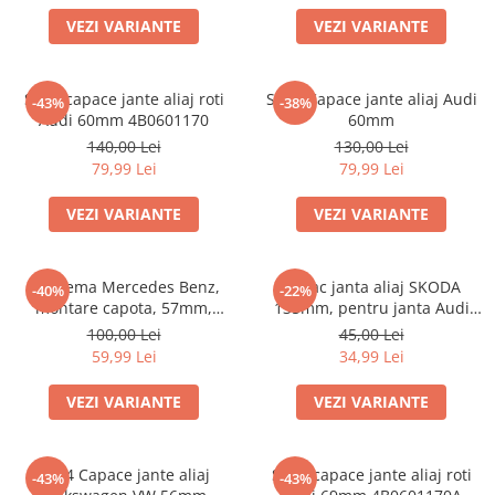
VEZI VARIANTE
VEZI VARIANTE
Set 4 capace jante aliaj roti
Set 4 Capace jante aliaj Audi
-43%
-38%
Audi 60mm 4B0601170
60mm
140,00 Lei
130,00 Lei
79,99 Lei
79,99 Lei
VEZI VARIANTE
VEZI VARIANTE
Emblema Mercedes Benz,
Capac janta aliaj SKODA
-40%
-22%
montare capota, 57mm,
135mm, pentru janta Audi
A2048170616
4F0601165N
100,00 Lei
45,00 Lei
59,99 Lei
34,99 Lei
VEZI VARIANTE
VEZI VARIANTE
Set 4 Capace jante aliaj
Set 4 capace jante aliaj roti
-43%
-43%