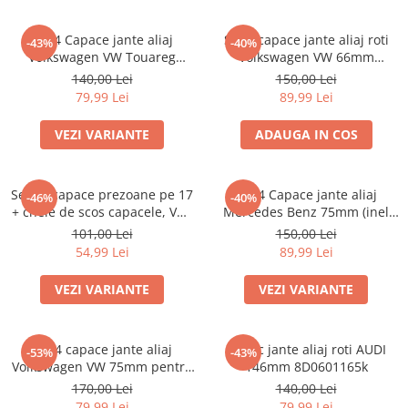
Set 4 Capace jante aliaj
Set 4 capace jante aliaj roti
-43%
-40%
Volkswagen VW Touareg
Volkswagen VW 66mm
7L6601149
5G0601171
140,00 Lei
150,00 Lei
79,99 Lei
89,99 Lei
VEZI VARIANTE
ADAUGA IN COS
Set 20 capace prezoane pe 17
set 4 Capace jante aliaj
-46%
-40%
+ cheie de scos capacele, VW/
Mercedes Benz 75mm (inel
Audi /Skoda
prindere)
101,00 Lei
150,00 Lei
54,99 Lei
89,99 Lei
VEZI VARIANTE
VEZI VARIANTE
Set 4 capace jante aliaj
Capac jante aliaj roti AUDI
-53%
-43%
Volkswagen VW 75mm pentru
146mm 8D0601165k
jante originale Mercedes
170,00 Lei
140,00 Lei
A1714000025
79,99 Lei
79,99 Lei