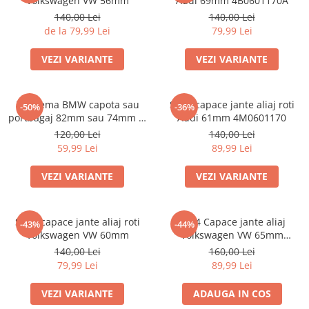
Volkswagen VW 56mm
Audi 69mm 4B0601170A
140,00 Lei
140,00 Lei
de la 79,99 Lei
79,99 Lei
VEZI VARIANTE
VEZI VARIANTE
Emblema BMW capota sau
Set 4 capace jante aliaj roti
-50%
-36%
portbagaj 82mm sau 74mm (8
Audi 61mm 4M0601170
132375 05)
120,00 Lei
140,00 Lei
59,99 Lei
89,99 Lei
VEZI VARIANTE
VEZI VARIANTE
Set 4 capace jante aliaj roti
Set 4 Capace jante aliaj
-43%
-44%
Volkswagen VW 60mm
Volkswagen VW 65mm
5H0601171
140,00 Lei
160,00 Lei
79,99 Lei
89,99 Lei
VEZI VARIANTE
ADAUGA IN COS