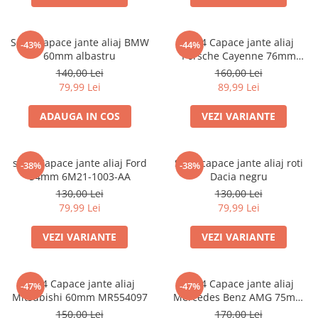
Set 4 Capace jante aliaj BMW
set 4 Capace jante aliaj
-43%
-44%
60mm albastru
Porsche Cayenne 76mm
7L5601149
140,00 Lei
160,00 Lei
79,99 Lei
89,99 Lei
ADAUGA IN COS
VEZI VARIANTE
set 4 Capace jante aliaj Ford
Set 4 capace jante aliaj roti
-38%
-38%
54mm 6M21-1003-AA
Dacia negru
130,00 Lei
130,00 Lei
79,99 Lei
79,99 Lei
VEZI VARIANTE
VEZI VARIANTE
set 4 Capace jante aliaj
set 4 Capace jante aliaj
-47%
-47%
Mitsubishi 60mm MR554097
Mercedes Benz AMG 75mm
(inel prindere) A0004003100
150,00 Lei
170,00 Lei