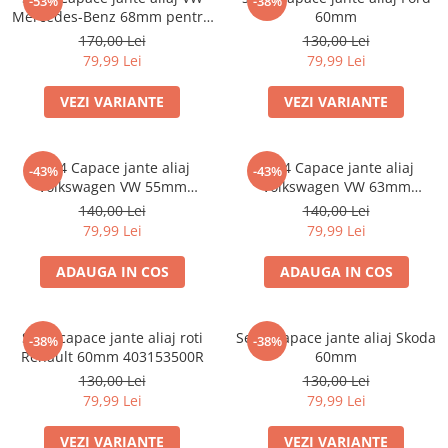
-53%
-38%
Mercedes-Benz 68mm pentru
60mm
jante originale BMW
170,00 Lei
130,00 Lei
79,99 Lei
79,99 Lei
VEZI VARIANTE
VEZI VARIANTE
Set 4 Capace jante aliaj
Set 4 Capace jante aliaj
-43%
-43%
Volkswagen VW 55mm
Volkswagen VW 63mm
6N0601171
7M7601165 7D0601165
140,00 Lei
140,00 Lei
79,99 Lei
79,99 Lei
ADAUGA IN COS
ADAUGA IN COS
Set 4 capace jante aliaj roti
Set 4 Capace jante aliaj Skoda
-38%
-38%
Renault 60mm 403153500R
60mm
130,00 Lei
130,00 Lei
79,99 Lei
79,99 Lei
VEZI VARIANTE
VEZI VARIANTE