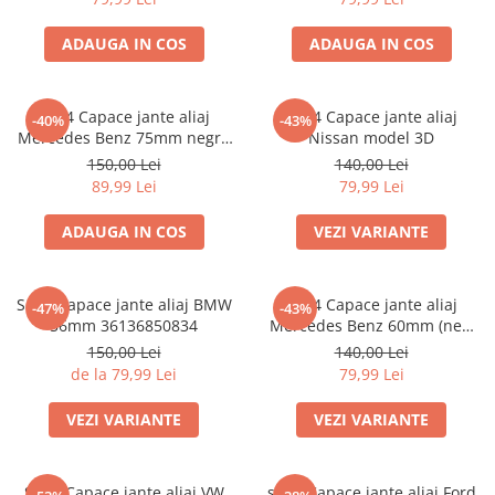
ADAUGA IN COS
ADAUGA IN COS
set 4 Capace jante aliaj
set 4 Capace jante aliaj
-40%
-43%
Mercedes Benz 75mm negru
Nissan model 3D
lucios complet (inel prindere)
150,00 Lei
140,00 Lei
89,99 Lei
79,99 Lei
ADAUGA IN COS
VEZI VARIANTE
Set 4 Capace jante aliaj BMW
Set 4 Capace jante aliaj
-47%
-43%
56mm 36136850834
Mercedes Benz 60mm (new
black) / (silver)
150,00 Lei
140,00 Lei
de la 79,99 Lei
79,99 Lei
VEZI VARIANTE
VEZI VARIANTE
Set 4 Capace jante aliaj VW
set 4 Capace jante aliaj Ford