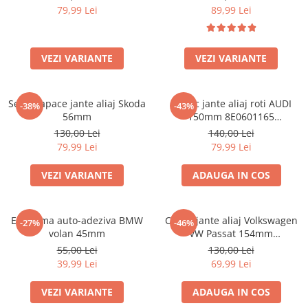
79,99 Lei
89,99 Lei
VEZI VARIANTE
VEZI VARIANTE
Set 4 Capace jante aliaj Skoda
Capac jante aliaj roti AUDI
-38%
-43%
56mm
150mm 8E0601165
(8ED601165 )
130,00 Lei
140,00 Lei
79,99 Lei
79,99 Lei
VEZI VARIANTE
ADAUGA IN COS
Emblema auto-adeziva BMW
Capac jante aliaj Volkswagen
-27%
-46%
volan 45mm
VW Passat 154mm
1K0601149EQZQ
55,00 Lei
130,00 Lei
39,99 Lei
69,99 Lei
VEZI VARIANTE
ADAUGA IN COS