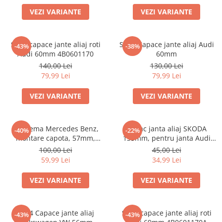
VEZI VARIANTE
VEZI VARIANTE
Set 4 capace jante aliaj roti
Set 4 Capace jante aliaj Audi
-43%
-38%
Audi 60mm 4B0601170
60mm
140,00 Lei
130,00 Lei
79,99 Lei
79,99 Lei
VEZI VARIANTE
VEZI VARIANTE
Emblema Mercedes Benz,
Capac janta aliaj SKODA
-40%
-22%
montare capota, 57mm,
135mm, pentru janta Audi
A2048170616
4F0601165N
100,00 Lei
45,00 Lei
59,99 Lei
34,99 Lei
VEZI VARIANTE
VEZI VARIANTE
Set 4 Capace jante aliaj
Set 4 capace jante aliaj roti
-43%
-43%