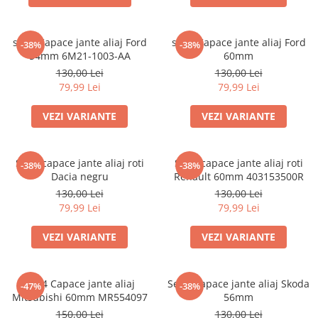
set 4 Capace jante aliaj Ford
set 4 Capace jante aliaj Ford
-38%
-38%
54mm 6M21-1003-AA
60mm
130,00 Lei
130,00 Lei
79,99 Lei
79,99 Lei
VEZI VARIANTE
VEZI VARIANTE
Set 4 capace jante aliaj roti
Set 4 capace jante aliaj roti
-38%
-38%
Dacia negru
Renault 60mm 403153500R
130,00 Lei
130,00 Lei
79,99 Lei
79,99 Lei
VEZI VARIANTE
VEZI VARIANTE
set 4 Capace jante aliaj
Set 4 Capace jante aliaj Skoda
-47%
-38%
Mitsubishi 60mm MR554097
56mm
150,00 Lei
130,00 Lei