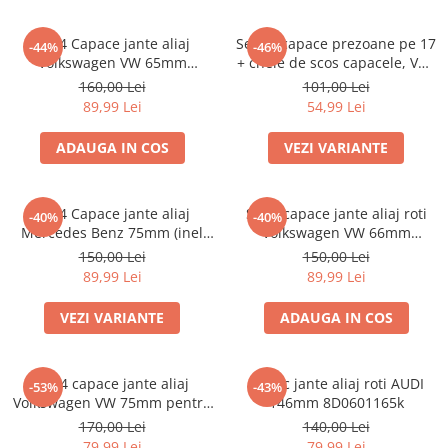
Set 4 Capace jante aliaj
Set 20 capace prezoane pe 17
-44%
-46%
Volkswagen VW 65mm
+ cheie de scos capacele, VW/
5H0601171
Audi /Skoda
160,00 Lei
101,00 Lei
89,99 Lei
54,99 Lei
ADAUGA IN COS
VEZI VARIANTE
set 4 Capace jante aliaj
Set 4 capace jante aliaj roti
-40%
-40%
Mercedes Benz 75mm (inel
Volkswagen VW 66mm
prindere)
5G0601171
150,00 Lei
150,00 Lei
89,99 Lei
89,99 Lei
VEZI VARIANTE
ADAUGA IN COS
Set 4 capace jante aliaj
Capac jante aliaj roti AUDI
-53%
-43%
Volkswagen VW 75mm pentru
146mm 8D0601165k
jante originale Mercedes
170,00 Lei
140,00 Lei
A1714000025
79,99 Lei
79,99 Lei