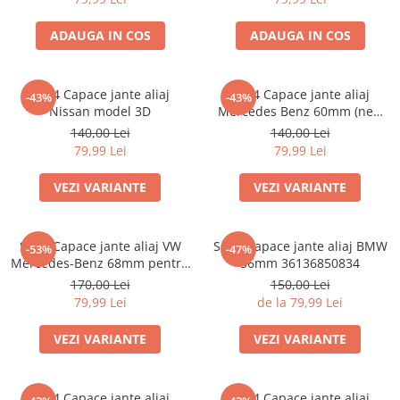
ADAUGA IN COS
ADAUGA IN COS
set 4 Capace jante aliaj
Set 4 Capace jante aliaj
-43%
-43%
Nissan model 3D
Mercedes Benz 60mm (new
black) / (silver)
140,00 Lei
140,00 Lei
79,99 Lei
79,99 Lei
VEZI VARIANTE
VEZI VARIANTE
Set 4 Capace jante aliaj VW
Set 4 Capace jante aliaj BMW
-53%
-47%
Mercedes-Benz 68mm pentru
56mm 36136850834
jante originale BMW
170,00 Lei
150,00 Lei
79,99 Lei
de la 79,99 Lei
VEZI VARIANTE
VEZI VARIANTE
Set 4 Capace jante aliaj
Set 4 Capace jante aliaj