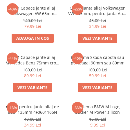
Set 4 Capace jante aliaj
Capac janta aliaj Volkswagen
-43%
-22%
Volkswagen VW 65mm
VW 135mm, pentru janta Audi
3B7601171
4F0601165N
140,00 Lei
45,00 Lei
79,99 Lei
34,99 Lei
ADAUGA IN COS
VEZI VARIANTE
set 4 Capace jante aliaj
Emblema Skoda capota sau
-44%
-40%
Mercedes Benz 75mm crom
portbagaj 90mm sau 80mm
A1714000025
160,00 Lei
100,00 Lei
89,99 Lei
59,99 Lei
VEZI VARIANTE
VEZI VARIANTE
Capac pentru jante aliaj de
Emblema BMW M Logo,
-13%
-33%
audi 135mm 4F0601165N
Sticker M Power silicon
40,00 Lei
15,00 Lei
34,99 Lei
9,99 Lei