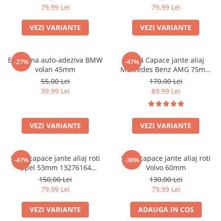
79,99 Lei
79,99 Lei
VEZI VARIANTE
VEZI VARIANTE
Emblema auto-adeziva BMW
set 4 Capace jante aliaj
-27%
-47%
volan 45mm
Mercedes Benz AMG 75mm
(inel prindere) A0004003100
55,00 Lei
170,00 Lei
39,99 Lei
89,99 Lei
VEZI VARIANTE
VEZI VARIANTE
Set 4 capace jante aliaj roti
Set 4 capace jante aliaj roti
-47%
-38%
Opel 53mm 13276164
Volvo 60mm
467597050
150,00 Lei
130,00 Lei
79,99 Lei
79,99 Lei
VEZI VARIANTE
ADAUGA IN COS