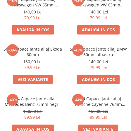
-43%
-43%
Volkswagen VW 55mm
Volkswagen VW 63mm
6N0601171
7M7601165 7D0601165
140,00 Lei
140,00 Lei
79,99 Lei
79,99 Lei
ADAUGA IN COS
ADAUGA IN COS
Set 4 Capace jante aliaj Skoda
Set 4 Capace jante aliaj BMW
-38%
-43%
60mm
60mm albastru
130,00 Lei
140,00 Lei
79,99 Lei
79,99 Lei
VEZI VARIANTE
ADAUGA IN COS
set 4 Capace jante aliaj
set 4 Capace jante aliaj
-40%
-44%
Mercedes Benz 75mm negru
Porsche Cayenne 76mm
lucios complet (inel prindere)
7L5601149
150,00 Lei
160,00 Lei
89,99 Lei
89,99 Lei
ADAUGA IN COS
VEZI VARIANTE