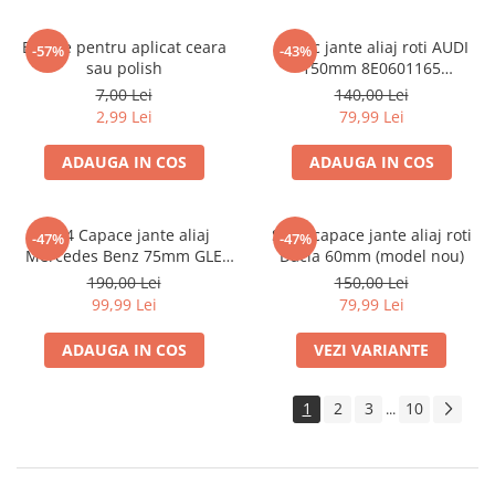
Burete pentru aplicat ceara
Capac jante aliaj roti AUDI
-57%
-43%
sau polish
150mm 8E0601165
(8ED601165 )
7,00 Lei
140,00 Lei
2,99 Lei
79,99 Lei
ADAUGA IN COS
ADAUGA IN COS
set 4 Capace jante aliaj
Set 4 capace jante aliaj roti
-47%
-47%
Mercedes Benz 75mm GLE
Dacia 60mm (model nou)
W167 / GLS X167 A1674015960
190,00 Lei
150,00 Lei
99,99 Lei
79,99 Lei
ADAUGA IN COS
VEZI VARIANTE
1
2
3
10
...