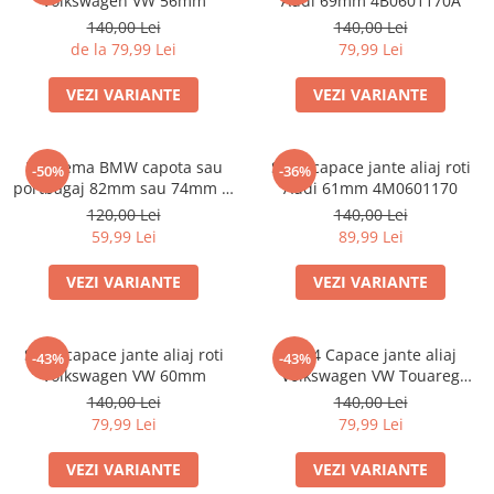
Volkswagen VW 56mm
Audi 69mm 4B0601170A
140,00 Lei
140,00 Lei
de la 79,99 Lei
79,99 Lei
VEZI VARIANTE
VEZI VARIANTE
Emblema BMW capota sau
Set 4 capace jante aliaj roti
-50%
-36%
portbagaj 82mm sau 74mm (8
Audi 61mm 4M0601170
132375 05)
120,00 Lei
140,00 Lei
59,99 Lei
89,99 Lei
VEZI VARIANTE
VEZI VARIANTE
Set 4 capace jante aliaj roti
Set 4 Capace jante aliaj
-43%
-43%
Volkswagen VW 60mm
Volkswagen VW Touareg
7L6601149
140,00 Lei
140,00 Lei
79,99 Lei
79,99 Lei
VEZI VARIANTE
VEZI VARIANTE