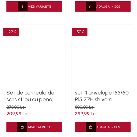
VEZI VARIANTE
ADAUGA IN COS
-22%
-50%
Set de cerneala de
set 4 anvelope 165/60
scris stilou cu pene,
R15 77H sh vara
caligrafie vintage,
Continental 7mm cu
270,00 Lei
800,00 Lei
sigilare cu ceara,
garantie
209,99 Lei
399,99 Lei
stampila, birou, tip
cadou
ADAUGA IN COS
ADAUGA IN COS