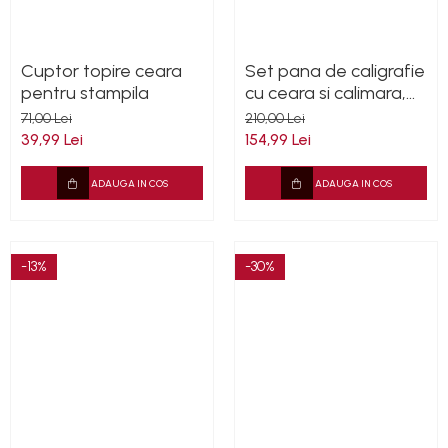
Cuptor topire ceara
Set pana de caligrafie
pentru stampila
cu ceara si calimara,
tip bufnita cadou
71,00 Lei
210,00 Lei
39,99 Lei
154,99 Lei
ADAUGA IN COS
ADAUGA IN COS
-13%
-30%