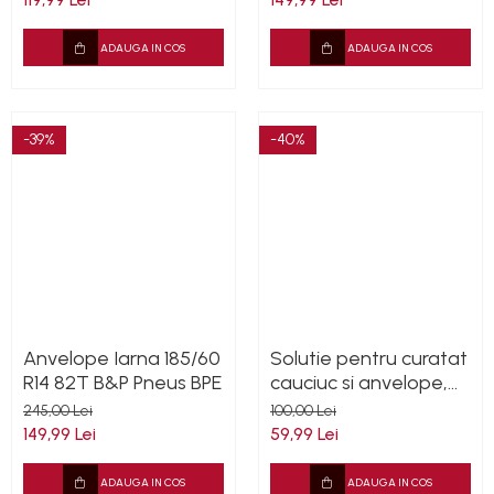
Accesorii scule
Scule Vopsitorie
ADAUGA IN COS
ADAUGA IN COS
Scule Vulcanizare
Cadouri Potrivite
-39%
-40%
Accesorii Telefon
Aparate premium
Instrumente de scris premium
LaBubu
Ștampile
Anvelope Iarna 185/60
Solutie pentru curatat
R14 82T B&P Pneus BPE
cauciuc si anvelope,
Cleantech 1L
245,00 Lei
100,00 Lei
149,99 Lei
59,99 Lei
ADAUGA IN COS
ADAUGA IN COS