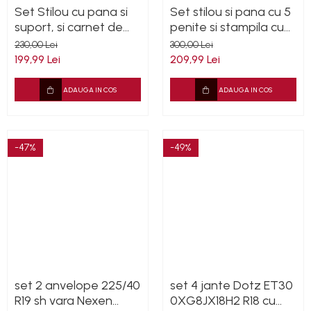
Set Stilou cu pana si
Set stilou si pana cu 5
suport, si carnet de
penite si stampila cu
piele retro de lux
ceara (cadou 12
230,00 Lei
300,00 Lei
penite)
199,99 Lei
209,99 Lei
ADAUGA IN COS
ADAUGA IN COS
-47%
-49%
set 2 anvelope 225/40
set 4 jante Dotz ET30
R19 sh vara Nexen
0XG8JX18H2 R18 cu