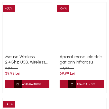
-60%
-57%
Mouse Wireless,
Aparat masaj electric
2.4Ghz USB, Wireless,
gat prin infrarosu
negru
99,00 Lei
164,00 Lei
39,99 Lei
69,99 Lei
ADAUGA IN COS
ADAUGA IN COS
-48%