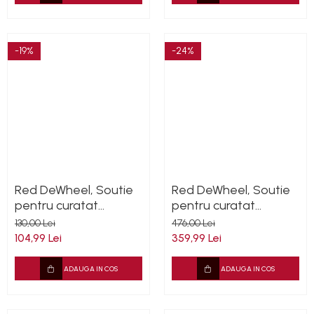
-19%
-24%
Red DeWheel, Soutie
Red DeWheel, Soutie
pentru curatat
pentru curatat
rezidurile de fier, de
rezidurile de fier, de
130,00 Lei
476,00 Lei
pe jante, 1L
pe jante, 5L
104,99 Lei
359,99 Lei
ADAUGA IN COS
ADAUGA IN COS