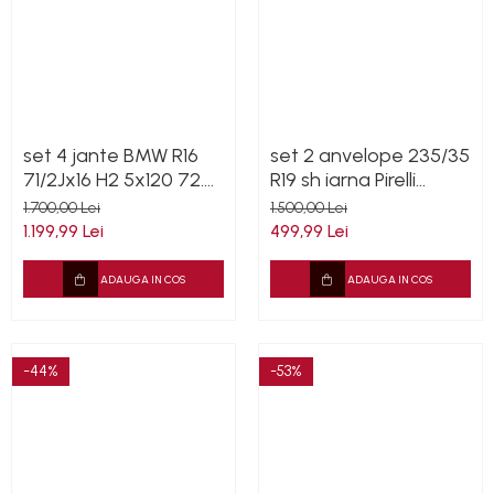
set 4 jante BMW R16
set 2 anvelope 235/35
71/2Jx16 H2 5x120 72.2
R19 sh iarna Pirelli
6796237 SH cu
7.5mm cu garantie
1.700,00 Lei
1.500,00 Lei
senzori
1.199,99 Lei
499,99 Lei
ADAUGA IN COS
ADAUGA IN COS
-44%
-53%