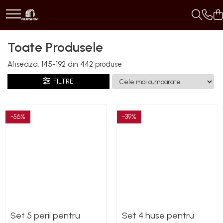
Toate Produsele
Toate Produsele
Anvelope
Afiseaza:
145-
192
din
442
produse
Anvelope Reconstruite
FILTRE
Anvelope Second-Hand
Anvelope SH iarna
Anvelope SH vara
-56%
-39%
Capace Jante
Jante
Jante NOI
Jante Second-Hand
Accesorii Auto
Padele Auto
Accesorii Exterior Auto
Set 5 perii pentru
Set 4 huse pentru