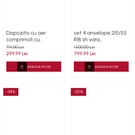
Dispozitiv cu aer
set 4 anvelope 215/55
comprimat,cu
R18 sh vara
conexiune la aspirator,
Continental 6mm cu
714,00 Lei
1.500,00 Lei
cu duză rotativă din
garantie
299,99 Lei
799,99 Lei
metal și furtun
ADAUGA IN COS
ADAUGA IN COS
-34%
-50%