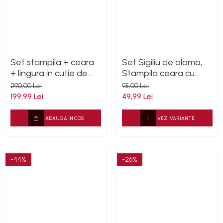
Set stampila + ceara
Set Sigiliu de alama,
+ lingura in cutie de
Stampila ceara cu
lemn gravat
maner lemn - diferite
290,00 Lei
95,00 Lei
modele
199,99 Lei
49,99 Lei
ADAUGA IN COS
VEZI VARIANTE
-44%
-26%