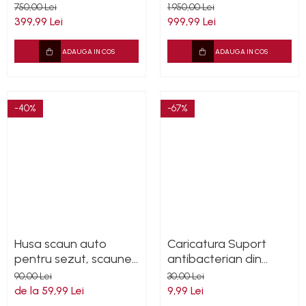
6mm cu garantie
garantie
750,00 Lei
1.950,00 Lei
399,99 Lei
999,99 Lei
ADAUGA IN COS
ADAUGA IN COS
-40%
-67%
Husa scaun auto
Caricatura Suport
pentru sezut, scaune
antibacterian din
universale
silicon de buzunar
90,00 Lei
30,00 Lei
fara sticla 30ml
de la 59,99 Lei
9,99 Lei