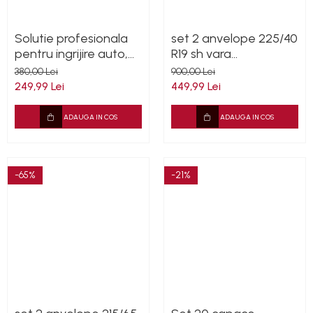
Solutie profesionala
set 2 anvelope 225/40
pentru ingrijire auto,
R19 sh vara
Dressing interior auto,
Bridgestone 5.5mm cu
380,00 Lei
900,00 Lei
5L
garantie
249,99 Lei
449,99 Lei
ADAUGA IN COS
ADAUGA IN COS
-65%
-21%