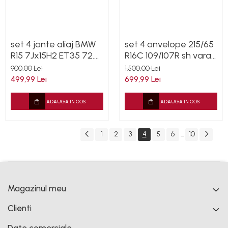
set 4 jante aliaj BMW
set 4 anvelope 215/65
R15 7Jx15H2 ET35 72.6
R16C 109/107R sh vara
5x120 second cu
Continental 6mm cu
900,00 Lei
1.500,00 Lei
garantie
garantie
499,99 Lei
699,99 Lei
ADAUGA IN COS
ADAUGA IN COS
1
2
3
4
5
6
10
...
Magazinul meu
Clienti