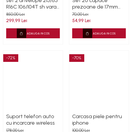
set 2 anvelope 215/65
Set 20 capace
R16C 106/104T sh vara
prezoane de 17mm
Goodyear 7mm cu
plus cheie de scos
850,00 Lei
70,00 Lei
garantie
capacele, rosii
299,99 Lei
54,99 Lei
ADAUGA IN COS
ADAUGA IN COS
-72%
-70%
Suport telefon auto
Carcasa piele pentru
cu incarcare wireless
iphone
178,00 Lei
100,00 Lei