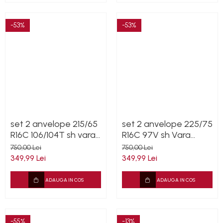
-53%
-53%
set 2 anvelope 215/65
set 2 anvelope 225/75
R16C 106/104T sh vara
R16C 97V sh Vara
M+S Michelin 6mm cu
Nexen 6.5mm cu
750,00 Lei
750,00 Lei
garantie
garantie
349,99 Lei
349,99 Lei
ADAUGA IN COS
ADAUGA IN COS
-55%
-13%