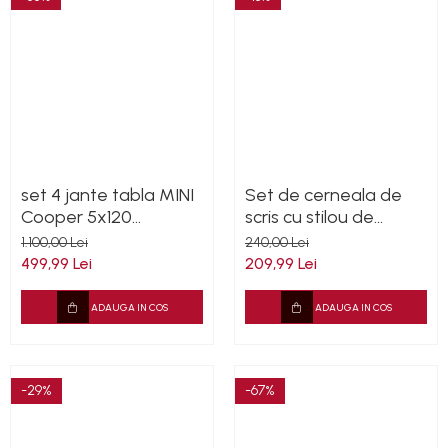
set 4 jante tabla MINI
Set de cerneala de
Cooper 5x120
scris cu stilou de
61/2JX16H2 S46 ET46
caligrafie vintage de
1.100,00 Lei
240,00 Lei
R16 cu senzori
lux, stilou, calimara,
499,99 Lei
209,99 Lei
cadou de papetarie,
cu 5 pene
ADAUGA IN COS
ADAUGA IN COS
-29%
-67%