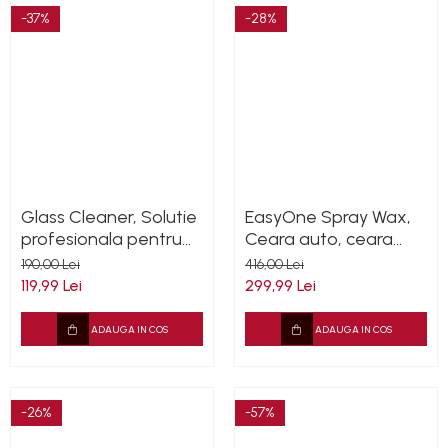
-37%
-28%
Glass Cleaner, Solutie
EasyOne Spray Wax,
profesionala pentru
Ceara auto, ceara
curatat geamuri,
sintetica, Cleantech,
190,00 Lei
416,00 Lei
parbriz 5L
5L
119,99 Lei
299,99 Lei
ADAUGA IN COS
ADAUGA IN COS
-26%
-57%