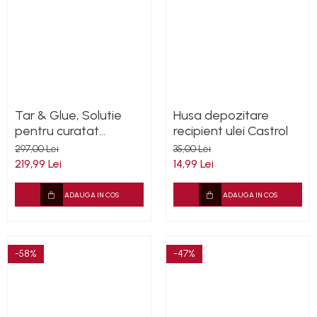
Tar & Glue, Solutie
Husa depozitare
pentru curatat
recipient ulei Castrol
rezidurile de smoala,
297,00 Lei
35,00 Lei
lipici, cauciuc, ulei, 5L
219,99 Lei
14,99 Lei
ADAUGA IN COS
ADAUGA IN COS
-58%
-47%