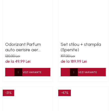
Odorizant Parfum
Set stilou + stampila
auto aerisire aer
(5penite)
conditionat
120,00 Lei
197,00 Lei
de la 49,99 Lei
de la 189,99 Lei
VEZI VARIANTE
VEZI VARIANTE
-31%
-47%