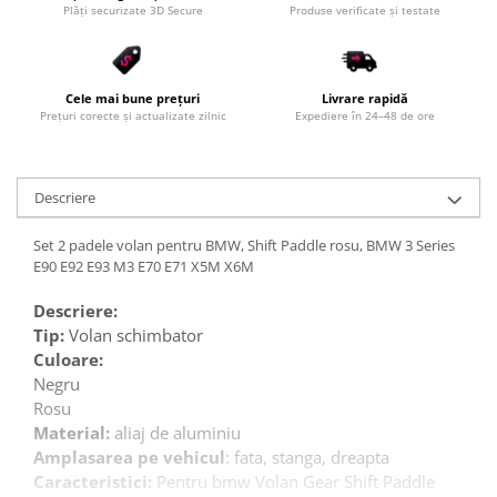
Plăți securizate 3D Secure
Produse verificate și testate
Cele mai bune prețuri
Livrare rapidă
Prețuri corecte și actualizate zilnic
Expediere în 24–48 de ore
Descriere
Set 2 padele volan pentru BMW, Shift Paddle rosu, BMW 3 Series
E90 E92 E93 M3 E70 E71 X5M X6M
Descriere:
Tip:
Volan schimbator
Culoare:
Negru
Rosu
Material:
aliaj de aluminiu
Amplasarea pe vehicul
: fata, stanga, dreapta
Caracteristici:
Pentru bmw Volan Gear Shift Paddle