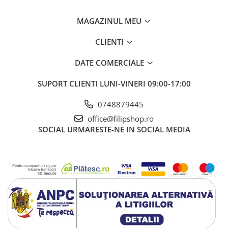
Pachet:
1 pereche extensie schimbator schimbator
paleta (stanga + dreapta
)
MAGAZINUL MEU
Instiintare:
Se potriveste numai cu modele cu paleta
schimbatoare de volan originale
CLIENTI
DATE COMERCIALE
SUPORT CLIENTI
LUNI-VINERI 09:00-17:00
0748879445
office@filipshop.ro
SOCIAL
URMARESTE-NE IN SOCIAL MEDIA