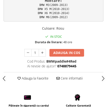
Montare:
BMW M3(2009-2013)

BMW X5 M(2010-2013)

BMW X6 M(2010-2014)

BMW M6(2009-2012)
Culoare
:
Rosu
IN STOC
Durata de livrare:
48 ore
ADAUGA IN COS
Cod Produs:
BMWpaddle#4Red
Ai nevoie de ajutor?
0748879445
Adauga la Favorite
Cere informatii
Plătește în siguranță cu cardul
Calitate Garantată