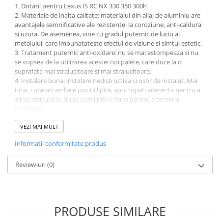
1. Dotari: pentru Lexus IS RC NX 330 350 300h
2. Materiale de inalta calitate: materialul din aliaj de aluminiu are
avantajele semnificative ale rezistentei la coroziune, anti-caldura
si uzura. De asemenea, vine cu gradul puternic de luciu al
metalului, care imbunatateste efectul de viziune si simtul estetic.
3. Tratament puternic anti-oxidare: nu se mai estompeaza si nu
se vopsea de la utilizarea acestei noi palete, care duce la o
suprafata mai stralucitoare si mai stralucitoare.
4. Instalare buna: instalare nedistructiva si usor de instalat. Mai
intai, curatati ambele pozitii lipite, apoi rupeti aderenta pentru a
alinia articulatia, dupa care lipiti-le ferm pentru a termina
instalarea.
5. Modelarea ca masina originala: este modelata si proiectata in
functie de datele originale ale masinii si mentinerea modelului
VEZI MAI MULT
original de masina.
Informatii conformitate produs
Lista:
Extensia schimbatorului de palete al volanului * 1 pereche
Review-uri
(0)
Nota:
Dimensiune: Aproximativ Lungime 18cm, Latime 5cm
Volan compatibil: forma suprafetei centrale a volanului este
PRODUSE SIMILARE
circulara si tastatura de pe ambele parti este curbata