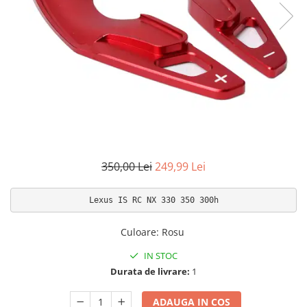
Accesorii interior auto
Brelocuri
Huse Scaun
Inele de Ghidaj
Întreținere Auto
Pistoale de curatat (tornadoare)
Pistoale Profesionale
Piese de schimb
Bureti
350,00 Lei
249,99 Lei
Perii
Lexus IS RC NX 330 350 300h
Solutii
Solutii Exterior Auto
Culoare
:
Rosu
Solutii interior auto
IN STOC
Scule și Unelte
Durata de livrare:
1
Accesorii scule
Scule Vopsitorie
ADAUGA IN COS