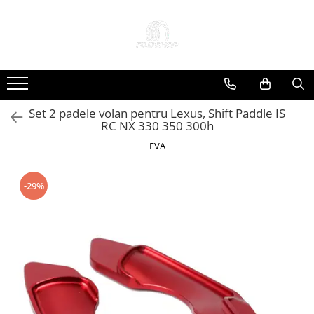
Toate Produsele
Anvelope
Anvelope Reconstruite
Set 2 padele volan pentru Lexus, Shift Paddle IS
Anvelope Second-Hand
RC NX 330 350 300h
Anvelope SH iarna
FVA
Anvelope SH vara
Capace Jante
-29%
Jante
Jante NOI
Jante Second-Hand
Accesorii Auto
Padele Auto
Accesorii Exterior Auto