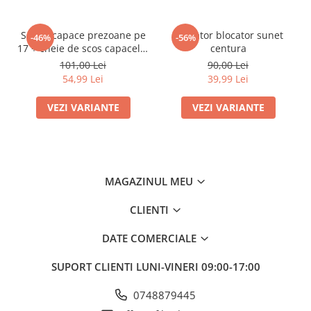
tridimensional.
Pachetul inclus: 1 pereche pentru schimbatorul de palete al
volanului Lexus (stanga si dreapta)
Set 20 capace prezoane pe
Anulator blocator sunet
-46%
-56%
17 + cheie de scos capacele,
centura
Aplicabil:
VW/ Audi /Skoda
101,00 Lei
90,00 Lei
IS RC NX 330 350 300h
54,99 Lei
39,99 Lei
Sfaturi calde: Va rugam sa nu uitati sa curatati si sa
ordonati ansamblul paletei de suprafata
VEZI VARIANTE
VEZI VARIANTE
MAGAZINUL MEU
CLIENTI
DATE COMERCIALE
SUPORT CLIENTI
LUNI-VINERI 09:00-17:00
0748879445