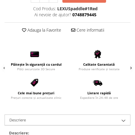
Scule Vulcanizare
Cod Produs:
LEXUSpaddle#1Red
Ai nevoie de ajutor?
0748879445
Cadouri Potrivite
Accesorii Telefon
Adauga la Favorite
Cere informatii
Aparate premium
Instrumente de scris premium
LaBubu
Ștampile
Plătește în siguranță cu cardul
Calitate Garantată
Plăți securizate 3D Secure
Produse verificate și testate
Cele mai bune prețuri
Livrare rapidă
Prețuri corecte și actualizate zilnic
Expediere în 24–48 de ore
Descriere
Descriere: