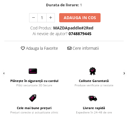
Durata de livrare:
1
ADAUGA IN COS
Cod Produs:
MAZDApaddle#2Red
Ai nevoie de ajutor?
0748879445
Adauga la Favorite
Cere informatii
Plătește în siguranță cu cardul
Calitate Garantată
Plăți securizate 3D Secure
Produse verificate și testate
Cele mai bune prețuri
Livrare rapidă
Prețuri corecte și actualizate zilnic
Expediere în 24–48 de ore