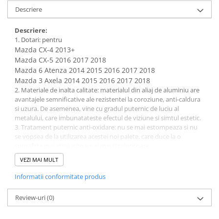
Descriere
Descriere:
1. Dotari: pentru
Mazda CX-4 2013+
Mazda CX-5 2016 2017 2018
Mazda 6 Atenza 2014 2015 2016 2017 2018
Mazda 3 Axela 2014 2015 2016 2017 2018
2. Materiale de inalta calitate: materialul din aliaj de aluminiu are
avantajele semnificative ale rezistentei la coroziune, anti-caldura
si uzura. De asemenea, vine cu gradul puternic de luciu al
metalului, care imbunatateste efectul de viziune si simtul estetic.
3. Tratament puternic anti-oxidare: nu se mai estompeaza si nu
se vopsea de la utilizarea acestei noi palete, care duce la o
suprafata mai stralucitoare si mai stralucitoare.
4. Instalare buna: instalare nedistructiva si usor de instalat. Mai
VEZI MAI MULT
intai, curatati ambele pozitii lipite, apoi rupeti aderenta pentru a
alinia articulatia, dupa care lipiti-le ferm pentru a termina
Informatii conformitate produs
instalarea.
5. Modelarea ca masina originala: este modelata si proiectata in
Review-uri
(0)
functie de datele originale ale masinii si mentinerea modelului
original de masina.