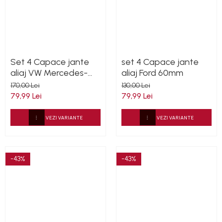
Set 4 Capace jante
set 4 Capace jante
aliaj VW Mercedes-
aliaj Ford 60mm
Benz 68mm pentru
170,00 Lei
130,00 Lei
jante originale BMW
79,99 Lei
79,99 Lei
VEZI VARIANTE
VEZI VARIANTE
-43%
-43%