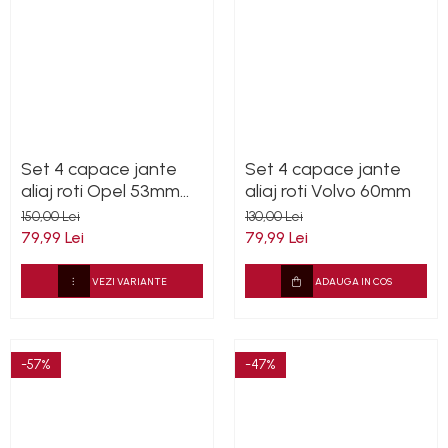
Set 4 capace jante
Set 4 capace jante
aliaj roti Opel 53mm
aliaj roti Volvo 60mm
13276164 467597050
150,00 Lei
130,00 Lei
79,99 Lei
79,99 Lei
VEZI VARIANTE
ADAUGA IN COS
-57%
-47%