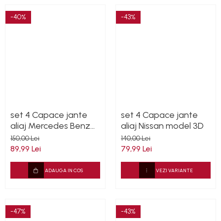
-40%
-43%
set 4 Capace jante
set 4 Capace jante
aliaj Mercedes Benz
aliaj Nissan model 3D
75mm negru lucios
150,00 Lei
140,00 Lei
complet (inel prindere)
89,99 Lei
79,99 Lei
ADAUGA IN COS
VEZI VARIANTE
-47%
-43%