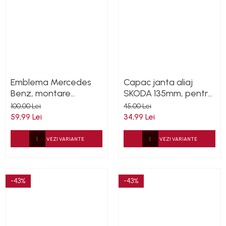
Emblema Mercedes
Capac janta aliaj
Benz, montare
SKODA 135mm, pentru
capota, 57mm,
janta Audi 4F0601165N
100,00 Lei
45,00 Lei
A2048170616
59,99 Lei
34,99 Lei
VEZI VARIANTE
VEZI VARIANTE
-43%
-43%