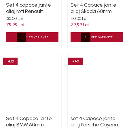
Set 4 capace jante
Set 4 Capace jante
aliaj roti Renault
aliaj Skoda 60mm
60mm 403153500R
130,00 Lei
130,00 Lei
79,99 Lei
79,99 Lei
VEZI VARIANTE
VEZI VARIANTE
-43%
-44%
Set 4 Capace jante
set 4 Capace jante
aliaj BMW 60mm
aliaj Porsche Cayenne