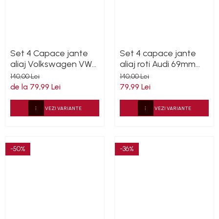
Set 4 Capace jante
Set 4 capace jante
aliaj Volkswagen VW
aliaj roti Audi 69mm
56mm
4B0601170A
140,00 Lei
140,00 Lei
de la 79,99 Lei
79,99 Lei
VEZI VARIANTE
VEZI VARIANTE
-50%
-36%