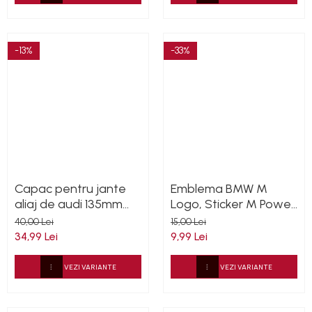
-13%
-33%
Capac pentru jante
Emblema BMW M
aliaj de audi 135mm
Logo, Sticker M Power
4F0601165N
silicon
40,00 Lei
15,00 Lei
34,99 Lei
9,99 Lei
VEZI VARIANTE
VEZI VARIANTE