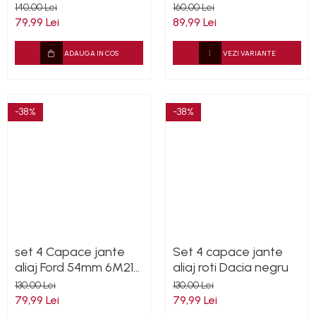
albastru
76mm 7L5601149
140,00 Lei
160,00 Lei
79,99 Lei
89,99 Lei
ADAUGA IN COS
VEZI VARIANTE
-38%
-38%
set 4 Capace jante
Set 4 capace jante
aliaj Ford 54mm 6M21-
aliaj roti Dacia negru
1003-AA
130,00 Lei
130,00 Lei
79,99 Lei
79,99 Lei