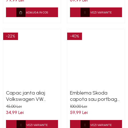
ADAUGA IN COS
VEZI VARIANTE
-22%
-40%
Capac janta aliaj
Emblema Skoda
Volkswagen VW
capota sau portbagaj
135mm, pentru janta
90mm sau 80mm
45,00 Lei
100,00 Lei
Audi 4F0601165N
34,99 Lei
59,99 Lei
VEZI VARIANTE
VEZI VARIANTE