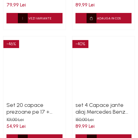
79,99 Lei
89,99 Lei
VEZI VARIANTE
ADAUGA IN COS
-46%
-40%
Set 20 capace
set 4 Capace jante
prezoane pe 17 +
aliaj Mercedes Benz
cheie de scos
75mm (inel prindere)
101,00 Lei
150,00 Lei
capacele, VW/ Audi
54,99 Lei
89,99 Lei
/Skoda