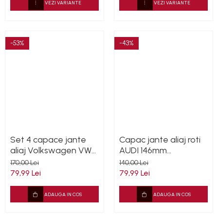
VEZI VARIANTE
VEZI VARIANTE
-53%
-43%
Set 4 capace jante
Capac jante aliaj roti
aliaj Volkswagen VW
AUDI 146mm
75mm pentru jante
8D0601165k
170,00 Lei
140,00 Lei
originale Mercedes
79,99 Lei
79,99 Lei
A1714000025
ADAUGA IN COS
ADAUGA IN COS