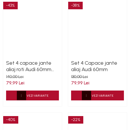
-43%
-38%
Set 4 capace jante
Set 4 Capace jante
aliaj roti Audi 60mm
aliaj Audi 60mm
4B0601170
140,00 Lei
130,00 Lei
79,99 Lei
79,99 Lei
VEZI VARIANTE
VEZI VARIANTE
-40%
-22%