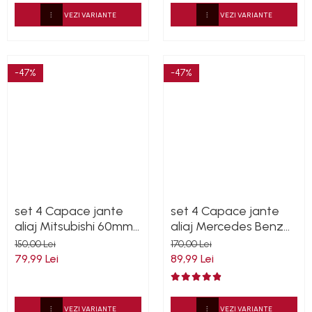
VEZI VARIANTE
VEZI VARIANTE
-47%
-47%
set 4 Capace jante
set 4 Capace jante
aliaj Mitsubishi 60mm
aliaj Mercedes Benz
MR554097
AMG 75mm (inel
150,00 Lei
170,00 Lei
prindere)
79,99 Lei
89,99 Lei
A0004003100
VEZI VARIANTE
VEZI VARIANTE