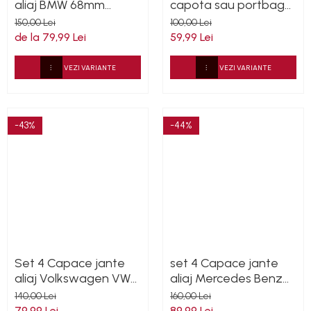
aliaj BMW 68mm
capota sau portbagaj
36136783536
82mm sau 74mm (51
150,00 Lei
100,00 Lei
14-8132375)
de la 79,99 Lei
59,99 Lei
VEZI VARIANTE
VEZI VARIANTE
-43%
-44%
Set 4 Capace jante
set 4 Capace jante
aliaj Volkswagen VW
aliaj Mercedes Benz
65mm 3B7601171
75mm crom
140,00 Lei
160,00 Lei
A1714000025
79,99 Lei
89,99 Lei