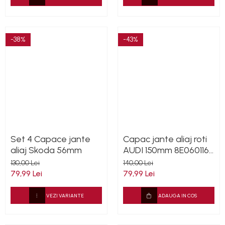
-38%
-43%
Set 4 Capace jante
Capac jante aliaj roti
aliaj Skoda 56mm
AUDI 150mm 8E0601165
(8ED601165 )
130,00 Lei
140,00 Lei
79,99 Lei
79,99 Lei
VEZI VARIANTE
ADAUGA IN COS