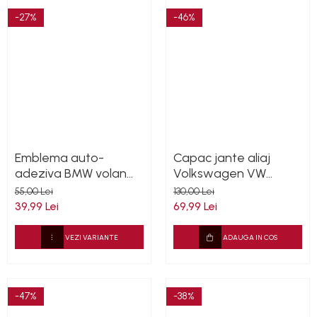
-27%
-46%
Emblema auto-
Capac jante aliaj
adeziva BMW volan
Volkswagen VW
45mm
Passat 154mm
55,00 Lei
130,00 Lei
1K0601149EQZQ
39,99 Lei
69,99 Lei
VEZI VARIANTE
ADAUGA IN COS
-47%
-38%