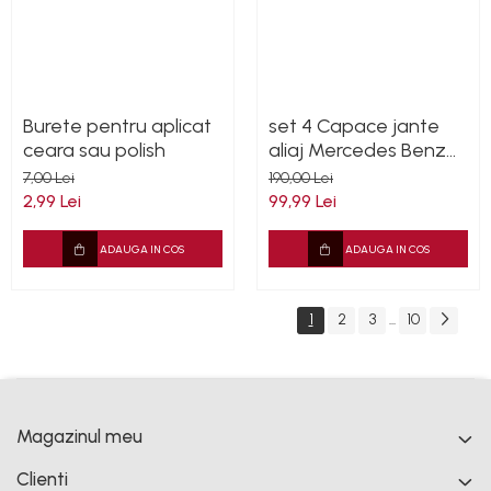
Burete pentru aplicat
set 4 Capace jante
ceara sau polish
aliaj Mercedes Benz
75mm GLE W167 / GLS
7,00 Lei
190,00 Lei
X167 A1674015960
2,99 Lei
99,99 Lei
ADAUGA IN COS
ADAUGA IN COS
1
2
3
10
...
Magazinul meu
Clienti