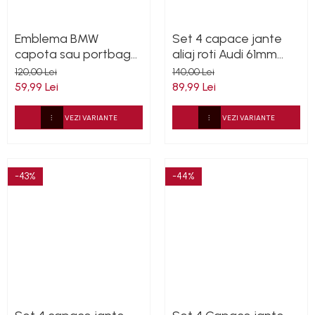
Emblema BMW
Set 4 capace jante
capota sau portbagaj
aliaj roti Audi 61mm
82mm sau 74mm (8
4M0601170
120,00 Lei
140,00 Lei
132375 05)
59,99 Lei
89,99 Lei
VEZI VARIANTE
VEZI VARIANTE
-43%
-44%