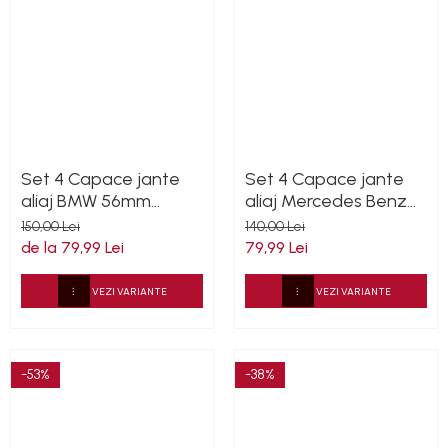
Set 4 Capace jante
Set 4 Capace jante
aliaj BMW 56mm
aliaj Mercedes Benz
36136850834
60mm (new black) /
150,00 Lei
140,00 Lei
(silver)
de la 79,99 Lei
79,99 Lei
VEZI VARIANTE
VEZI VARIANTE
-53%
-38%