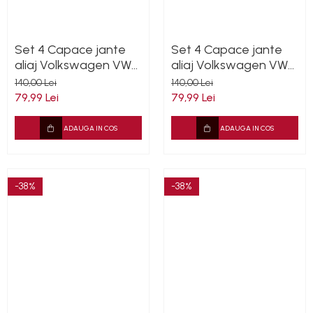
Set 4 Capace jante
Set 4 Capace jante
aliaj Volkswagen VW
aliaj Volkswagen VW
55mm 6N0601171
63mm 7M7601165
140,00 Lei
140,00 Lei
7D0601165
79,99 Lei
79,99 Lei
ADAUGA IN COS
ADAUGA IN COS
-38%
-38%