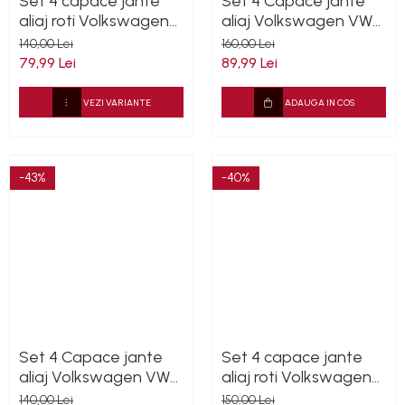
Set 4 capace jante
Set 4 Capace jante
aliaj roti Volkswagen
aliaj Volkswagen VW
VW 60mm
65mm 5H0601171
140,00 Lei
160,00 Lei
79,99 Lei
89,99 Lei
VEZI VARIANTE
ADAUGA IN COS
-43%
-40%
Set 4 Capace jante
Set 4 capace jante
aliaj Volkswagen VW
aliaj roti Volkswagen
Touareg 7L6601149
VW 66mm 5G0601171
140,00 Lei
150,00 Lei