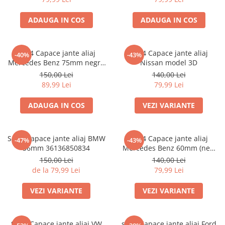
ADAUGA IN COS
ADAUGA IN COS
set 4 Capace jante aliaj
set 4 Capace jante aliaj
-40%
-43%
Mercedes Benz 75mm negru
Nissan model 3D
lucios complet (inel prindere)
150,00 Lei
140,00 Lei
89,99 Lei
79,99 Lei
ADAUGA IN COS
VEZI VARIANTE
Set 4 Capace jante aliaj BMW
Set 4 Capace jante aliaj
-47%
-43%
56mm 36136850834
Mercedes Benz 60mm (new
black) / (silver)
150,00 Lei
140,00 Lei
de la 79,99 Lei
79,99 Lei
VEZI VARIANTE
VEZI VARIANTE
Set 4 Capace jante aliaj VW
set 4 Capace jante aliaj Ford