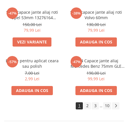
Set 4 capace jante aliaj roti
Set 4 capace jante aliaj roti
-47%
-38%
Opel 53mm 13276164
Volvo 60mm
467597050
150,00 Lei
130,00 Lei
79,99 Lei
79,99 Lei
VEZI VARIANTE
ADAUGA IN COS
Burete pentru aplicat ceara
set 4 Capace jante aliaj
-57%
-47%
sau polish
Mercedes Benz 75mm GLE
W167 / GLS X167 A1674015960
7,00 Lei
190,00 Lei
2,99 Lei
99,99 Lei
ADAUGA IN COS
ADAUGA IN COS
1
2
3
10
...