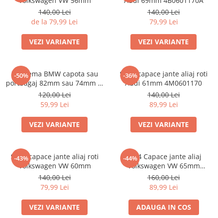
Volkswagen VW 56mm
Audi 69mm 4B0601170A
140,00 Lei
140,00 Lei
de la 79,99 Lei
79,99 Lei
VEZI VARIANTE
VEZI VARIANTE
Emblema BMW capota sau
Set 4 capace jante aliaj roti
-50%
-36%
portbagaj 82mm sau 74mm (8
Audi 61mm 4M0601170
132375 05)
120,00 Lei
140,00 Lei
59,99 Lei
89,99 Lei
VEZI VARIANTE
VEZI VARIANTE
Set 4 capace jante aliaj roti
Set 4 Capace jante aliaj
-43%
-44%
Volkswagen VW 60mm
Volkswagen VW 65mm
5H0601171
140,00 Lei
160,00 Lei
79,99 Lei
89,99 Lei
VEZI VARIANTE
ADAUGA IN COS