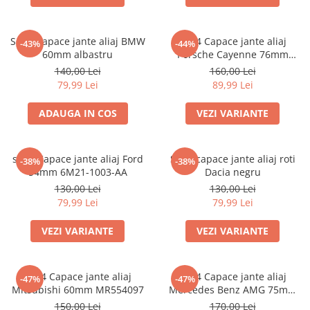
Set 4 Capace jante aliaj BMW
set 4 Capace jante aliaj
-43%
-44%
60mm albastru
Porsche Cayenne 76mm
7L5601149
140,00 Lei
160,00 Lei
79,99 Lei
89,99 Lei
ADAUGA IN COS
VEZI VARIANTE
set 4 Capace jante aliaj Ford
Set 4 capace jante aliaj roti
-38%
-38%
54mm 6M21-1003-AA
Dacia negru
130,00 Lei
130,00 Lei
79,99 Lei
79,99 Lei
VEZI VARIANTE
VEZI VARIANTE
set 4 Capace jante aliaj
set 4 Capace jante aliaj
-47%
-47%
Mitsubishi 60mm MR554097
Mercedes Benz AMG 75mm
(inel prindere) A0004003100
150,00 Lei
170,00 Lei