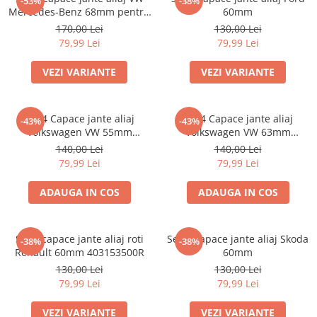
-53%
-38%
Mercedes-Benz 68mm pentru
60mm
jante originale BMW
170,00 Lei
130,00 Lei
79,99 Lei
79,99 Lei
VEZI VARIANTE
VEZI VARIANTE
Set 4 Capace jante aliaj
Set 4 Capace jante aliaj
-43%
-43%
Volkswagen VW 55mm
Volkswagen VW 63mm
6N0601171
7M7601165 7D0601165
140,00 Lei
140,00 Lei
79,99 Lei
79,99 Lei
ADAUGA IN COS
ADAUGA IN COS
Set 4 capace jante aliaj roti
Set 4 Capace jante aliaj Skoda
-38%
-38%
Renault 60mm 403153500R
60mm
130,00 Lei
130,00 Lei
79,99 Lei
79,99 Lei
VEZI VARIANTE
VEZI VARIANTE