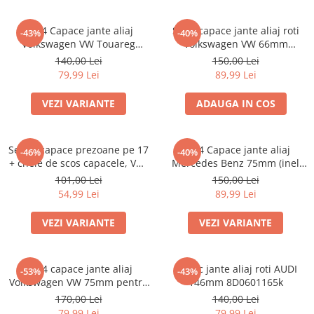
Set 4 Capace jante aliaj
Set 4 capace jante aliaj roti
-43%
-40%
Volkswagen VW Touareg
Volkswagen VW 66mm
7L6601149
5G0601171
140,00 Lei
150,00 Lei
79,99 Lei
89,99 Lei
VEZI VARIANTE
ADAUGA IN COS
Set 20 capace prezoane pe 17
set 4 Capace jante aliaj
-46%
-40%
+ cheie de scos capacele, VW/
Mercedes Benz 75mm (inel
Audi /Skoda
prindere)
101,00 Lei
150,00 Lei
54,99 Lei
89,99 Lei
VEZI VARIANTE
VEZI VARIANTE
Set 4 capace jante aliaj
Capac jante aliaj roti AUDI
-53%
-43%
Volkswagen VW 75mm pentru
146mm 8D0601165k
jante originale Mercedes
170,00 Lei
140,00 Lei
A1714000025
79,99 Lei
79,99 Lei