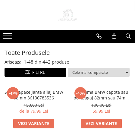
Toate Produsele
Anvelope
Anvelope Reconstruite
Anvelope Second-Hand
Toate Produsele
Anvelope SH iarna
Afiseaza:
1-
48
din
442
produse
Anvelope SH vara
FILTRE
Capace Jante
Jante
Jante NOI
Set 4 Capace jante aliaj BMW
Emblema BMW capota sau
-47%
-40%
68mm 36136783536
portbagaj 82mm sau 74mm
Jante Second-Hand
(51 14-8132375)
150,00 Lei
100,00 Lei
Accesorii Auto
de la 79,99 Lei
59,99 Lei
Padele Auto
VEZI VARIANTE
VEZI VARIANTE
Accesorii Exterior Auto