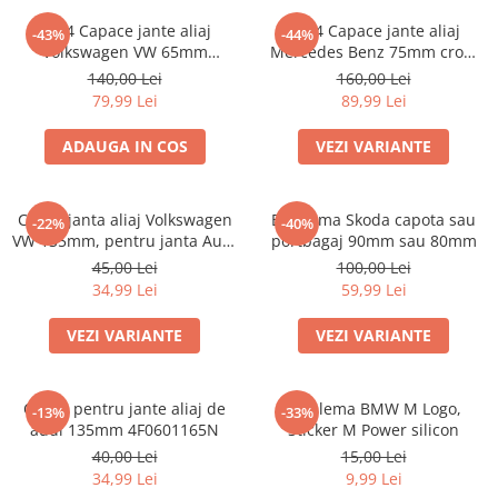
Accesorii interior auto
Set 4 Capace jante aliaj
set 4 Capace jante aliaj
-43%
-44%
Brelocuri
Volkswagen VW 65mm
Mercedes Benz 75mm crom
Huse Scaun
3B7601171
A1714000025
140,00 Lei
160,00 Lei
79,99 Lei
89,99 Lei
Inele de Ghidaj
Întreținere Auto
ADAUGA IN COS
VEZI VARIANTE
Pistoale de curatat (tornadoare)
Pistoale Profesionale
Capac janta aliaj Volkswagen
Emblema Skoda capota sau
-22%
-40%
Piese de schimb
VW 135mm, pentru janta Audi
portbagaj 90mm sau 80mm
Bureti
4F0601165N
45,00 Lei
100,00 Lei
34,99 Lei
59,99 Lei
Perii
Solutii
VEZI VARIANTE
VEZI VARIANTE
Solutii Exterior Auto
Solutii interior auto
Capac pentru jante aliaj de
Emblema BMW M Logo,
-13%
-33%
Scule și Unelte
audi 135mm 4F0601165N
Sticker M Power silicon
Accesorii scule
40,00 Lei
15,00 Lei
34,99 Lei
9,99 Lei
Scule Vopsitorie