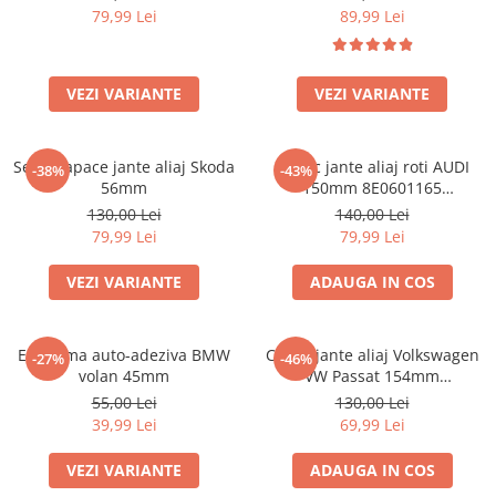
79,99 Lei
89,99 Lei
VEZI VARIANTE
VEZI VARIANTE
Set 4 Capace jante aliaj Skoda
Capac jante aliaj roti AUDI
-38%
-43%
56mm
150mm 8E0601165
(8ED601165 )
130,00 Lei
140,00 Lei
79,99 Lei
79,99 Lei
VEZI VARIANTE
ADAUGA IN COS
Emblema auto-adeziva BMW
Capac jante aliaj Volkswagen
-27%
-46%
volan 45mm
VW Passat 154mm
1K0601149EQZQ
55,00 Lei
130,00 Lei
39,99 Lei
69,99 Lei
VEZI VARIANTE
ADAUGA IN COS