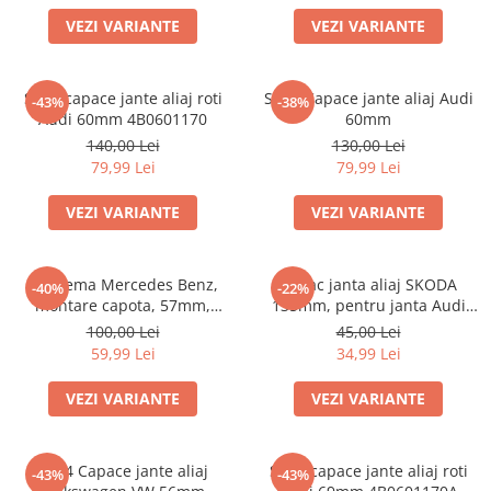
Scule Vulcanizare
VEZI VARIANTE
VEZI VARIANTE
Cadouri Potrivite
Accesorii Telefon
Set 4 capace jante aliaj roti
Set 4 Capace jante aliaj Audi
-43%
-38%
Aparate premium
Audi 60mm 4B0601170
60mm
140,00 Lei
130,00 Lei
Instrumente de scris premium
79,99 Lei
79,99 Lei
LaBubu
VEZI VARIANTE
VEZI VARIANTE
Ștampile
Emblema Mercedes Benz,
Capac janta aliaj SKODA
-40%
-22%
montare capota, 57mm,
135mm, pentru janta Audi
A2048170616
4F0601165N
100,00 Lei
45,00 Lei
59,99 Lei
34,99 Lei
VEZI VARIANTE
VEZI VARIANTE
Set 4 Capace jante aliaj
Set 4 capace jante aliaj roti
-43%
-43%