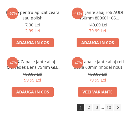
Burete pentru aplicat ceara
Capac jante aliaj roti AUDI
-57%
-43%
sau polish
150mm 8E0601165
(8ED601165 )
7,00 Lei
140,00 Lei
2,99 Lei
79,99 Lei
ADAUGA IN COS
ADAUGA IN COS
set 4 Capace jante aliaj
Set 4 capace jante aliaj roti
-47%
-47%
Mercedes Benz 75mm GLE
Dacia 60mm (model nou)
W167 / GLS X167 A1674015960
190,00 Lei
150,00 Lei
99,99 Lei
79,99 Lei
ADAUGA IN COS
VEZI VARIANTE
1
2
3
10
...