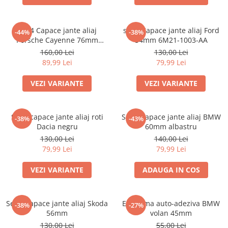
set 4 Capace jante aliaj
set 4 Capace jante aliaj Ford
-44%
-38%
Porsche Cayenne 76mm
54mm 6M21-1003-AA
7L5601149
160,00 Lei
130,00 Lei
89,99 Lei
79,99 Lei
VEZI VARIANTE
VEZI VARIANTE
Set 4 capace jante aliaj roti
Set 4 Capace jante aliaj BMW
-38%
-43%
Dacia negru
60mm albastru
130,00 Lei
140,00 Lei
79,99 Lei
79,99 Lei
VEZI VARIANTE
ADAUGA IN COS
Set 4 Capace jante aliaj Skoda
Emblema auto-adeziva BMW
-38%
-27%
56mm
volan 45mm
130,00 Lei
55,00 Lei