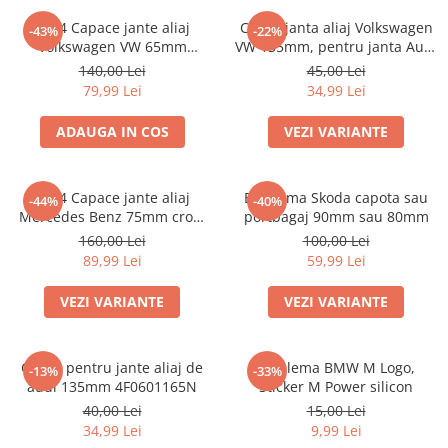
Set 4 Capace jante aliaj
Capac janta aliaj Volkswagen
-43%
-22%
Volkswagen VW 65mm
VW 135mm, pentru janta Audi
3B7601171
4F0601165N
140,00 Lei
45,00 Lei
79,99 Lei
34,99 Lei
ADAUGA IN COS
VEZI VARIANTE
set 4 Capace jante aliaj
Emblema Skoda capota sau
-44%
-40%
Mercedes Benz 75mm crom
portbagaj 90mm sau 80mm
A1714000025
160,00 Lei
100,00 Lei
89,99 Lei
59,99 Lei
VEZI VARIANTE
VEZI VARIANTE
Capac pentru jante aliaj de
Emblema BMW M Logo,
-13%
-33%
audi 135mm 4F0601165N
Sticker M Power silicon
40,00 Lei
15,00 Lei
34,99 Lei
9,99 Lei