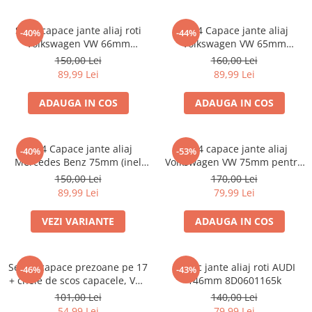
Set 4 capace jante aliaj roti
Set 4 Capace jante aliaj
-40%
-44%
Volkswagen VW 66mm
Volkswagen VW 65mm
5G0601171
5H0601171
150,00 Lei
160,00 Lei
89,99 Lei
89,99 Lei
ADAUGA IN COS
ADAUGA IN COS
set 4 Capace jante aliaj
Set 4 capace jante aliaj
-40%
-53%
Mercedes Benz 75mm (inel
Volkswagen VW 75mm pentru
prindere)
jante originale Mercedes
150,00 Lei
170,00 Lei
A1714000025
89,99 Lei
79,99 Lei
VEZI VARIANTE
ADAUGA IN COS
Set 20 capace prezoane pe 17
Capac jante aliaj roti AUDI
-46%
-43%
+ cheie de scos capacele, VW/
146mm 8D0601165k
Audi /Skoda
101,00 Lei
140,00 Lei
54,99 Lei
79,99 Lei