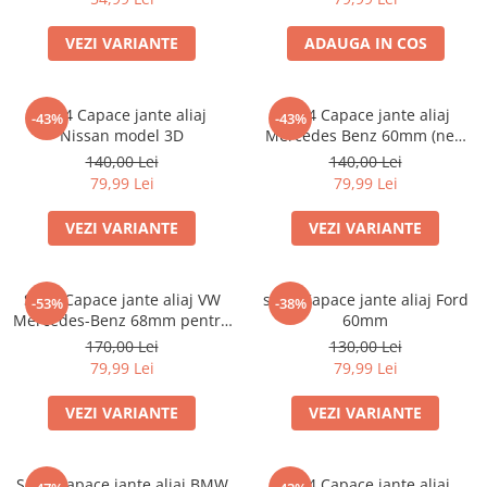
VEZI VARIANTE
ADAUGA IN COS
set 4 Capace jante aliaj
Set 4 Capace jante aliaj
-43%
-43%
Nissan model 3D
Mercedes Benz 60mm (new
black) / (silver)
140,00 Lei
140,00 Lei
79,99 Lei
79,99 Lei
VEZI VARIANTE
VEZI VARIANTE
Set 4 Capace jante aliaj VW
set 4 Capace jante aliaj Ford
-53%
-38%
Mercedes-Benz 68mm pentru
60mm
jante originale BMW
170,00 Lei
130,00 Lei
79,99 Lei
79,99 Lei
VEZI VARIANTE
VEZI VARIANTE
Set 4 Capace jante aliaj BMW
Set 4 Capace jante aliaj