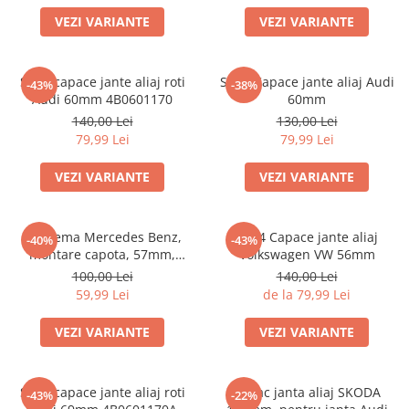
VEZI VARIANTE
VEZI VARIANTE
Set 4 capace jante aliaj roti
Set 4 Capace jante aliaj Audi
-43%
-38%
Audi 60mm 4B0601170
60mm
140,00 Lei
130,00 Lei
79,99 Lei
79,99 Lei
VEZI VARIANTE
VEZI VARIANTE
Emblema Mercedes Benz,
Set 4 Capace jante aliaj
-40%
-43%
montare capota, 57mm,
Volkswagen VW 56mm
A2048170616
100,00 Lei
140,00 Lei
59,99 Lei
de la 79,99 Lei
VEZI VARIANTE
VEZI VARIANTE
Set 4 capace jante aliaj roti
Capac janta aliaj SKODA
-43%
-22%