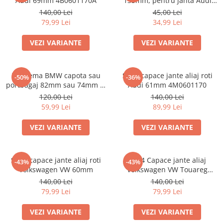
Audi 69mm 4B0601170A
135mm, pentru janta Audi
4F0601165N
140,00 Lei
45,00 Lei
79,99 Lei
34,99 Lei
VEZI VARIANTE
VEZI VARIANTE
Emblema BMW capota sau
Set 4 capace jante aliaj roti
-50%
-36%
portbagaj 82mm sau 74mm (8
Audi 61mm 4M0601170
132375 05)
120,00 Lei
140,00 Lei
59,99 Lei
89,99 Lei
VEZI VARIANTE
VEZI VARIANTE
Set 4 capace jante aliaj roti
Set 4 Capace jante aliaj
-43%
-43%
Volkswagen VW 60mm
Volkswagen VW Touareg
7L6601149
140,00 Lei
140,00 Lei
79,99 Lei
79,99 Lei
VEZI VARIANTE
VEZI VARIANTE