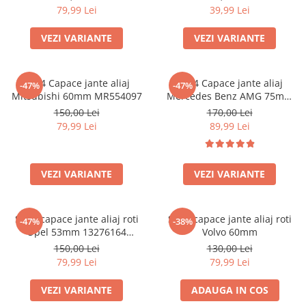
79,99 Lei
39,99 Lei
VEZI VARIANTE
VEZI VARIANTE
set 4 Capace jante aliaj
set 4 Capace jante aliaj
-47%
-47%
Mitsubishi 60mm MR554097
Mercedes Benz AMG 75mm
(inel prindere) A0004003100
150,00 Lei
170,00 Lei
79,99 Lei
89,99 Lei
VEZI VARIANTE
VEZI VARIANTE
Set 4 capace jante aliaj roti
Set 4 capace jante aliaj roti
-47%
-38%
Opel 53mm 13276164
Volvo 60mm
467597050
150,00 Lei
130,00 Lei
79,99 Lei
79,99 Lei
VEZI VARIANTE
ADAUGA IN COS