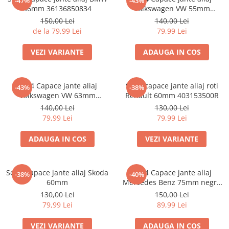
-47%
-43%
56mm 36136850834
Volkswagen VW 55mm
6N0601171
150,00 Lei
140,00 Lei
de la 79,99 Lei
79,99 Lei
VEZI VARIANTE
ADAUGA IN COS
Set 4 Capace jante aliaj
Set 4 capace jante aliaj roti
-43%
-38%
Volkswagen VW 63mm
Renault 60mm 403153500R
7M7601165 7D0601165
140,00 Lei
130,00 Lei
79,99 Lei
79,99 Lei
ADAUGA IN COS
VEZI VARIANTE
Set 4 Capace jante aliaj Skoda
set 4 Capace jante aliaj
-38%
-40%
60mm
Mercedes Benz 75mm negru
lucios complet (inel prindere)
130,00 Lei
150,00 Lei
79,99 Lei
89,99 Lei
VEZI VARIANTE
ADAUGA IN COS